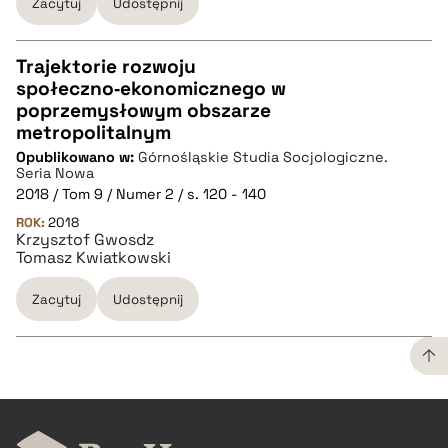
Zacytuj
Udostępnij
Trajektorie rozwoju
społeczno‑ekonomicznego w
CZYSTY TEKST
poprzemysłowym obszarze
metropolitalnym
Opublikowano w:
Górnośląskie Studia Socjologiczne.
pobierz cytat
Seria Nowa
2018 / Tom 9 / Numer 2 / s. 120 - 140
ROK:
BIBTEX
2018
Krzysztof Gwosdz
Tomasz Kwiatkowski
pobierz cytat
Zacytuj
Udostępnij
CZYSTY TEKST