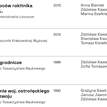
oców rokitnika
Anna Bieniek
2010
Zdzisław Kaw
L.
Marina Szałki
ministratio Locorum
Zdzisław Kaw
2012
Stanisław Kwi
rocznik Krakowskiej Wyższej
Tomasz Kwiat
ogrodnicze
Zdzisław Kaw
1988
Zofia Tomasz
go Towarzystwa Naukowego
ie woj. ostrołęckiego
Grażyna Gaw
1990
Janusz Jawor
ozwoju
Zdzisław Kaw
go Towarzystwa Naukowego