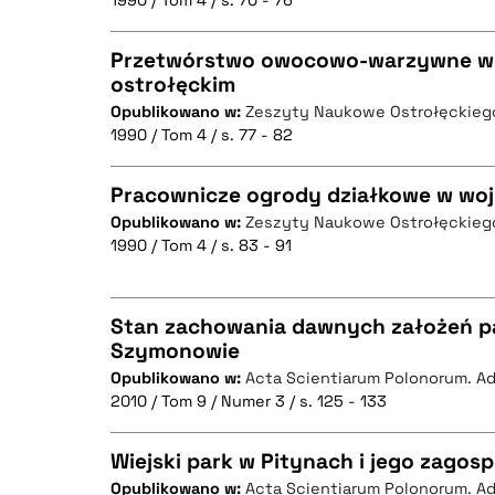
1990 / Tom 4 / s. 70 - 76
Przetwórstwo owocowo-warzywne w
ostrołęckim
BIBTEX
Opublikowano w:
Zeszyty Naukowe Ostrołęckie
CZYSTY TEKST
1990 / Tom 4 / s. 77 - 82
Pracownicze ogrody działkowe w woj
Opublikowano w:
Zeszyty Naukowe Ostrołęckie
BIBTEX
1990 / Tom 4 / s. 83 - 91
CZYSTY TEKST
Stan zachowania dawnych założeń p
Szymonowie
BIBTEX
Opublikowano w:
Acta Scientiarum Polonorum. Ad
CZYSTY TEKST
2010 / Tom 9 / Numer 3 / s. 125 - 133
Wiejski park w Pitynach i jego zago
Opublikowano w:
Acta Scientiarum Polonorum. Ad