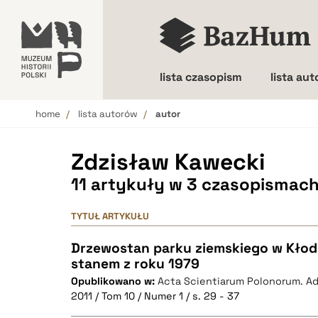
lista czasopism
lista au
home
lista autorów
autor
Wielkość liter
Zdzisław Kawecki
11 artykuły w 3 czasopismac
TYTUŁ ARTYKUŁU
Drzewostan parku ziemskiego w Kłod
stanem z roku 1979
Opublikowano w:
Acta Scientiarum Polonorum. Ad
2011 / Tom 10 / Numer 1 / s. 29 - 37