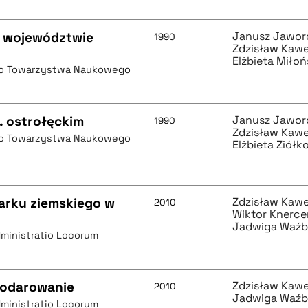
 województwie
Janusz Jawor
1990
Zdzisław Kaw
Elżbieta Miło
go Towarzystwa Naukowego
. ostrołęckim
Janusz Jawor
1990
Zdzisław Kaw
go Towarzystwa Naukowego
Elżbieta Ziół
arku ziemskiego w
Zdzisław Kaw
2010
Wiktor Knerce
Jadwiga Waźb
ministratio Locorum
spodarowanie
Zdzisław Kaw
2010
Jadwiga Waźb
ministratio Locorum