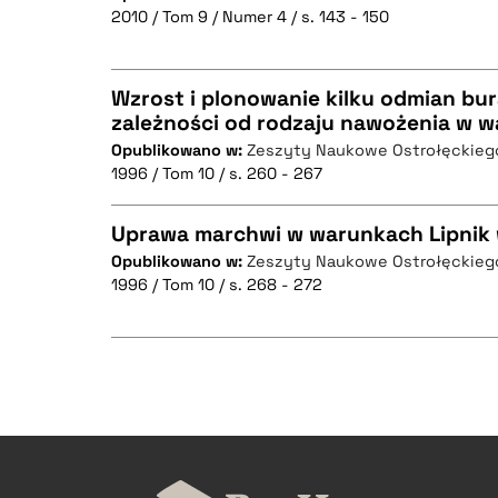
BIBTEX
2010 / Tom 9 / Numer 4 / s. 143 - 150
CZYSTY TEKST
Wzrost i plonowanie kilku odmian bu
zależności od rodzaju nawożenia w w
BIBTEX
Opublikowano w:
Zeszyty Naukowe Ostrołęckie
CZYSTY TEKST
1996 / Tom 10 / s. 260 - 267
Uprawa marchwi w warunkach Lipnik 
Opublikowano w:
Zeszyty Naukowe Ostrołęckie
BIBTEX
1996 / Tom 10 / s. 268 - 272
CZYSTY TEKST
BIBTEX
CZYSTY TEKST