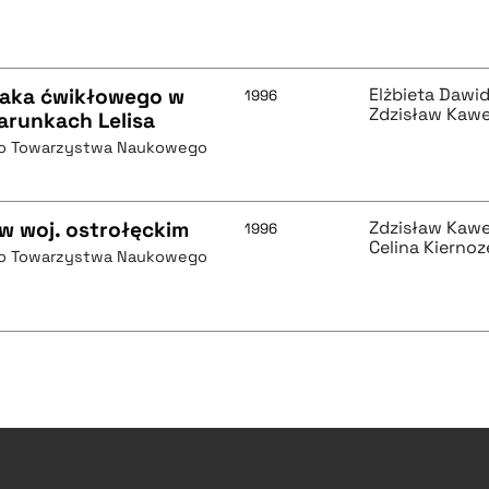
raka ćwikłowego w
Elżbieta Dawi
1996
Zdzisław Kaw
arunkach Lelisa
go Towarzystwa Naukowego
w woj. ostrołęckim
Zdzisław Kaw
1996
Celina Kiernoz
go Towarzystwa Naukowego