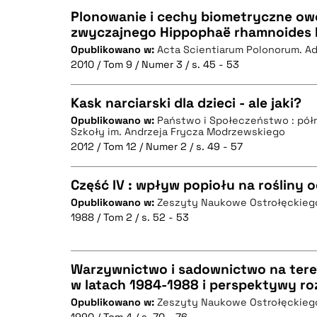
Plonowanie i cechy biometryczne ow
zwyczajnego Hippophaë rhamnoides 
Opublikowano w:
Acta Scientiarum Polonorum. Ad
CZYSTY TEKST
2010 / Tom 9 / Numer 3 / s. 45 - 53
Kask narciarski dla dzieci - ale jaki?
Opublikowano w:
Państwo i Społeczeństwo : pół
BIBTEX
Szkoły im. Andrzeja Frycza Modrzewskiego
CZYSTY TEKST
2012 / Tom 12 / Numer 2 / s. 49 - 57
Część IV : wpływ popiołu na rośliny 
Opublikowano w:
Zeszyty Naukowe Ostrołęckie
BIBTEX
1988 / Tom 2 / s. 52 - 53
CZYSTY TEKST
Warzywnictwo i sadownictwo na teren
w latach 1984-1988 i perspektywy r
BIBTEX
Opublikowano w:
Zeszyty Naukowe Ostrołęckie
CZYSTY TEKST