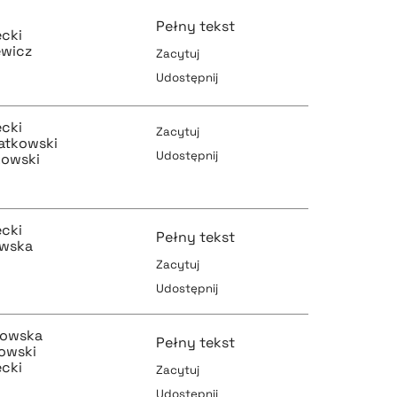
Pełny tekst
ecki
ewicz
Zacytuj
Udostępnij
pobierz cytat
ecki
Zacytuj
atkowski
Udostępnij
kowski
pobierz cytat
pobierz cytat
ecki
Pełny tekst
ewska
Zacytuj
Udostępnij
pobierz cytat
pobierz cytat
kowska
Pełny tekst
owski
ecki
Zacytuj
Udostępnij