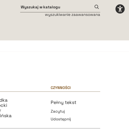
wyszukiwanie zaawansowana
Odstępy międzyliterowe
małe
średnie
duże
CZYNNOŚCI
ódka
Pełny tekst
ecki
r
Zacytuj
ińska
Udostępnij