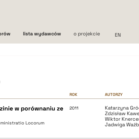
torów
lista wydawców
o projekcie
Interlinia
mała
średnia
duża
h
ROK
AUTORZY
zinie w porównaniu ze
Katarzyna Gr
2011
Zdzisław Kaw
Wiktor Knerce
ministratio Locorum
Jadwiga Waźb