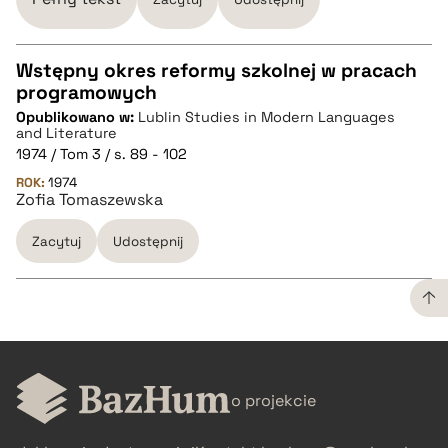
Wstępny okres reformy szkolnej w pracach
programowych
CZYSTY TEKST
Opublikowano w:
Lublin Studies in Modern Languages
and Literature
1974 / Tom 3 / s. 89 - 102
pobierz cytat
ROK:
1974
Zofia Tomaszewska
BIBTEX
Zacytuj
Udostępnij
pobierz cytat
CZYSTY TEKST
o projekcie
pobierz cytat