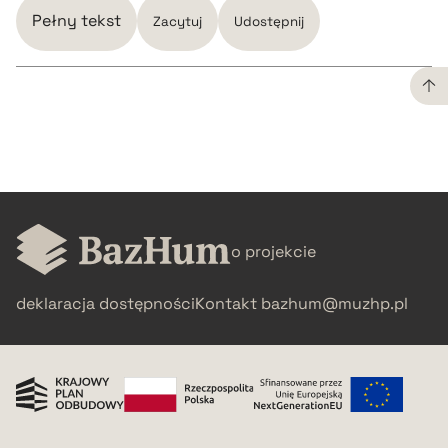
Pełny tekst
Zacytuj
Udostępnij
CZYSTY TEKST
pobierz cytat
BIBTEX
o projekcie
deklaracja dostępności
Kontakt
bazhum@muzhp.pl
pobierz cytat