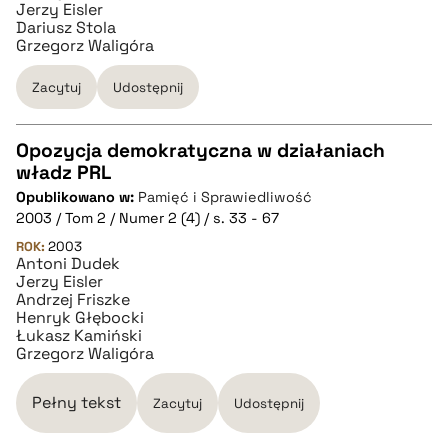
Jerzy Eisler
Dariusz Stola
Grzegorz Waligóra
pobierz cytat
Zacytuj
Udostępnij
Opozycja demokratyczna w działaniach
władz PRL
CZYSTY TEKST
Opublikowano w:
Pamięć i Sprawiedliwość
2003 / Tom 2 / Numer 2 (4) / s. 33 - 67
pobierz cytat
ROK:
2003
Antoni Dudek
Jerzy Eisler
Andrzej Friszke
BIBTEX
Henryk Głębocki
Łukasz Kamiński
Grzegorz Waligóra
pobierz cytat
Pełny tekst
Zacytuj
Udostępnij