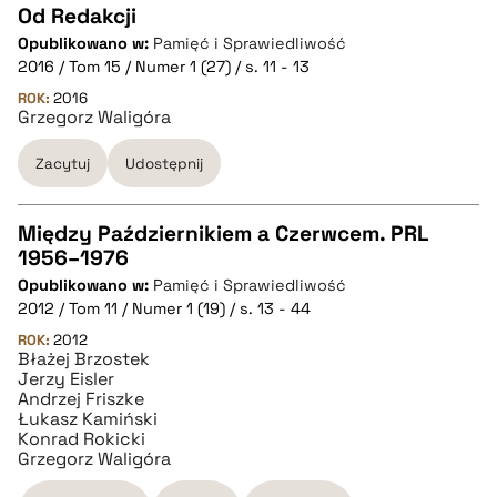
Od Redakcji
Opublikowano w:
Pamięć i Sprawiedliwość
CZYSTY TEKST
2016 / Tom 15 / Numer 1 (27) / s. 11 - 13
ROK:
2016
Grzegorz Waligóra
pobierz cytat
Zacytuj
Udostępnij
BIBTEX
Między Październikiem a Czerwcem. PRL
pobierz cytat
1956–1976
CZYSTY TEKST
Opublikowano w:
Pamięć i Sprawiedliwość
2012 / Tom 11 / Numer 1 (19) / s. 13 - 44
pobierz cytat
ROK:
2012
Błażej Brzostek
Jerzy Eisler
Andrzej Friszke
BIBTEX
Łukasz Kamiński
Konrad Rokicki
Grzegorz Waligóra
pobierz cytat