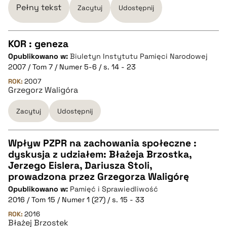
Pełny tekst
Zacytuj
Udostępnij
KOR : geneza
Opublikowano w:
Biuletyn Instytutu Pamięci Narodowej
CZYSTY TEKST
2007 / Tom 7 / Numer 5-6 / s. 14 - 23
ROK:
2007
Grzegorz Waligóra
pobierz cytat
Zacytuj
Udostępnij
BIBTEX
Wpływ PZPR na zachowania społeczne :
pobierz cytat
dyskusja z udziałem: Błażeja Brzostka,
CZYSTY TEKST
Jerzego Eislera, Dariusza Stoli,
prowadzona przez Grzegorza Waligórę
Opublikowano w:
Pamięć i Sprawiedliwość
pobierz cytat
2016 / Tom 15 / Numer 1 (27) / s. 15 - 33
ROK:
2016
Błażej Brzostek
BIBTEX