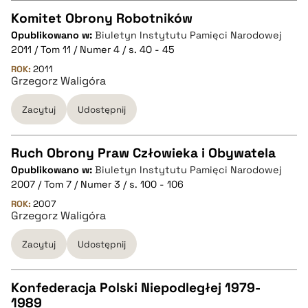
Komitet Obrony Robotników
Opublikowano w:
Biuletyn Instytutu Pamięci Narodowej
CZYSTY TEKST
2011 / Tom 11 / Numer 4 / s. 40 - 45
ROK:
2011
Grzegorz Waligóra
pobierz cytat
Zacytuj
Udostępnij
BIBTEX
Ruch Obrony Praw Człowieka i Obywatela
pobierz cytat
Opublikowano w:
Biuletyn Instytutu Pamięci Narodowej
CZYSTY TEKST
2007 / Tom 7 / Numer 3 / s. 100 - 106
ROK:
2007
Grzegorz Waligóra
pobierz cytat
Zacytuj
Udostępnij
BIBTEX
Konfederacja Polski Niepodległej 1979-
pobierz cytat
1989