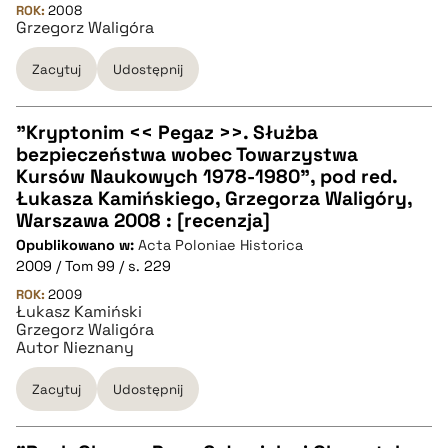
ROK:
2008
Grzegorz Waligóra
pobierz cytat
Zacytuj
Udostępnij
BIBTEX
"Kryptonim << Pegaz >>. Służba
pobierz cytat
bezpieczeństwa wobec Towarzystwa
CZYSTY TEKST
Kursów Naukowych 1978-1980", pod red.
Łukasza Kamińskiego, Grzegorza Waligóry,
Warszawa 2008 : [recenzja]
pobierz cytat
Opublikowano w:
Acta Poloniae Historica
2009 / Tom 99 / s. 229
BIBTEX
ROK:
2009
Łukasz Kamiński
Grzegorz Waligóra
Autor Nieznany
pobierz cytat
Zacytuj
Udostępnij