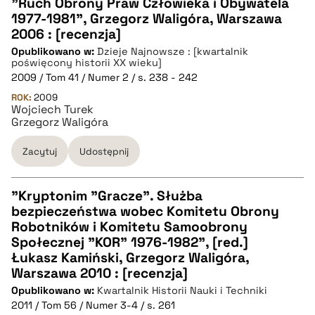
"Ruch Obrony Praw Człowieka i Obywatela
1977-1981", Grzegorz Waligóra, Warszawa
CZYSTY TEKST
2006 : [recenzja]
Opublikowano w:
Dzieje Najnowsze : [kwartalnik
poświęcony historii XX wieku]
pobierz cytat
2009 / Tom 41 / Numer 2 / s. 238 - 242
ROK:
2009
Wojciech Turek
BIBTEX
Grzegorz Waligóra
Zacytuj
Udostępnij
pobierz cytat
"Kryptonim "Gracze". Służba
bezpieczeństwa wobec Komitetu Obrony
CZYSTY TEKST
Robotników i Komitetu Samoobrony
Społecznej "KOR" 1976-1982", [red.]
Łukasz Kamiński, Grzegorz Waligóra,
pobierz cytat
Warszawa 2010 : [recenzja]
Opublikowano w:
Kwartalnik Historii Nauki i Techniki
2011 / Tom 56 / Numer 3-4 / s. 261
BIBTEX