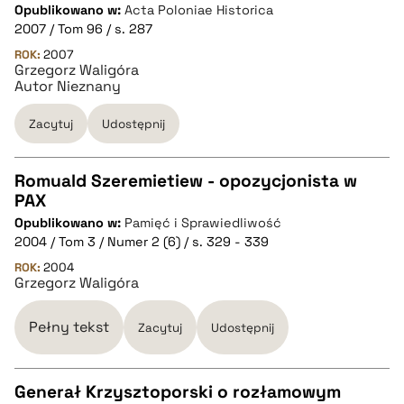
Opublikowano w:
Acta Poloniae Historica
2007 / Tom 96 / s. 287
pobierz cytat
ROK:
2007
Grzegorz Waligóra
Autor Nieznany
BIBTEX
Zacytuj
Udostępnij
pobierz cytat
Romuald Szeremietiew - opozycjonista w
PAX
CZYSTY TEKST
Opublikowano w:
Pamięć i Sprawiedliwość
2004 / Tom 3 / Numer 2 (6) / s. 329 - 339
pobierz cytat
ROK:
2004
Grzegorz Waligóra
BIBTEX
Pełny tekst
Zacytuj
Udostępnij
pobierz cytat
Generał Krzysztoporski o rozłamowym