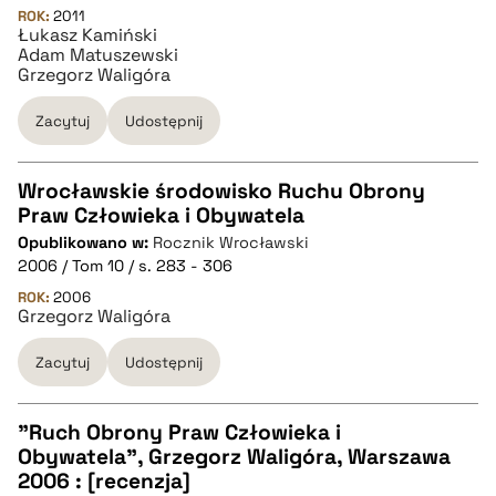
ROK:
2011
Łukasz Kamiński
pobierz cytat
Adam Matuszewski
Grzegorz Waligóra
Zacytuj
Udostępnij
Wrocławskie środowisko Ruchu Obrony
Praw Człowieka i Obywatela
CZYSTY TEKST
Opublikowano w:
Rocznik Wrocławski
2006 / Tom 10 / s. 283 - 306
pobierz cytat
ROK:
2006
Grzegorz Waligóra
Zacytuj
Udostępnij
BIBTEX
pobierz cytat
"Ruch Obrony Praw Człowieka i
Obywatela", Grzegorz Waligóra, Warszawa
CZYSTY TEKST
2006 : [recenzja]