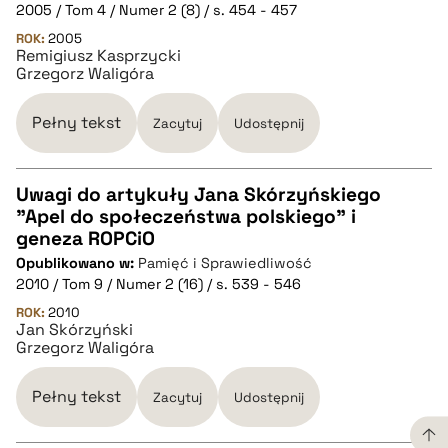
2005 / Tom 4 / Numer 2 (8) / s. 454 - 457
pobierz cytat
ROK:
2005
Remigiusz Kasprzycki
Grzegorz Waligóra
BIBTEX
Pełny tekst
Zacytuj
Udostępnij
pobierz cytat
Uwagi do artykuły Jana Skórzyńskiego
"Apel do społeczeństwa polskiego" i
CZYSTY TEKST
geneza ROPCiO
Opublikowano w:
Pamięć i Sprawiedliwość
2010 / Tom 9 / Numer 2 (16) / s. 539 - 546
pobierz cytat
ROK:
2010
Jan Skórzyński
Grzegorz Waligóra
BIBTEX
Pełny tekst
Zacytuj
Udostępnij
pobierz cytat