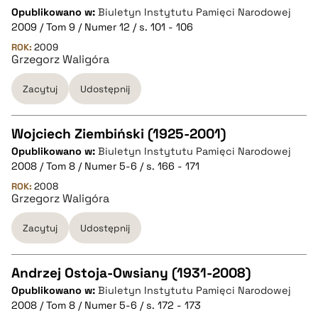
CZYSTY TEKST
Opublikowano w:
Biuletyn Instytutu Pamięci Narodowej
2009 / Tom 9 / Numer 12 / s. 101 - 106
pobierz cytat
ROK:
2009
Grzegorz Waligóra
Zacytuj
Udostępnij
BIBTEX
pobierz cytat
Wojciech Ziembiński (1925-2001)
Opublikowano w:
Biuletyn Instytutu Pamięci Narodowej
CZYSTY TEKST
2008 / Tom 8 / Numer 5-6 / s. 166 - 171
ROK:
2008
Grzegorz Waligóra
pobierz cytat
Zacytuj
Udostępnij
BIBTEX
Andrzej Ostoja-Owsiany (1931-2008)
pobierz cytat
Opublikowano w:
Biuletyn Instytutu Pamięci Narodowej
CZYSTY TEKST
2008 / Tom 8 / Numer 5-6 / s. 172 - 173