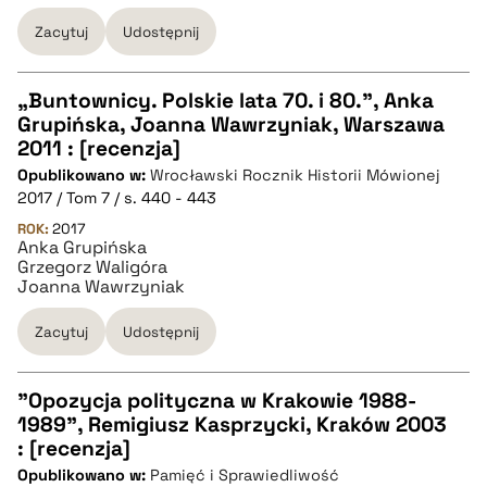
Zacytuj
Udostępnij
pobierz cytat
„Buntownicy. Polskie lata 70. i 80.”, Anka
Grupińska, Joanna Wawrzyniak, Warszawa
CZYSTY TEKST
2011 : [recenzja]
Opublikowano w:
Wrocławski Rocznik Historii Mówionej
2017 / Tom 7 / s. 440 - 443
pobierz cytat
ROK:
2017
Anka Grupińska
Grzegorz Waligóra
BIBTEX
Joanna Wawrzyniak
Zacytuj
Udostępnij
pobierz cytat
"Opozycja polityczna w Krakowie 1988-
1989", Remigiusz Kasprzycki, Kraków 2003
CZYSTY TEKST
: [recenzja]
Opublikowano w:
Pamięć i Sprawiedliwość