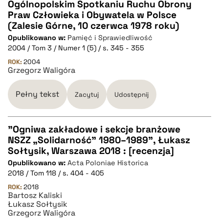
Ogólnopolskim Spotkaniu Ruchu Obrony
CZYSTY TEKST
Praw Człowieka i Obywatela w Polsce
(Zalesie Górne, 10 czerwca 1978 roku)
Opublikowano w:
Pamięć i Sprawiedliwość
pobierz cytat
2004 / Tom 3 / Numer 1 (5) / s. 345 - 355
ROK:
2004
Grzegorz Waligóra
BIBTEX
Pełny tekst
Zacytuj
Udostępnij
pobierz cytat
"Ogniwa zakładowe i sekcje branżowe
NSZZ „Solidarność” 1980–1989", Łukasz
CZYSTY TEKST
Sołtysik, Warszawa 2018 : [recenzja]
Opublikowano w:
Acta Poloniae Historica
2018 / Tom 118 / s. 404 - 405
pobierz cytat
ROK:
2018
Bartosz Kaliski
Łukasz Sołtysik
BIBTEX
Grzegorz Waligóra