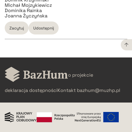
Michał Mojzykiewicz
Dominika Rainka
Joanna Życzyńska
Zacytuj
Udostępnij
CZYSTY TEKST
o projekcie
pobierz cytat
deklaracja dostępności
Kontakt
bazhum@muzhp.pl
BIBTEX
pobierz cytat