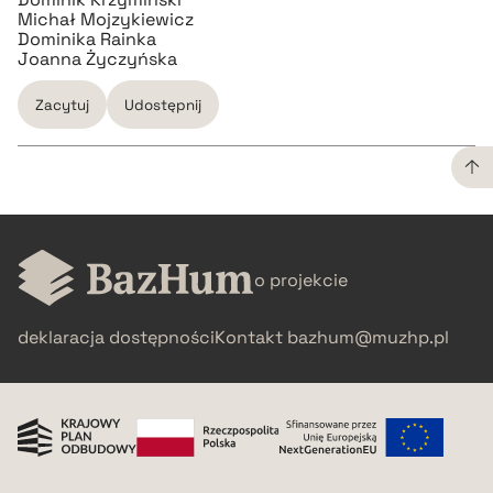
Michał Mojzykiewicz
Dominika Rainka
Joanna Życzyńska
Zacytuj
Udostępnij
CZYSTY TEKST
o projekcie
pobierz cytat
deklaracja dostępności
Kontakt
bazhum@muzhp.pl
BIBTEX
pobierz cytat