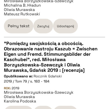
Mirosława Borzyszkowska-Szewczyk
Michalina B. Hładun
Oliwia Murawska
Mateusz Rutkowski
Pełny tekst
Zacytuj
Udostępnij
"Pomiędzy swojskością a obcością.
Obrazowanie nastroju Kaszub = Zwischen
CZYSTY TEKST
Eigen und Fremd. Stimmungsbilder der
Kaschubei", red. Miłosława
Borzyszkowska-Szewczyk i Oliwia
pobierz cytat
Murawska, Gdańsk 2019 : [recenzja]
Opublikowano w:
Rocznik Gdański
2019 / Tom 79 / s. 183 - 184
BIBTEX
ROK:
2019
Mirosława Borzyszkowska-Szewczyk
pobierz cytat
Oliwia Murawska
Karolina Podoska