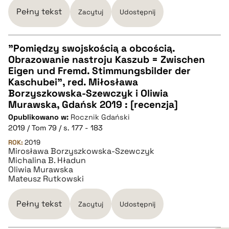
Pełny tekst
Zacytuj
Udostępnij
"Pomiędzy swojskością a obcością.
Obrazowanie nastroju Kaszub = Zwischen
CZYSTY TEKST
Eigen und Fremd. Stimmungsbilder der
Kaschubei", red. Miłosława
Borzyszkowska-Szewczyk i Oliwia
pobierz cytat
Murawska, Gdańsk 2019 : [recenzja]
Opublikowano w:
Rocznik Gdański
2019 / Tom 79 / s. 177 - 183
BIBTEX
ROK:
2019
Mirosława Borzyszkowska-Szewczyk
pobierz cytat
Michalina B. Hładun
Oliwia Murawska
Mateusz Rutkowski
Pełny tekst
Zacytuj
Udostępnij