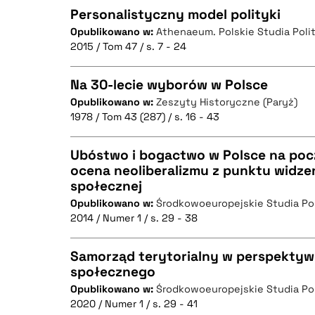
Personalistyczny model polityki
Opublikowano w:
Athenaeum. Polskie Studia Poli
2015 / Tom 47 / s. 7 - 24
CZYSTY TEKST
Na 30-lecie wyborów w Polsce
Opublikowano w:
Zeszyty Historyczne (Paryż)
1978 / Tom 43 (287) / s. 16 - 43
CZYSTY TEKST
BIBTEX
Ubóstwo i bogactwo w Polsce na pocz
ocena neoliberalizmu z punktu widzen
społecznej
CZYSTY TEKST
BIBTEX
Opublikowano w:
Środkowoeuropejskie Studia Po
2014 / Numer 1 / s. 29 - 38
Samorząd terytorialny w perspektyw
BIBTEX
społecznego
Opublikowano w:
Środkowoeuropejskie Studia Po
CZYSTY TEKST
2020 / Numer 1 / s. 29 - 41