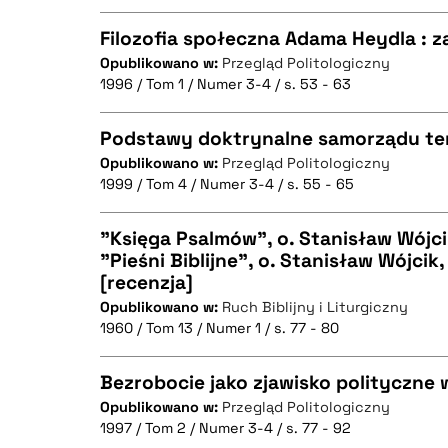
Filozofia społeczna Adama Heydla : 
Opublikowano w:
Przegląd Politologiczny
BIBTEX
1996 / Tom 1 / Numer 3-4 / s. 53 - 63
CZYSTY TEKST
Podstawy doktrynalne samorządu te
Opublikowano w:
Przegląd Politologiczny
1999 / Tom 4 / Numer 3-4 / s. 55 - 65
CZYSTY TEKST
BIBTEX
"Księga Psalmów", o. Stanisław Wójc
"Pieśni Biblijne", o. Stanisław Wójcik
[recenzja]
CZYSTY TEKST
BIBTEX
Opublikowano w:
Ruch Biblijny i Liturgiczny
1960 / Tom 13 / Numer 1 / s. 77 - 80
Bezrobocie jako zjawisko polityczne 
BIBTEX
Opublikowano w:
Przegląd Politologiczny
1997 / Tom 2 / Numer 3-4 / s. 77 - 92
CZYSTY TEKST