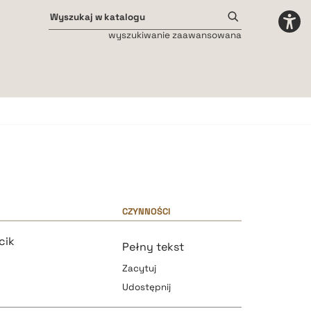
wyszukiwanie zaawansowana
Odstępy międzyliterowe
małe
średnie
duże
CZYNNOŚCI
cik
Pełny tekst
Zacytuj
Udostępnij