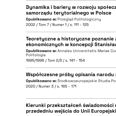
Dynamika i bariery w rozwoju społecz
samorządu terytorialnego w Polsce
Opublikowano w:
Przegląd Politologiczny
CZYSTY TEKST
BIBTEX
2002 / Tom 7 / Numer 1 / s. 111 - 125
Teoretyczne a historyczne poznanie 
ekonomicznych w koncepcji Stanisła
BIBTEX
Opublikowano w:
Annales Universitatis Mariae Cu
CZYSTY TEKST
Politologia
1995/1996 / Tom 2/3 / s. 141 - 154
Współczesne próby opisania narodu :
BIBTEX
Opublikowano w:
Środkowoeuropejskie Studia Po
2020 / Numer 3 / s. 165 - 171
CZYSTY TEKST
Kierunki przekształceń świadomości
przededniu wejścia do Unii Europejsk
BIBTEX