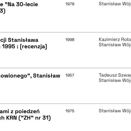
e "Na 30-lecie
Stanisław Wój
1978
3)
ji Stanisława
Kazimierz Rob
1998
Stanisław Wój
 1995 : [recenzja]
nowionego", Stanisław
Tadeusz Szwa
1957
Stanisław Wój
łami z poiedzeń
Stanisław Wój
1975
h KRN ("ZH" nr 31)