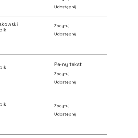
Udostępnij
pobierz cytat
pobierz cytat
akowski
Zacytuj
cik
Udostępnij
pobierz cytat
pobierz cytat
Pełny tekst
cik
Zacytuj
Udostępnij
pobierz cytat
pobierz cytat
cik
Zacytuj
Udostępnij
pobierz cytat
pobierz cytat