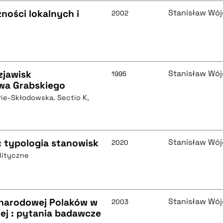
ności lokalnych i
Stanisław Wój
2002
zjawisk
Stanisław Wój
1995
wa Grabskiego
rie-Skłodowska. Sectio K,
 typologia stanowisk
Stanisław Wój
2020
lityczne
 narodowej Polaków w
Stanisław Wój
2003
iej : pytania badawcze