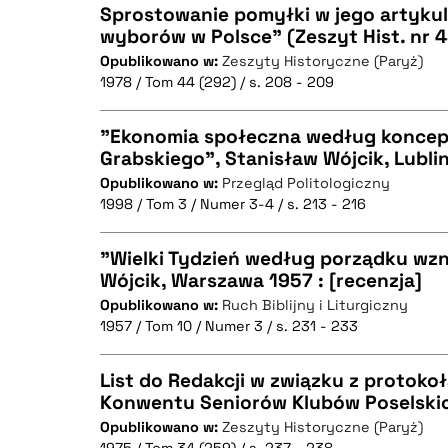
Sprostowanie pomyłki w jego artykul
wyborów w Polsce" (Zeszyt Hist. nr 4
BIBTEX
Opublikowano w:
Zeszyty Historyczne (Paryż)
CZYSTY TEKST
1978 / Tom 44 (292) / s. 208 - 209
"Ekonomia społeczna według koncepc
Grabskiego", Stanisław Wójcik, Lublin
BIBTEX
Opublikowano w:
Przegląd Politologiczny
CZYSTY TEKST
1998 / Tom 3 / Numer 3-4 / s. 213 - 216
"Wielki Tydzień według porządku wz
Wójcik, Warszawa 1957 : [recenzja]
BIBTEX
Opublikowano w:
Ruch Biblijny i Liturgiczny
CZYSTY TEKST
1957 / Tom 10 / Numer 3 / s. 231 - 233
List do Redakcji w związku z protoko
Konwentu Seniorów Klubów Poselskic
BIBTEX
Opublikowano w:
Zeszyty Historyczne (Paryż)
CZYSTY TEKST