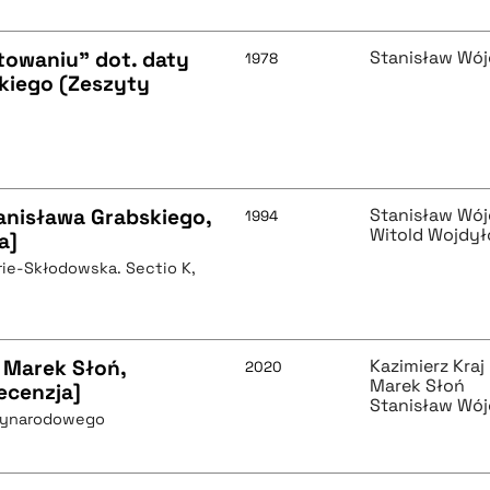
towaniu" dot. daty
Stanisław Wój
1978
kiego (Zeszyty
anisława Grabskiego,
Stanisław Wój
1994
Witold Wojdył
a]
rie-Skłodowska. Sectio K,
 Marek Słoń,
Kazimierz Kraj
2020
Marek Słoń
ecenzja]
Stanisław Wój
zynarodowego