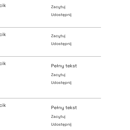
cik
Zacytuj
Udostępnij
pobierz cytat
cik
Zacytuj
Udostępnij
pobierz cytat
cik
pobierz cytat
Pełny tekst
Zacytuj
Udostępnij
pobierz cytat
pobierz cytat
cik
Pełny tekst
Zacytuj
pobierz cytat
Udostępnij