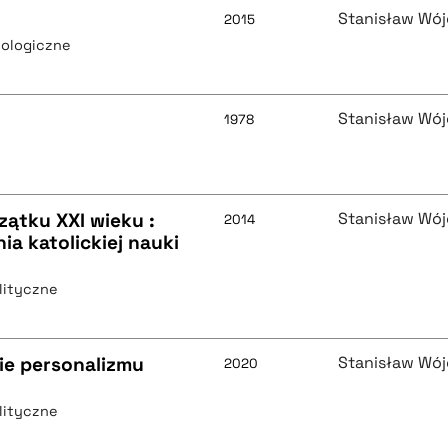
Stanisław Wój
2015
tologiczne
Stanisław Wój
1978
ątku XXI wieku :
Stanisław Wój
2014
ia katolickiej nauki
lityczne
ie personalizmu
Stanisław Wój
2020
lityczne