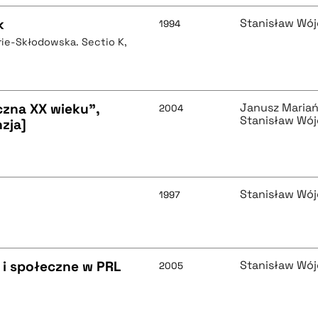
k
Stanisław Wój
1994
rie-Skłodowska. Sectio K,
zna XX wieku",
Janusz Mariań
2004
Stanisław Wój
nzja]
Stanisław Wój
1997
e i społeczne w PRL
Stanisław Wój
2005