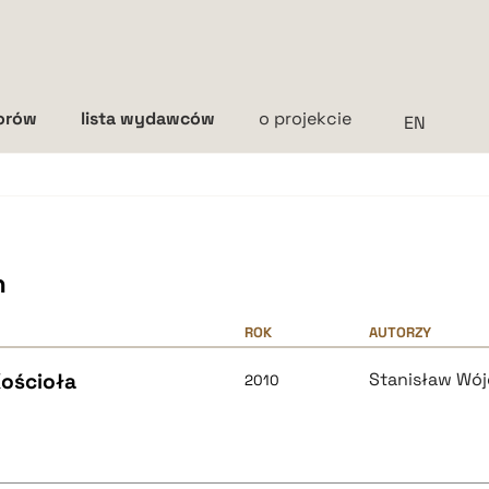
torów
lista wydawców
o projekcie
Interlinia
mała
średnia
duża
h
ROK
AUTORZY
ościoła
Stanisław Wój
2010