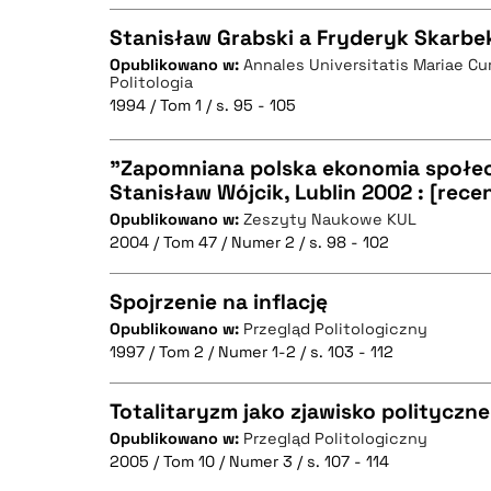
Stanisław Grabski a Fryderyk Skarbe
Opublikowano w:
Annales Universitatis Mariae Cu
Politologia
CZYSTY TEKST
BIBTEX
1994 / Tom 1 / s. 95 - 105
"Zapomniana polska ekonomia społec
Stanisław Wójcik, Lublin 2002 : [rece
BIBTEX
Opublikowano w:
Zeszyty Naukowe KUL
CZYSTY TEKST
2004 / Tom 47 / Numer 2 / s. 98 - 102
Spojrzenie na inflację
Opublikowano w:
Przegląd Politologiczny
BIBTEX
1997 / Tom 2 / Numer 1-2 / s. 103 - 112
CZYSTY TEKST
Totalitaryzm jako zjawisko polityczn
Opublikowano w:
Przegląd Politologiczny
2005 / Tom 10 / Numer 3 / s. 107 - 114
CZYSTY TEKST
BIBTEX