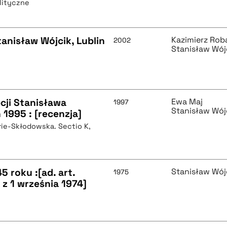
lityczne
tanisław Wójcik, Lublin
Kazimierz Rob
2002
Stanisław Wój
ji Stanisława
Ewa Maj
1997
Stanisław Wój
 1995 : [recenzja]
rie-Skłodowska. Sectio K,
 roku :[ad. art.
Stanisław Wój
1975
 z 1 września 1974]