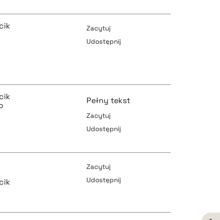
pobierz cytat
pobierz cytat
cik
Zacytuj
Udostępnij
pobierz cytat
pobierz cytat
cik
Pełny tekst
o
Zacytuj
pobierz cytat
Udostępnij
pobierz cytat
Zacytuj
Udostępnij
cik
pobierz cytat
pobierz cytat