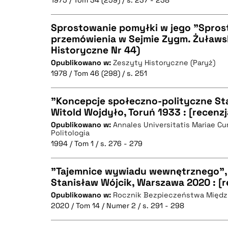
1975 / Tom 34 (259) / s. 237 - 238
Sprostowanie pomyłki w jego "Spros
przemówienia w Sejmie Zygm. Żuławs
BIBTEX
Historyczne Nr 44)
CZYSTY TEKST
Opublikowano w:
Zeszyty Historyczne (Paryż)
1978 / Tom 46 (298) / s. 251
"Koncepcje społeczno-polityczne St
BIBTEX
Witold Wojdyło, Toruń 1933 : [recenzj
Opublikowano w:
Annales Universitatis Mariae Cu
CZYSTY TEKST
Politologia
1994 / Tom 1 / s. 276 - 279
"Tajemnice wywiadu wewnętrznego",
Stanisław Wójcik, Warszawa 2020 : [r
BIBTEX
Opublikowano w:
Rocznik Bezpieczeństwa Międ
CZYSTY TEKST
2020 / Tom 14 / Numer 2 / s. 291 - 298