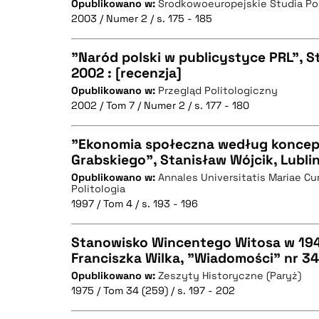
Opublikowano w:
Środkowoeuropejskie Studia Po
CZYSTY TEKST
2003 / Numer 2 / s. 175 - 185
"Naród polski w publicystyce PRL", S
2002 : [recenzja]
BIBTEX
Opublikowano w:
Przegląd Politologiczny
CZYSTY TEKST
2002 / Tom 7 / Numer 2 / s. 177 - 180
"Ekonomia społeczna według koncepc
Grabskiego", Stanisław Wójcik, Lublin
BIBTEX
Opublikowano w:
Annales Universitatis Mariae Cu
CZYSTY TEKST
Politologia
1997 / Tom 4 / s. 193 - 196
Stanowisko Wincentego Witosa w 1945
Franciszka Wilka, "Wiadomości" nr 34
BIBTEX
Opublikowano w:
Zeszyty Historyczne (Paryż)
CZYSTY TEKST
1975 / Tom 34 (259) / s. 197 - 202