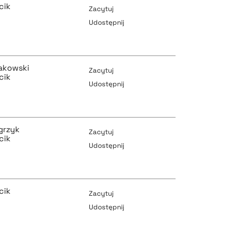
cik
Zacytuj
Udostępnij
pobierz cytat
pobierz cytat
akowski
Zacytuj
cik
Udostępnij
pobierz cytat
pobierz cytat
grzyk
Zacytuj
cik
Udostępnij
pobierz cytat
pobierz cytat
cik
Zacytuj
Udostępnij