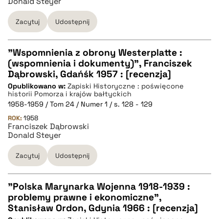
Donald Steyer
BIBTEX
Zacytuj
Udostępnij
pobierz cytat
"Wspomnienia z obrony Westerplatte :
(wspomnienia i dokumenty)", Franciszek
CZYSTY TEKST
Dąbrowski, Gdańśk 1957 : [recenzja]
Opublikowano w:
Zapiski Historyczne : poświęcone
historii Pomorza i krajów bałtyckich
pobierz cytat
1958-1959 / Tom 24 / Numer 1 / s. 128 - 129
ROK:
1958
Franciszek Dąbrowski
BIBTEX
Donald Steyer
Zacytuj
Udostępnij
pobierz cytat
"Polska Marynarka Wojenna 1918-1939 :
problemy prawne i ekonomiczne",
CZYSTY TEKST
Stanisław Ordon, Gdynia 1966 : [recenzja]