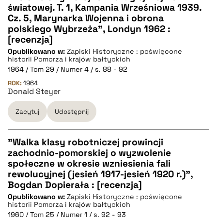
światowej. T. 1, Kampania Wrześniowa 1939.
CZYSTY TEKST
Cz. 5, Marynarka Wojenna i obrona
polskiego Wybrzeża", Londyn 1962 :
[recenzja]
pobierz cytat
Opublikowano w:
Zapiski Historyczne : poświęcone
historii Pomorza i krajów bałtyckich
1964 / Tom 29 / Numer 4 / s. 88 - 92
BIBTEX
ROK:
1964
Donald Steyer
pobierz cytat
Zacytuj
Udostępnij
"Walka klasy robotniczej prowincji
zachodnio-pomorskiej o wyzwolenie
CZYSTY TEKST
społeczne w okresie wzniesienia fali
rewolucyjnej (jesień 1917-jesień 1920 r.)",
Bogdan Dopierała : [recenzja]
pobierz cytat
Opublikowano w:
Zapiski Historyczne : poświęcone
historii Pomorza i krajów bałtyckich
1960 / Tom 25 / Numer 1 / s. 92 - 93