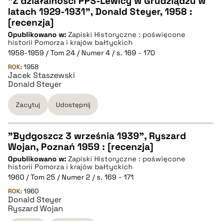
"Z działalności PPS-Lewicy w Grudziądzu w
latach 1929-1931", Donald Steyer, 1958 :
CZYSTY TEKST
[recenzja]
Opublikowano w:
Zapiski Historyczne : poświęcone
historii Pomorza i krajów bałtyckich
pobierz cytat
1958-1959 / Tom 24 / Numer 4 / s. 169 - 170
ROK:
1958
Jacek Staszewski
BIBTEX
Donald Steyer
Zacytuj
Udostępnij
pobierz cytat
"Bydgoszcz 3 września 1939", Ryszard
Wojan, Poznań 1959 : [recenzja]
CZYSTY TEKST
Opublikowano w:
Zapiski Historyczne : poświęcone
historii Pomorza i krajów bałtyckich
1960 / Tom 25 / Numer 2 / s. 169 - 171
pobierz cytat
ROK:
1960
Donald Steyer
Ryszard Wojan
BIBTEX