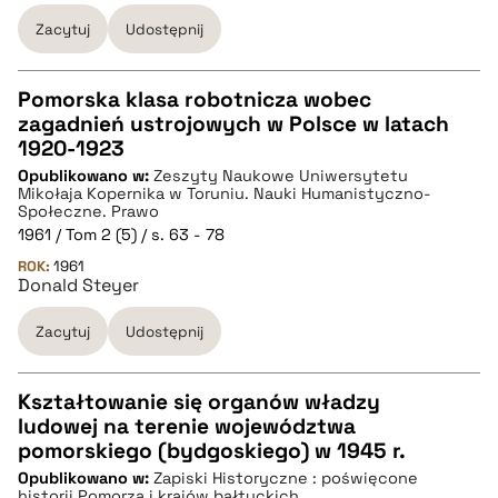
Zacytuj
Udostępnij
pobierz cytat
Pomorska klasa robotnicza wobec
zagadnień ustrojowych w Polsce w latach
CZYSTY TEKST
1920-1923
Opublikowano w:
Zeszyty Naukowe Uniwersytetu
Mikołaja Kopernika w Toruniu. Nauki Humanistyczno-
pobierz cytat
Społeczne. Prawo
1961 / Tom 2 (5) / s. 63 - 78
ROK:
1961
BIBTEX
Donald Steyer
Zacytuj
Udostępnij
pobierz cytat
Kształtowanie się organów władzy
ludowej na terenie województwa
CZYSTY TEKST
pomorskiego (bydgoskiego) w 1945 r.
Opublikowano w:
Zapiski Historyczne : poświęcone
historii Pomorza i krajów bałtyckich