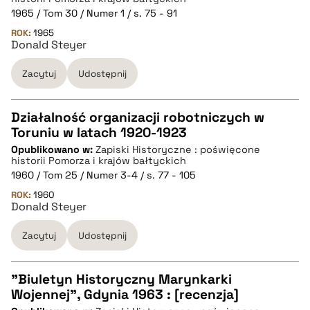
pobierz cytat
1965 / Tom 30 / Numer 1 / s. 75 - 91
ROK:
1965
Donald Steyer
BIBTEX
Zacytuj
Udostępnij
pobierz cytat
Działalność organizacji robotniczych w
Toruniu w latach 1920-1923
CZYSTY TEKST
Opublikowano w:
Zapiski Historyczne : poświęcone
historii Pomorza i krajów bałtyckich
1960 / Tom 25 / Numer 3-4 / s. 77 - 105
pobierz cytat
ROK:
1960
Donald Steyer
BIBTEX
Zacytuj
Udostępnij
pobierz cytat
"Biuletyn Historyczny Marynkarki
Wojennej", Gdynia 1963 : [recenzja]
CZYSTY TEKST