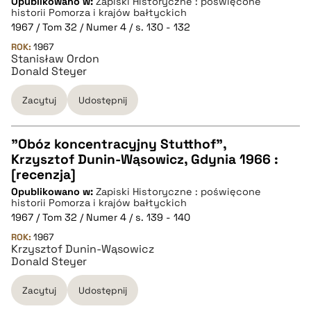
Opublikowano w:
Zapiski Historyczne : poświęcone
historii Pomorza i krajów bałtyckich
pobierz cytat
1967 / Tom 32 / Numer 4 / s. 130 - 132
ROK:
1967
Stanisław Ordon
BIBTEX
Donald Steyer
Zacytuj
Udostępnij
pobierz cytat
"Obóz koncentracyjny Stutthof",
Krzysztof Dunin-Wąsowicz, Gdynia 1966 :
CZYSTY TEKST
[recenzja]
Opublikowano w:
Zapiski Historyczne : poświęcone
historii Pomorza i krajów bałtyckich
pobierz cytat
1967 / Tom 32 / Numer 4 / s. 139 - 140
ROK:
1967
Krzysztof Dunin-Wąsowicz
BIBTEX
Donald Steyer
Zacytuj
Udostępnij
pobierz cytat