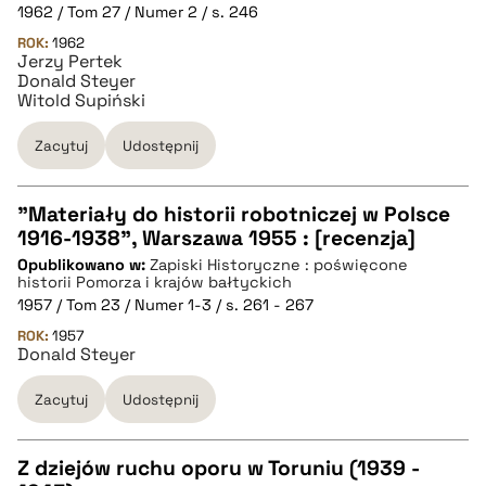
1962 / Tom 27 / Numer 2 / s. 246
pobierz cytat
ROK:
1962
Jerzy Pertek
Donald Steyer
BIBTEX
Witold Supiński
Zacytuj
Udostępnij
pobierz cytat
"Materiały do historii robotniczej w Polsce
1916-1938", Warszawa 1955 : [recenzja]
CZYSTY TEKST
Opublikowano w:
Zapiski Historyczne : poświęcone
historii Pomorza i krajów bałtyckich
1957 / Tom 23 / Numer 1-3 / s. 261 - 267
pobierz cytat
ROK:
1957
Donald Steyer
BIBTEX
Zacytuj
Udostępnij
pobierz cytat
Z dziejów ruchu oporu w Toruniu (1939 -