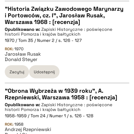
"Historia Związku Zawodowego Marynarzy
i Portowców, cz. I", Jarosław Rusak,
CZYSTY TEKST
Warszawa 1968 : [recenzja]
Opublikowano w:
Zapiski Historyczne : poświęcone
historii Pomorza i krajów bałtyckich
pobierz cytat
1970 / Tom 35 / Numer 2 / s. 126 - 127
ROK:
1970
Jarosław Rusak
BIBTEX
Donald Steyer
Zacytuj
Udostępnij
pobierz cytat
"Obrona Wybrzeża w 1939 roku", A.
Rzepniewski, Warszawa 1958 : [recenzja]
CZYSTY TEKST
Opublikowano w:
Zapiski Historyczne : poświęcone
historii Pomorza i krajów bałtyckich
1958-1959 / Tom 24 / Numer 1 / s. 126 - 128
pobierz cytat
ROK:
1958
Andrzej Rzepniewski