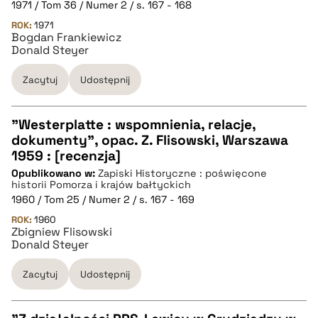
1971 / Tom 36 / Numer 2 / s. 167 - 168
ROK:
BIBTEX
1971
Bogdan Frankiewicz
Donald Steyer
pobierz cytat
Zacytuj
Udostępnij
"Westerplatte : wspomnienia, relacje,
dokumenty", opac. Z. Flisowski, Warszawa
CZYSTY TEKST
1959 : [recenzja]
Opublikowano w:
Zapiski Historyczne : poświęcone
historii Pomorza i krajów bałtyckich
pobierz cytat
1960 / Tom 25 / Numer 2 / s. 167 - 169
ROK:
1960
Zbigniew Flisowski
BIBTEX
Donald Steyer
Zacytuj
Udostępnij
pobierz cytat