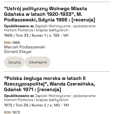
"Ustrój polityczny Wolnego Miasta
Gdańska w latach 1920-1933", M.
CZYSTY TEKST
Podlaszewski, Gdynia 1966 : [recenzja]
Opublikowano w:
Zapiski Historyczne : poświęcone
historii Pomorza i krajów bałtyckich
pobierz cytat
1968 / Tom 33 / Numer 1 / s. 139 - 141
ROK:
1968
Marceli Podlaszewski
BIBTEX
Donald Steyer
Zacytuj
Udostępnij
pobierz cytat
"Polska żegluga morska w latach II
Rzeczypospolitej", Wanda Czerwińska,
CZYSTY TEKST
Gdańsk 1971 : [recenzja]
Opublikowano w:
Zapiski Historyczne : poświęcone
historii Pomorza i krajów bałtyckich
pobierz cytat
1973 / Tom 38 / Numer 2 / s. 140 - 141
ROK:
1973