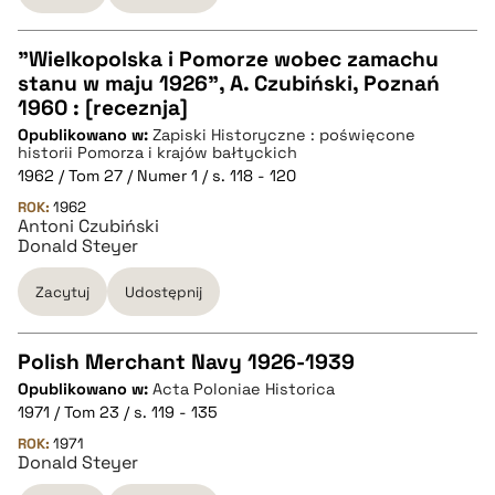
"Wielkopolska i Pomorze wobec zamachu
stanu w maju 1926", A. Czubiński, Poznań
CZYSTY TEKST
1960 : [receznja]
Opublikowano w:
Zapiski Historyczne : poświęcone
historii Pomorza i krajów bałtyckich
pobierz cytat
1962 / Tom 27 / Numer 1 / s. 118 - 120
ROK:
1962
Antoni Czubiński
BIBTEX
Donald Steyer
Zacytuj
Udostępnij
pobierz cytat
Polish Merchant Navy 1926-1939
Opublikowano w:
Acta Poloniae Historica
CZYSTY TEKST
1971 / Tom 23 / s. 119 - 135
ROK:
1971
Donald Steyer
pobierz cytat