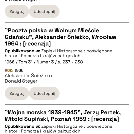
Zacytuj
Udostępnij
BIBTEX
pobierz cytat
"Poczta polska w Wolnym Mieście
Gdańsku", Aleksander Śnieżko, Wrocław
CZYSTY TEKST
1964 : [recenzja]
Opublikowano w:
Zapiski Historyczne : poświęcone
historii Pomorza i krajów bałtyckich
pobierz cytat
1966 / Tom 31 / Numer 3 / s. 237 - 238
ROK:
1966
Aleksander Śnieżnko
BIBTEX
Donald Steyer
Zacytuj
Udostępnij
pobierz cytat
"Wojna morska 1939-1945", Jerzy Pertek,
Witold Supiński, Poznań 1959 : [recenzja]
CZYSTY TEKST
Opublikowano w:
Zapiski Historyczne : poświęcone
historii Pomorza i krajów bałtyckich