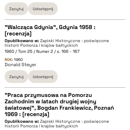
Zacytuj
Udostępnij
pobierz cytat
"Walcząca Gdynia", Gdynia 1958 :
[recenzja]
CZYSTY TEKST
Opublikowano w:
Zapiski Historyczne : poświęcone
historii Pomorza i krajów bałtyckich
1960 / Tom 25 / Numer 2 / s. 166 - 167
pobierz cytat
ROK:
1960
Donald Steyer
BIBTEX
Zacytuj
Udostępnij
pobierz cytat
"Praca przymusowa na Pomorzu
Zachodnim w latach drugiej wojny
CZYSTY TEKST
światowej", Bogdan Frankiewicz, Poznań
1969 : [recenzja]
Opublikowano w:
Zapiski Historyczne : poświęcone
pobierz cytat
historii Pomorza i krajów bałtyckich