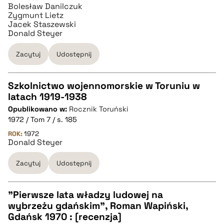
Bolesław Danilczuk
Zygmunt Lietz
BIBTEX
Jacek Staszewski
Donald Steyer
pobierz cytat
Zacytuj
Udostępnij
Szkolnictwo wojennomorskie w Toruniu w
latach 1919-1938
CZYSTY TEKST
Opublikowano w:
Rocznik Toruński
1972 / Tom 7 / s. 185
pobierz cytat
ROK:
1972
Donald Steyer
Zacytuj
Udostępnij
BIBTEX
pobierz cytat
"Pierwsze lata władzy ludowej na
wybrzeżu gdańskim", Roman Wapiński,
CZYSTY TEKST
Gdańsk 1970 : [recenzja]