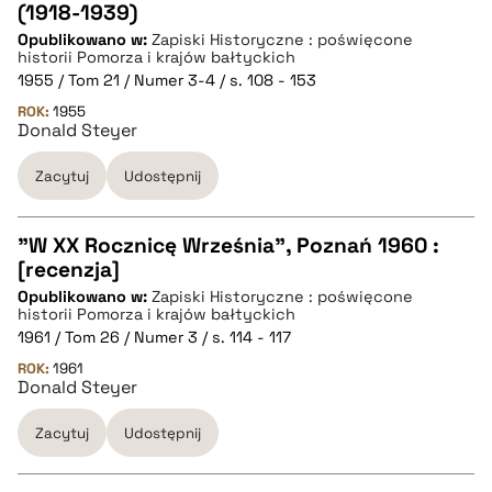
CZYSTY TEKST
(1918-1939)
Opublikowano w:
Zapiski Historyczne : poświęcone
historii Pomorza i krajów bałtyckich
pobierz cytat
1955 / Tom 21 / Numer 3-4 / s. 108 - 153
ROK:
1955
Donald Steyer
BIBTEX
Zacytuj
Udostępnij
pobierz cytat
"W XX Rocznicę Września", Poznań 1960 :
[recenzja]
CZYSTY TEKST
Opublikowano w:
Zapiski Historyczne : poświęcone
historii Pomorza i krajów bałtyckich
1961 / Tom 26 / Numer 3 / s. 114 - 117
pobierz cytat
ROK:
1961
Donald Steyer
BIBTEX
Zacytuj
Udostępnij
pobierz cytat