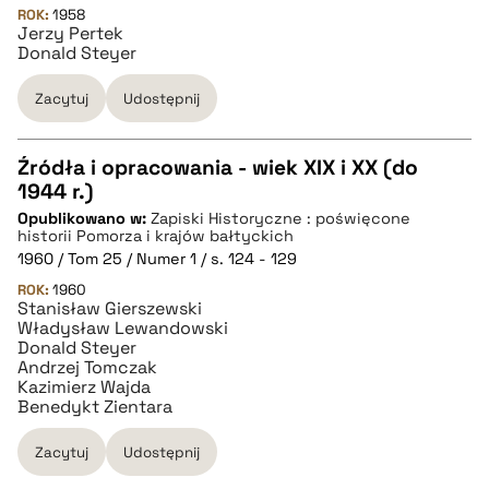
ROK:
1958
Jerzy Pertek
Donald Steyer
BIBTEX
Zacytuj
Udostępnij
pobierz cytat
Źródła i opracowania - wiek XIX i XX (do
1944 r.)
CZYSTY TEKST
Opublikowano w:
Zapiski Historyczne : poświęcone
historii Pomorza i krajów bałtyckich
1960 / Tom 25 / Numer 1 / s. 124 - 129
pobierz cytat
ROK:
1960
Stanisław Gierszewski
Władysław Lewandowski
BIBTEX
Donald Steyer
Andrzej Tomczak
Kazimierz Wajda
pobierz cytat
Benedykt Zientara
Zacytuj
Udostępnij