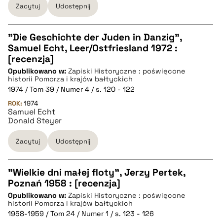
Zacytuj
Udostępnij
BIBTEX
"Die Geschichte der Juden in Danzig",
pobierz cytat
Samuel Echt, Leer/Ostfriesland 1972 :
CZYSTY TEKST
[recenzja]
Opublikowano w:
Zapiski Historyczne : poświęcone
historii Pomorza i krajów bałtyckich
pobierz cytat
1974 / Tom 39 / Numer 4 / s. 120 - 122
ROK:
1974
Samuel Echt
BIBTEX
Donald Steyer
Zacytuj
Udostępnij
pobierz cytat
"Wielkie dni małej floty", Jerzy Pertek,
Poznań 1958 : [recenzja]
CZYSTY TEKST
Opublikowano w:
Zapiski Historyczne : poświęcone
historii Pomorza i krajów bałtyckich
1958-1959 / Tom 24 / Numer 1 / s. 123 - 126
pobierz cytat