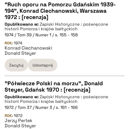
"Ruch oporu na Pomorzu Gdańskim 1939-
194", Konrad Ciechanowski, Warszawa
CZYSTY TEKST
1972 : [recenzja]
Opublikowano w:
Zapiski Historyczne : poświęcone
historii Pomorza i krajów bałtyckich
pobierz cytat
1974 / Tom 39 / Numer 1 / s. 155 - 158
ROK:
1974
Konrad Ciechanowski
BIBTEX
Donald Steyer
Zacytuj
Udostępnij
pobierz cytat
"Półwiecze Polski na morzu", Donald
Steyer, Gdańsk 1970 : [recenzja]
CZYSTY TEKST
Opublikowano w:
Zapiski Historyczne : poświęcone
historii Pomorza i krajów bałtyckich
1972 / Tom 37 / Numer 3 / s. 161 - 166
pobierz cytat
ROK:
1972
Jerzy Pertek
Donald Steyer
BIBTEX