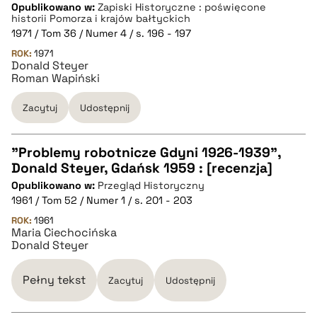
Opublikowano w:
Zapiski Historyczne : poświęcone
historii Pomorza i krajów bałtyckich
pobierz cytat
1971 / Tom 36 / Numer 4 / s. 196 - 197
ROK:
1971
Donald Steyer
BIBTEX
Roman Wapiński
Zacytuj
Udostępnij
pobierz cytat
"Problemy robotnicze Gdyni 1926-1939",
Donald Steyer, Gdańsk 1959 : [recenzja]
CZYSTY TEKST
Opublikowano w:
Przegląd Historyczny
1961 / Tom 52 / Numer 1 / s. 201 - 203
pobierz cytat
ROK:
1961
Maria Ciechocińska
Donald Steyer
BIBTEX
Pełny tekst
Zacytuj
Udostępnij
pobierz cytat