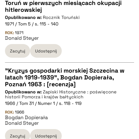
Toruń w pierwszych miesiącach okupacji
hitlerowskiej
CZYSTY TEKST
Opublikowano w:
Rocznik Toruński
1971 / Tom 5 / s. 115 - 140
pobierz cytat
ROK:
1971
Donald Steyer
Zacytuj
Udostępnij
BIBTEX
pobierz cytat
"Kryzys gospodarki morskiej Szczecina w
latach 1919-1939", Bogdan Dopierała,
CZYSTY TEKST
Poznań 1963 : [recenzja]
Opublikowano w:
Zapiski Historyczne : poświęcone
historii Pomorza i krajów bałtyckich
pobierz cytat
1966 / Tom 31 / Numer 1 / s. 118 - 119
ROK:
1966
Bogdan Dopierała
BIBTEX
Donald Steyer
Zacytuj
Udostępnij
pobierz cytat