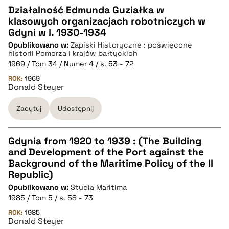
Działalność Edmunda Guziałka w
klasowych organizacjach robotniczych w
CZYSTY TEKST
Gdyni w l. 1930-1934
Opublikowano w:
Zapiski Historyczne : poświęcone
historii Pomorza i krajów bałtyckich
pobierz cytat
1969 / Tom 34 / Numer 4 / s. 53 - 72
ROK:
1969
Donald Steyer
BIBTEX
Zacytuj
Udostępnij
pobierz cytat
Gdynia from 1920 to 1939 : (The Building
and Development of the Port against the
CZYSTY TEKST
Background of the Maritime Policy of the II
Republic)
Opublikowano w:
Studia Maritima
pobierz cytat
1985 / Tom 5 / s. 58 - 73
ROK:
1985
Donald Steyer
BIBTEX