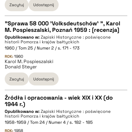
Zacytuj
Udostępnij
pobierz cytat
"Sprawa 58 000 'Volksdeutschów' ", Karol
M. Pospieszalski, Poznań 1959 : [recenzja]
CZYSTY TEKST
Opublikowano w:
Zapiski Historyczne : poświęcone
historii Pomorza i krajów bałtyckich
1960 / Tom 25 / Numer 2 / s. 171 - 173
pobierz cytat
ROK:
1960
Karol M. Pospieszalski
Donald Steyer
BIBTEX
Zacytuj
Udostępnij
pobierz cytat
Źródła i opracowania - wiek XIX i XX (do
1944 r.)
CZYSTY TEKST
Opublikowano w:
Zapiski Historyczne : poświęcone
historii Pomorza i krajów bałtyckich
1958-1959 / Tom 24 / Numer 4 / s. 182 - 185
pobierz cytat
ROK:
1958