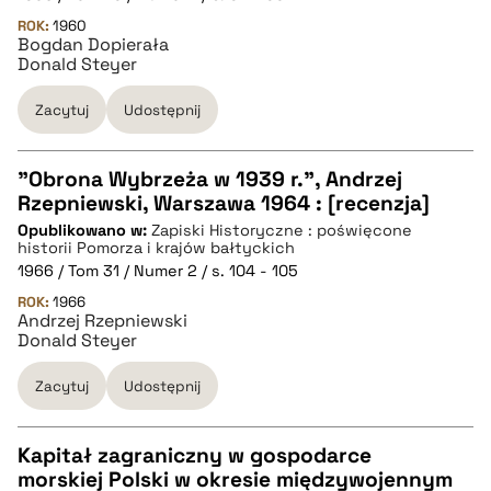
BIBTEX
ROK:
1960
Bogdan Dopierała
Donald Steyer
pobierz cytat
Zacytuj
Udostępnij
"Obrona Wybrzeża w 1939 r.", Andrzej
Rzepniewski, Warszawa 1964 : [recenzja]
CZYSTY TEKST
Opublikowano w:
Zapiski Historyczne : poświęcone
historii Pomorza i krajów bałtyckich
1966 / Tom 31 / Numer 2 / s. 104 - 105
pobierz cytat
ROK:
1966
Andrzej Rzepniewski
Donald Steyer
BIBTEX
Zacytuj
Udostępnij
pobierz cytat
Kapitał zagraniczny w gospodarce
morskiej Polski w okresie międzywojennym