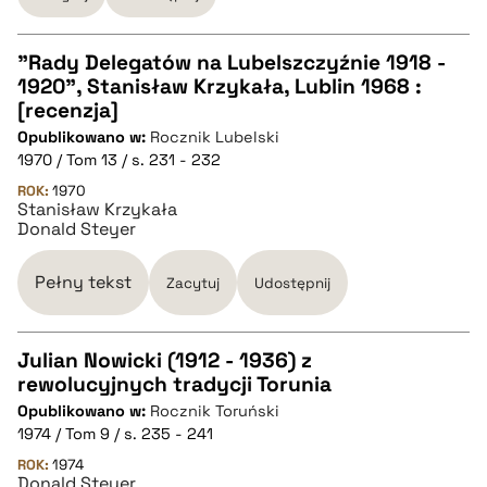
"Rady Delegatów na Lubelszczyźnie 1918 -
1920", Stanisław Krzykała, Lublin 1968 :
CZYSTY TEKST
[recenzja]
Opublikowano w:
Rocznik Lubelski
1970 / Tom 13 / s. 231 - 232
pobierz cytat
ROK:
1970
Stanisław Krzykała
Donald Steyer
BIBTEX
Pełny tekst
Zacytuj
Udostępnij
pobierz cytat
Julian Nowicki (1912 - 1936) z
rewolucyjnych tradycji Torunia
CZYSTY TEKST
Opublikowano w:
Rocznik Toruński
1974 / Tom 9 / s. 235 - 241
pobierz cytat
ROK:
1974
Donald Steyer