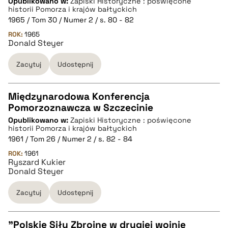
Opublikowano w:
Zapiski Historyczne : poświęcone
historii Pomorza i krajów bałtyckich
1965 / Tom 30 / Numer 2 / s. 80 - 82
pobierz cytat
ROK:
1965
Donald Steyer
BIBTEX
Zacytuj
Udostępnij
pobierz cytat
Międzynarodowa Konferencja
Pomorzoznawcza w Szczecinie
CZYSTY TEKST
Opublikowano w:
Zapiski Historyczne : poświęcone
historii Pomorza i krajów bałtyckich
1961 / Tom 26 / Numer 2 / s. 82 - 84
pobierz cytat
ROK:
1961
Ryszard Kukier
Donald Steyer
BIBTEX
Zacytuj
Udostępnij
pobierz cytat
"Polskie Siły Zbrojne w drugiej wojnie