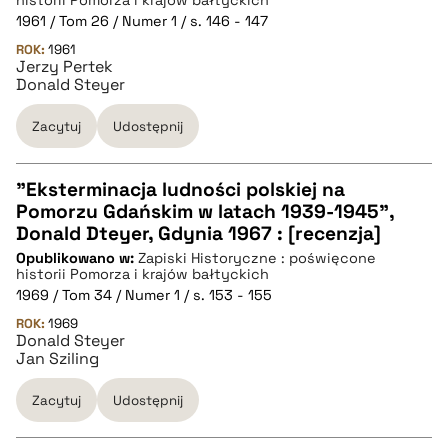
historii Pomorza i krajów bałtyckich
1961 / Tom 26 / Numer 1 / s. 146 - 147
pobierz cytat
ROK:
1961
Jerzy Pertek
Donald Steyer
BIBTEX
Zacytuj
Udostępnij
pobierz cytat
"Eksterminacja ludności polskiej na
Pomorzu Gdańskim w latach 1939-1945",
CZYSTY TEKST
Donald Dteyer, Gdynia 1967 : [recenzja]
Opublikowano w:
Zapiski Historyczne : poświęcone
historii Pomorza i krajów bałtyckich
pobierz cytat
1969 / Tom 34 / Numer 1 / s. 153 - 155
ROK:
1969
Donald Steyer
BIBTEX
Jan Sziling
Zacytuj
Udostępnij
pobierz cytat