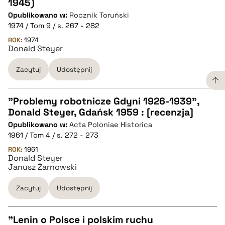
1945)
CZYSTY TEKST
Opublikowano w:
Rocznik Toruński
1974 / Tom 9 / s. 267 - 282
pobierz cytat
ROK:
1974
Donald Steyer
Zacytuj
Udostępnij
BIBTEX
pobierz cytat
"Problemy robotnicze Gdyni 1926-1939",
Donald Steyer, Gdańsk 1959 : [recenzja]
CZYSTY TEKST
Opublikowano w:
Acta Poloniae Historica
1961 / Tom 4 / s. 272 - 273
pobierz cytat
ROK:
1961
Donald Steyer
Janusz Żarnowski
BIBTEX
Zacytuj
Udostępnij
pobierz cytat
"Lenin o Polsce i polskim ruchu