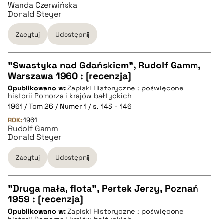
Wanda Czerwińska
BIBTEX
Donald Steyer
Zacytuj
Udostępnij
pobierz cytat
"Swastyka nad Gdańskiem", Rudolf Gamm,
Warszawa 1960 : [recenzja]
CZYSTY TEKST
Opublikowano w:
Zapiski Historyczne : poświęcone
historii Pomorza i krajów bałtyckich
1961 / Tom 26 / Numer 1 / s. 143 - 146
pobierz cytat
ROK:
1961
Rudolf Gamm
Donald Steyer
BIBTEX
Zacytuj
Udostępnij
pobierz cytat
"Druga mała, flota", Pertek Jerzy, Poznań
1959 : [recenzja]
CZYSTY TEKST
Opublikowano w:
Zapiski Historyczne : poświęcone