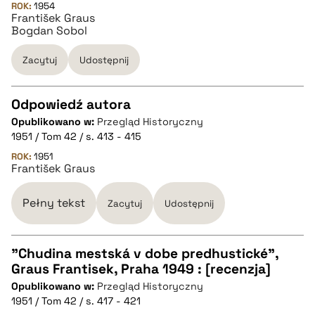
ROK:
1954
František Graus
BIBTEX
Bogdan Sobol
pobierz cytat
Zacytuj
Udostępnij
Odpowiedź autora
Opublikowano w:
Przegląd Historyczny
CZYSTY TEKST
1951 / Tom 42 / s. 413 - 415
ROK:
1951
František Graus
pobierz cytat
Pełny tekst
Zacytuj
Udostępnij
BIBTEX
"Chudina mestská v dobe predhustické",
pobierz cytat
Graus Frantisek, Praha 1949 : [recenzja]
CZYSTY TEKST
Opublikowano w:
Przegląd Historyczny
1951 / Tom 42 / s. 417 - 421