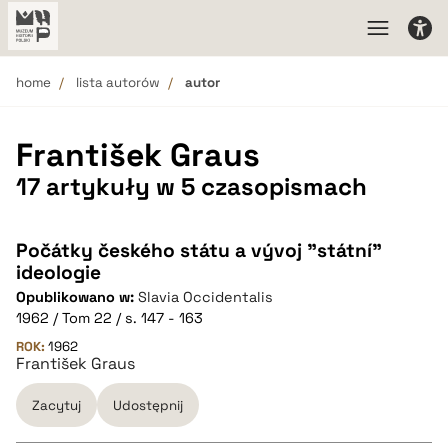
home
lista autorów
autor
František Graus
17 artykuły w 5 czasopismach
Počátky českého státu a vývoj "státní"
ideologie
Opublikowano w:
Slavia Occidentalis
1962 / Tom 22 / s. 147 - 163
ROK:
1962
František Graus
Zacytuj
Udostępnij