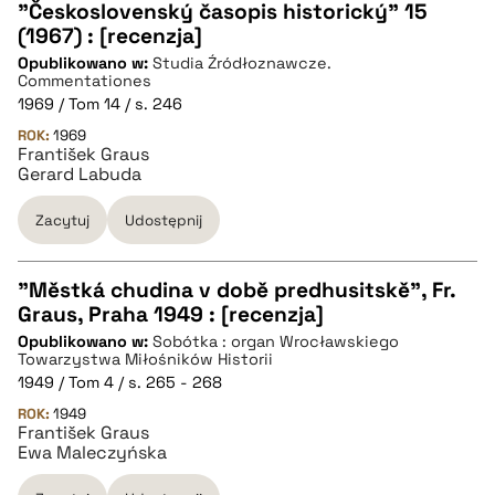
"Československý časopis historický" 15
(1967) : [recenzja]
pobierz cytat
Opublikowano w:
Studia Źródłoznawcze.
Commentationes
1969 / Tom 14 / s. 246
BIBTEX
ROK:
1969
František Graus
Gerard Labuda
pobierz cytat
Zacytuj
Udostępnij
"Městká chudina v době predhusitskě", Fr.
Graus, Praha 1949 : [recenzja]
CZYSTY TEKST
Opublikowano w:
Sobótka : organ Wrocławskiego
Towarzystwa Miłośników Historii
1949 / Tom 4 / s. 265 - 268
pobierz cytat
ROK:
1949
František Graus
Ewa Maleczyńska
BIBTEX