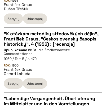
ROK:
BIBTEX
1961
František Graus
Dušan Třeštík
pobierz cytat
Zacytuj
Udostępnij
"K otázkám metodiky středověkých dějin",
František Graus, "Československý časopis
CZYSTY TEKST
historický", 4 (1956) : [recenzja]
Opublikowano w:
Studia Źródłoznawcze.
Commentationes
pobierz cytat
1960 / Tom 5 / s. 179
ROK:
1960
František Graus
BIBTEX
Gerard Labuda
Zacytuj
Udostępnij
pobierz cytat
"Lebendige Vergangenheit. Überlieferung
im Mittelalter und in den Vorstellungen