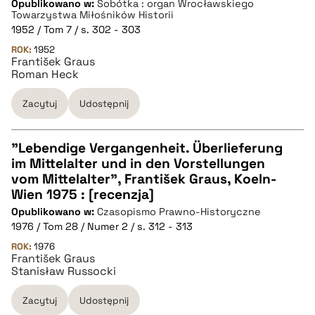
Opublikowano w:
Sobótka : organ Wrocławskiego
pobierz cytat
Towarzystwa Miłośników Historii
1952 / Tom 7 / s. 302 - 303
ROK:
BIBTEX
1952
František Graus
Roman Heck
pobierz cytat
Zacytuj
Udostępnij
"Lebendige Vergangenheit. Überlieferung
im Mittelalter und in den Vorstellungen
CZYSTY TEKST
vom Mittelalter", František Graus, Koeln-
Wien 1975 : [recenzja]
Opublikowano w:
Czasopismo Prawno-Historyczne
pobierz cytat
1976 / Tom 28 / Numer 2 / s. 312 - 313
ROK:
1976
František Graus
BIBTEX
Stanisław Russocki
pobierz cytat
Zacytuj
Udostępnij