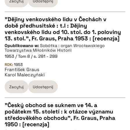
Zacytuj
Udostępnij
pobierz cytat
"Dějiny venkovského lidu v Čechách v
době předhusitské : t.I : Dějiny
CZYSTY TEKST
venkovského lidu od 10. stol. do 1. poloviny
13. stol.", Fr. Graus, Praha 1953 : [recenzja]
Opublikowano w:
Sobótka : organ Wrocławskiego
pobierz cytat
Towarzystwa Miłośników Historii
1953 / Tom 8 / s. 281 - 289
ROK:
BIBTEX
1953
František Graus
Karol Maleczyński
pobierz cytat
Zacytuj
Udostępnij
"Český obchod se suknem ve 14. a
počátekm 15. století : k otázce významu
CZYSTY TEKST
středověkého obchodu", Fr. Graus, Praha
1950 : [recenzja]