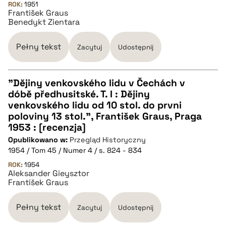
pobierz cytat
ROK:
1951
František Graus
Benedykt Zientara
BIBTEX
Pełny tekst
Zacytuj
Udostępnij
pobierz cytat
"Dĕjiny venkovského lidu v Čechách v
dóbě předhusitské. T. I : Dĕjiny
CZYSTY TEKST
venkovského lidu od 10 stol. do prvni
poloviny 13 stol.", František Graus, Praga
1953 : [recenzja]
pobierz cytat
Opublikowano w:
Przegląd Historyczny
1954 / Tom 45 / Numer 4 / s. 824 - 834
BIBTEX
ROK:
1954
Aleksander Gieysztor
František Graus
pobierz cytat
Pełny tekst
Zacytuj
Udostępnij