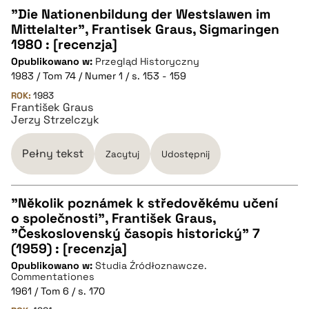
"Die Nationenbildung der Westslawen im
Mittelalter", Frantisek Graus, Sigmaringen
CZYSTY TEKST
1980 : [recenzja]
Opublikowano w:
Przegląd Historyczny
1983 / Tom 74 / Numer 1 / s. 153 - 159
pobierz cytat
ROK:
1983
František Graus
Jerzy Strzelczyk
BIBTEX
Pełny tekst
Zacytuj
Udostępnij
pobierz cytat
"Několik poznámek k středověkému učení
o společnosti", František Graus,
CZYSTY TEKST
"Československý časopis historický" 7
(1959) : [recenzja]
Opublikowano w:
Studia Źródłoznawcze.
pobierz cytat
Commentationes
1961 / Tom 6 / s. 170