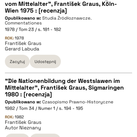
CZYSTY TEKST
vom Mittelalter", František Graus, Köln-
Wien 1975 : [recenzja]
Opublikowano w:
Studia Źródłoznawcze.
pobierz cytat
Commentationes
1978 / Tom 23 / s. 181 - 182
ROK:
BIBTEX
1978
František Graus
Gerard Labuda
pobierz cytat
Zacytuj
Udostępnij
"Die Nationenbildung der Westslawen im
Mittelalter", František Graus, Sigmaringen
CZYSTY TEKST
1980 : [recenzja]
Opublikowano w:
Czasopismo Prawno-Historyczne
1982 / Tom 34 / Numer 1 / s. 194 - 195
pobierz cytat
ROK:
1982
František Graus
Autor Nieznany
BIBTEX