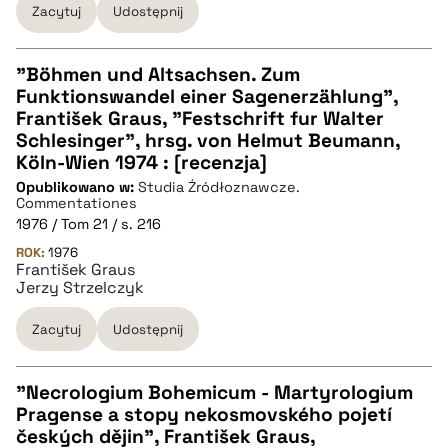
Zacytuj
Udostępnij
pobierz cytat
"Böhmen und Altsachsen. Zum
Funktionswandel einer Sagenerzählung",
CZYSTY TEKST
František Graus, "Festschrift fur Walter
Schlesinger", hrsg. von Helmut Beumann,
Köln-Wien 1974 : [recenzja]
pobierz cytat
Opublikowano w:
Studia Źródłoznawcze.
Commentationes
1976 / Tom 21 / s. 216
BIBTEX
ROK:
1976
František Graus
Jerzy Strzelczyk
pobierz cytat
Zacytuj
Udostępnij
"Necrologium Bohemicum - Martyrologium
Pragense a stopy nekosmovského pojetí
CZYSTY TEKST
českých dějin", František Graus,