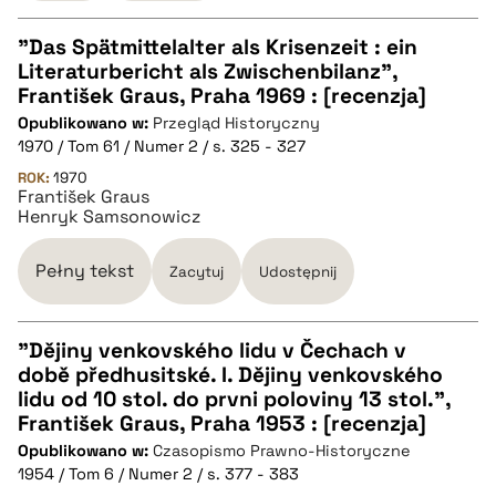
"Das Spätmittelalter als Krisenzeit : ein
Literaturbericht als Zwischenbilanz",
CZYSTY TEKST
František Graus, Praha 1969 : [recenzja]
Opublikowano w:
Przegląd Historyczny
1970 / Tom 61 / Numer 2 / s. 325 - 327
pobierz cytat
ROK:
1970
František Graus
Henryk Samsonowicz
BIBTEX
Pełny tekst
Zacytuj
Udostępnij
pobierz cytat
"Dějiny venkovského lidu v Čechach v
době předhusitské. I. Dějiny venkovského
CZYSTY TEKST
lidu od 10 stol. do prvni poloviny 13 stol.",
František Graus, Praha 1953 : [recenzja]
Opublikowano w:
Czasopismo Prawno-Historyczne
pobierz cytat
1954 / Tom 6 / Numer 2 / s. 377 - 383