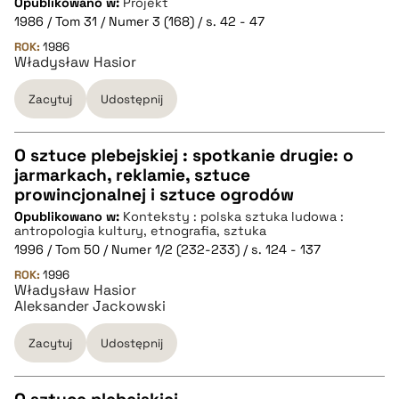
Opublikowano w:
Projekt
1986 / Tom 31 / Numer 3 (168) / s. 42 - 47
pobierz cytat
ROK:
1986
Władysław Hasior
Zacytuj
Udostępnij
BIBTEX
pobierz cytat
O sztuce plebejskiej : spotkanie drugie: o
jarmarkach, reklamie, sztuce
CZYSTY TEKST
prowincjonalnej i sztuce ogrodów
Opublikowano w:
Konteksty : polska sztuka ludowa :
antropologia kultury, etnografia, sztuka
pobierz cytat
1996 / Tom 50 / Numer 1/2 (232-233) / s. 124 - 137
ROK:
1996
Władysław Hasior
BIBTEX
Aleksander Jackowski
Zacytuj
Udostępnij
pobierz cytat