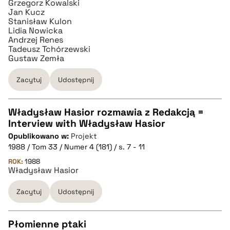
Grzegorz Kowalski
Jan Kucz
Stanisław Kulon
Lidia Nowicka
Andrzej Renes
Tadeusz Tchórzewski
Gustaw Zemła
Zacytuj
Udostępnij
Władysław Hasior rozmawia z Redakcją =
Interview with Władysław Hasior
CZYSTY TEKST
Opublikowano w:
Projekt
1988 / Tom 33 / Numer 4 (181) / s. 7 - 11
pobierz cytat
ROK:
1988
Władysław Hasior
Zacytuj
Udostępnij
BIBTEX
pobierz cytat
Płomienne ptaki