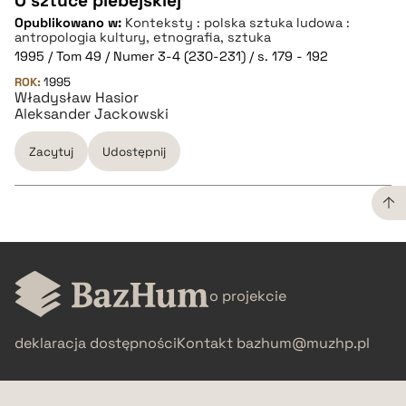
O sztuce plebejskiej
Opublikowano w:
Konteksty : polska sztuka ludowa :
CZYSTY TEKST
antropologia kultury, etnografia, sztuka
1995 / Tom 49 / Numer 3-4 (230-231) / s. 179 - 192
ROK:
1995
pobierz cytat
Władysław Hasior
Aleksander Jackowski
BIBTEX
Zacytuj
Udostępnij
pobierz cytat
CZYSTY TEKST
o projekcie
pobierz cytat
deklaracja dostępności
Kontakt
bazhum@muzhp.pl
BIBTEX
pobierz cytat