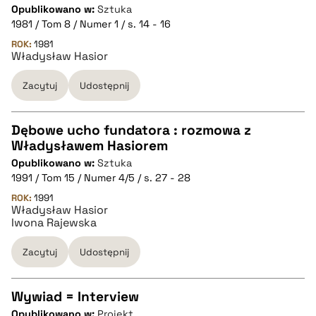
Opublikowano w:
Sztuka
CZYSTY TEKST
1981 / Tom 8 / Numer 1 / s. 14 - 16
ROK:
1981
Władysław Hasior
pobierz cytat
Zacytuj
Udostępnij
BIBTEX
Dębowe ucho fundatora : rozmowa z
pobierz cytat
Władysławem Hasiorem
CZYSTY TEKST
Opublikowano w:
Sztuka
1991 / Tom 15 / Numer 4/5 / s. 27 - 28
pobierz cytat
ROK:
1991
Władysław Hasior
Iwona Rajewska
BIBTEX
Zacytuj
Udostępnij
pobierz cytat
Wywiad = Interview
Opublikowano w:
Projekt