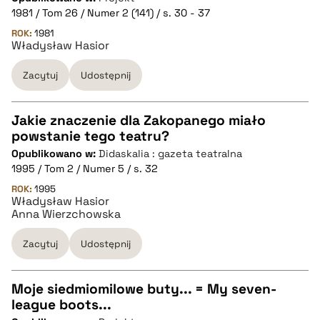
CZYSTY TEKST
1981 / Tom 26 / Numer 2 (141) / s. 30 - 37
ROK:
1981
Władysław Hasior
pobierz cytat
Zacytuj
Udostępnij
BIBTEX
Jakie znaczenie dla Zakopanego miało
pobierz cytat
powstanie tego teatru?
CZYSTY TEKST
Opublikowano w:
Didaskalia : gazeta teatralna
1995 / Tom 2 / Numer 5 / s. 32
pobierz cytat
ROK:
1995
Władysław Hasior
Anna Wierzchowska
BIBTEX
Zacytuj
Udostępnij
pobierz cytat
Moje siedmiomilowe buty... = My seven-
league boots...
CZYSTY TEKST