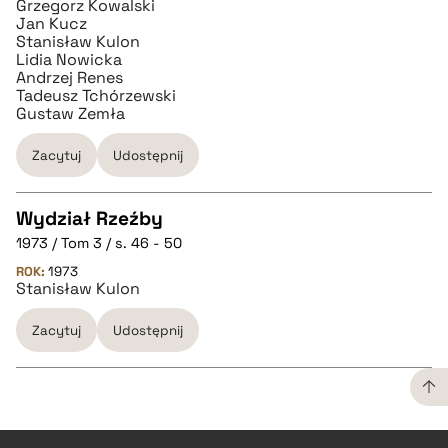
Grzegorz Kowalski
Jan Kucz
Stanisław Kulon
Lidia Nowicka
Andrzej Renes
Tadeusz Tchórzewski
Gustaw Zemła
Zacytuj
Udostępnij
Wydział Rzeźby
1973 / Tom 3 / s. 46 - 50
CZYSTY TEKST
ROK:
1973
Stanisław Kulon
pobierz cytat
Zacytuj
Udostępnij
BIBTEX
CZYSTY TEKST
pobierz cytat