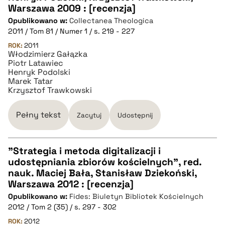
Warszawa 2009 : [recenzja]
Opublikowano w:
Collectanea Theologica
pobierz cytat
2011 / Tom 81 / Numer 1 / s. 219 - 227
ROK:
2011
Włodzimierz Gałązka
BIBTEX
Piotr Latawiec
Henryk Podolski
Marek Tatar
pobierz cytat
Krzysztof Trawkowski
Pełny tekst
Zacytuj
Udostępnij
"Strategia i metoda digitalizacji i
udostępniania zbiorów kościelnych", red.
CZYSTY TEKST
nauk. Maciej Bała, Stanisław Dziekoński,
Warszawa 2012 : [recenzja]
Opublikowano w:
Fides: Biuletyn Bibliotek Kościelnych
pobierz cytat
2012 / Tom 2 (35) / s. 297 - 302
ROK:
2012