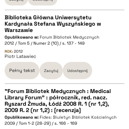
Biblioteka Główna Uniwersytetu
Kardynała Stefana Wyszyńskiego w
CZYSTY TEKST
Warszawie
Opublikowano w:
Forum Bibliotek Medycznych
2012 / Tom 5 / Numer 2 (10) / s. 137 - 149
pobierz cytat
ROK:
2012
Piotr Latawiec
BIBTEX
Pełny tekst
Zacytuj
Udostępnij
pobierz cytat
"Forum Bibliotek Medycznych : Medical
Library Forum" : półrocznik, red. nacz.
CZYSTY TEKST
Ryszard Żmuda, Łódź 2008 R. 1 (nr 1,2),
2009 R. 2 (nr 1,2) : [recenzja]
Opublikowano w:
Fides: Biuletyn Bibliotek Kościelnych
pobierz cytat
2009 / Tom 1-2 (28-29) / s. 166 - 169