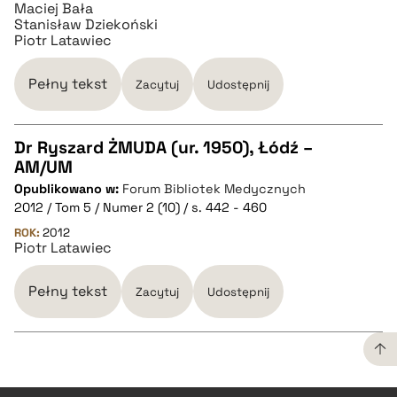
Maciej Bała
BIBTEX
Stanisław Dziekoński
Piotr Latawiec
pobierz cytat
Pełny tekst
Zacytuj
Udostępnij
Dr Ryszard ŻMUDA (ur. 1950), Łódź –
AM/UM
CZYSTY TEKST
Opublikowano w:
Forum Bibliotek Medycznych
2012 / Tom 5 / Numer 2 (10) / s. 442 - 460
pobierz cytat
ROK:
2012
Piotr Latawiec
BIBTEX
Pełny tekst
Zacytuj
Udostępnij
pobierz cytat
CZYSTY TEKST