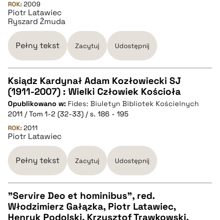
ROK:
2009
Piotr Latawiec
BIBTEX
Ryszard Żmuda
pobierz cytat
Pełny tekst
Zacytuj
Udostępnij
Ksiądz Kardynał Adam Kozłowiecki SJ
(1911-2007) : Wielki Człowiek Kościoła
CZYSTY TEKST
Opublikowano w:
Fides: Biuletyn Bibliotek Kościelnych
2011 / Tom 1-2 (32-33) / s. 186 - 195
pobierz cytat
ROK:
2011
Piotr Latawiec
BIBTEX
Pełny tekst
Zacytuj
Udostępnij
pobierz cytat
"Servire Deo et hominibus", red.
Włodzimierz Gałązka, Piotr Latawiec,
CZYSTY TEKST
Henryk Podolski, Krzysztof Trawkowski,