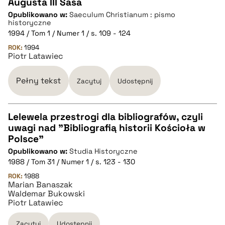
pobierz cytat
Augusta III Sasa
CZYSTY TEKST
Opublikowano w:
Saeculum Christianum : pismo
historyczne
1994 / Tom 1 / Numer 1 / s. 109 - 124
pobierz cytat
ROK:
1994
Piotr Latawiec
BIBTEX
Pełny tekst
Zacytuj
Udostępnij
pobierz cytat
Lelewela przestrogi dla bibliografów, czyli
uwagi nad "Bibliografią historii Kościoła w
CZYSTY TEKST
Polsce"
Opublikowano w:
Studia Historyczne
1988 / Tom 31 / Numer 1 / s. 123 - 130
pobierz cytat
ROK:
1988
Marian Banaszak
Waldemar Bukowski
BIBTEX
Piotr Latawiec
Zacytuj
Udostępnij
pobierz cytat