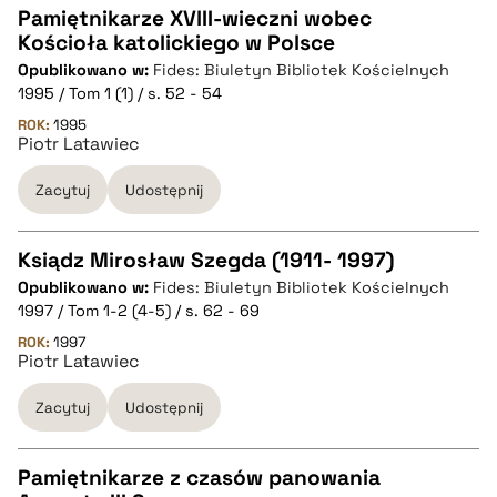
Pamiętnikarze XVlII-wieczni wobec
Kościoła katolickiego w Polsce
CZYSTY TEKST
Opublikowano w:
Fides: Biuletyn Bibliotek Kościelnych
1995 / Tom 1 (1) / s. 52 - 54
pobierz cytat
ROK:
1995
Piotr Latawiec
Zacytuj
Udostępnij
BIBTEX
pobierz cytat
Ksiądz Mirosław Szegda (1911- 1997)
Opublikowano w:
Fides: Biuletyn Bibliotek Kościelnych
CZYSTY TEKST
1997 / Tom 1-2 (4-5) / s. 62 - 69
ROK:
1997
Piotr Latawiec
pobierz cytat
Zacytuj
Udostępnij
BIBTEX
Pamiętnikarze z czasów panowania