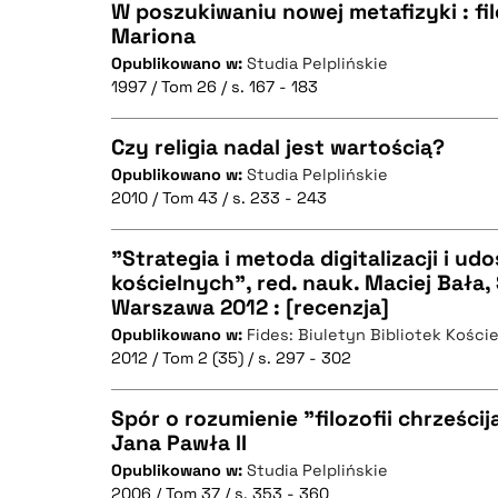
W poszukiwaniu nowej metafizyki : fil
Mariona
BIBTEX
Opublikowano w:
Studia Pelplińskie
CZYSTY TEKST
1997 / Tom 26 / s. 167 - 183
Czy religia nadal jest wartością?
Opublikowano w:
Studia Pelplińskie
BIBTEX
2010 / Tom 43 / s. 233 - 243
CZYSTY TEKST
"Strategia i metoda digitalizacji i ud
kościelnych", red. nauk. Maciej Bała,
Warszawa 2012 : [recenzja]
CZYSTY TEKST
BIBTEX
Opublikowano w:
Fides: Biuletyn Bibliotek Kości
2012 / Tom 2 (35) / s. 297 - 302
Spór o rozumienie "filozofii chrześcij
BIBTEX
Jana Pawła II
Opublikowano w:
Studia Pelplińskie
CZYSTY TEKST
2006 / Tom 37 / s. 353 - 360