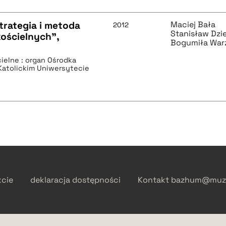
trategia i metoda
Maciej Bała
2012
Stanisław Dzi
kościelnych",
Bogumiła Wa
cielne : organ Ośrodka
Katolickim Uniwersytecie
kcie
deklaracja dostępności
Kontakt
bazhum@muzh