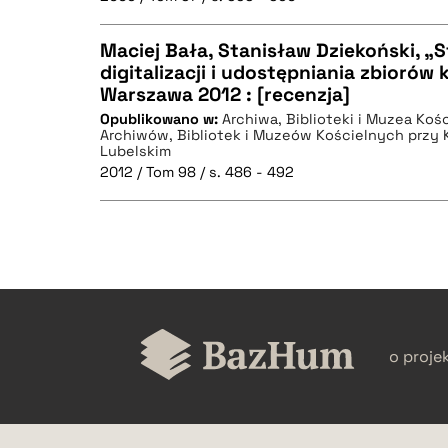
Maciej Bała, Stanisław Dziekoński, „S
digitalizacji i udostępniania zbiorów 
BIBTEX
Warszawa 2012 : [recenzja]
CZYSTY TEKST
Opublikowano w:
Archiwa, Biblioteki i Muzea Koś
Archiwów, Bibliotek i Muzeów Kościelnych przy 
Lubelskim
2012 / Tom 98 / s. 486 - 492
BIBTEX
CZYSTY TEKST
o proje
BIBTEX