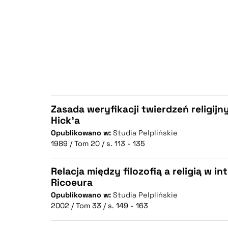
BIBTEX
Zasada weryfikacji twierdzeń religij
Hick'a
Opublikowano w:
Studia Pelplińskie
CZYSTY TEKST
1989 / Tom 20 / s. 113 - 135
Relacja między filozofią a religią w in
Ricoeura
BIBTEX
Opublikowano w:
Studia Pelplińskie
CZYSTY TEKST
2002 / Tom 33 / s. 149 - 163