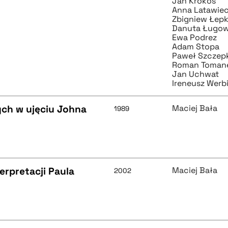
Jan Krokos
Anna Latawie
Zbigniew Łep
Danuta Ługo
Ewa Podrez
Adam Stopa
Paweł Szczep
Roman Toman
Jan Uchwat
Ireneusz Werb
nych w ujęciu Johna
Maciej Bała
1989
terpretacji Paula
Maciej Bała
2002