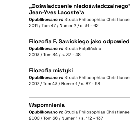
„Doświadczenie niedoświadczalnego” w 
Jean-Yves Lacoste’a
Opublikowano w:
Studia Philosophiae Christianae
CZYSTY TEKST
2011 / Tom 47 / Numer 2 / s. 31 - 62
Filozofia F. Sawickiego jako odpowiedź
Opublikowano w:
Studia Pelplińskie
BIBTEX
2003 / Tom 34 / s. 37 - 48
CZYSTY TEKST
Filozofia mistyki
Opublikowano w:
Studia Philosophiae Christianae
2007 / Tom 43 / Numer 1 / s. 87 - 98
CZYSTY TEKST
BIBTEX
Wspomnienia
Opublikowano w:
Studia Philosophiae Christianae
BIBTEX
2000 / Tom 36 / Numer 1 / s. 112 - 137
CZYSTY TEKST