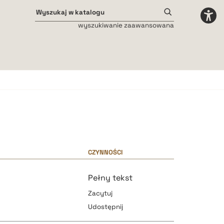
wyszukiwanie zaawansowana
Odstępy międzyliterowe
małe
średnie
duże
CZYNNOŚCI
Pełny tekst
Zacytuj
Udostępnij