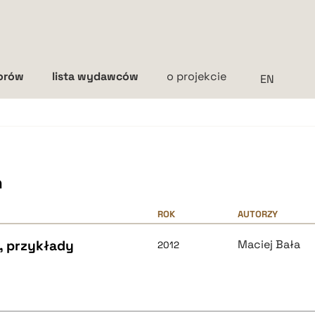
torów
lista wydawców
o projekcie
Interlinia
mała
średnia
duża
h
ROK
AUTORZY
, przykłady
Maciej Bała
2012