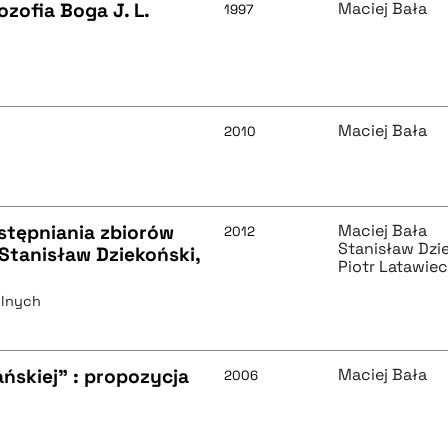
ozofia Boga J. L.
Maciej Bała
1997
Maciej Bała
2010
ostępniania zbiorów
Maciej Bała
2012
Stanisław Dzi
 Stanisław Dziekoński,
Piotr Latawie
elnych
ańskiej" : propozycja
Maciej Bała
2006