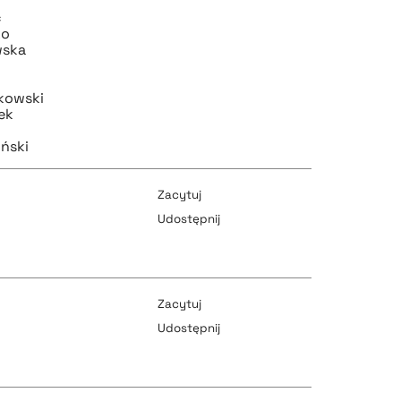
pobierz cytat
c
ko
wska
kowski
pobierz cytat
ek
iński
Zacytuj
Udostępnij
pobierz cytat
Zacytuj
Udostępnij
pobierz cytat
pobierz cytat