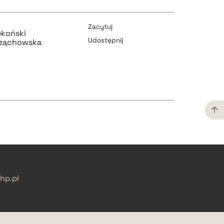
pobierz cytat
Zacytuj
ekoński
Udostępnij
rząchowska
pobierz cytat
pobierz cytat
pobierz cytat
pobierz cytat
p.pl
pobierz cytat