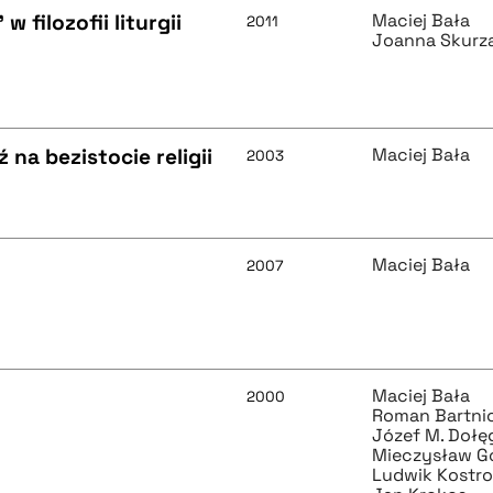
filozofii liturgii
Maciej Bała
2011
Joanna Skurz
 na bezistocie religii
Maciej Bała
2003
Maciej Bała
2007
Maciej Bała
2000
Roman Bartni
Józef M. Dołę
Mieczysław G
Ludwik Kostr