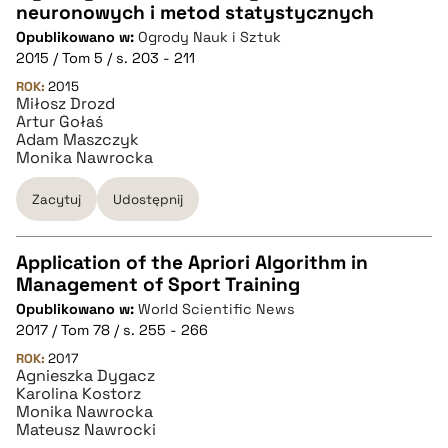
CZYSTY TEKST
neuronowych i metod statystycznych
Opublikowano w:
Ogrody Nauk i Sztuk
2015 / Tom 5 / s. 203 - 211
pobierz cytat
ROK:
2015
Miłosz Drozd
Artur Gołaś
BIBTEX
Adam Maszczyk
Monika Nawrocka
pobierz cytat
Zacytuj
Udostępnij
Application of the Apriori Algorithm in
Management of Sport Training
CZYSTY TEKST
Opublikowano w:
World Scientific News
2017 / Tom 78 / s. 255 - 266
pobierz cytat
ROK:
2017
Agnieszka Dygacz
Karolina Kostorz
Monika Nawrocka
BIBTEX
Mateusz Nawrocki