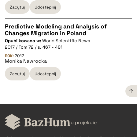
Zacytuj
Udostępnij
pobierz cytat
Predictive Modeling and Analysis of
Changes Migration in Poland
CZYSTY TEKST
Opublikowano w:
World Scientific News
2017 / Tom 72 / s. 467 - 481
pobierz cytat
ROK:
2017
Monika Nawrocka
Zacytuj
Udostępnij
BIBTEX
pobierz cytat
CZYSTY TEKST
o projekcie
pobierz cytat