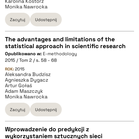
Karolina Kostorz
Monika Nawrocka
Zacytuj
Udostępnij
The advantages and limitations of the
statistical approach in scientific research
CZYSTY TEKST
Opublikowano w:
E-methodology
2015 / Tom 2 / s. 58 - 68
pobierz cytat
ROK:
2015
Aleksandra Budzisz
Agnieszka Dygacz
Artur Gołaś
BIBTEX
Adam Maszczyk
Monika Nawrocka
pobierz cytat
Zacytuj
Udostępnij
Wprowadzenie do predykcji z
wykorzystaniem sztucznych sieci