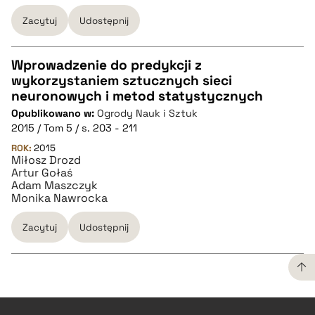
Zacytuj
Udostępnij
Wprowadzenie do predykcji z
wykorzystaniem sztucznych sieci
CZYSTY TEKST
neuronowych i metod statystycznych
Opublikowano w:
Ogrody Nauk i Sztuk
2015 / Tom 5 / s. 203 - 211
pobierz cytat
ROK:
2015
Miłosz Drozd
Artur Gołaś
BIBTEX
Adam Maszczyk
Monika Nawrocka
pobierz cytat
Zacytuj
Udostępnij
CZYSTY TEKST