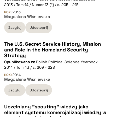
2013 / Tom 14 / Numer 13 (1) / s. 205 - 215
pobierz cytat
ROK:
2013
Magdalena Wiśniewska
BIBTEX
Zacytuj
Udostępnij
pobierz cytat
The U.S. Secret Service History, Mission
and Role in the Homeland Security
CZYSTY TEKST
Strategy
Opublikowano w:
Polish Political Science Yearbook
2014 / Tom 43 / s. 209 - 228
pobierz cytat
ROK:
2014
Magdalena Wiśniewska
BIBTEX
Zacytuj
Udostępnij
pobierz cytat
Uczelniany "scouting" wiedzy jako
element systemu komercjalizacji wiedzy w