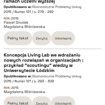
CZYSTY TEKST
ramach uczelni wyższej
Opublikowano w:
Ekonomiczne Problemy Usług
2015 / Numer 121 / s. 279 - 292
pobierz cytat
ROK:
2015
Paweł Głodek
Magdalena Wiśniewska
BIBTEX
Pełny tekst
Zacytuj
Udostępnij
pobierz cytat
Koncepcja Living Lab we wdrażaniu
nowych rozwiązań w organizacjach :
CZYSTY TEKST
przykład "scoutingu" wiedzy w
Uniwersytecie Łódzkim
Opublikowano w:
Ekonomiczne Problemy Usług
pobierz cytat
2015 / Numer 121 / s. 293 - 309
ROK:
2015
Magdalena Wiśniewska
BIBTEX
Pełny tekst
Zacytuj
Udostępnij