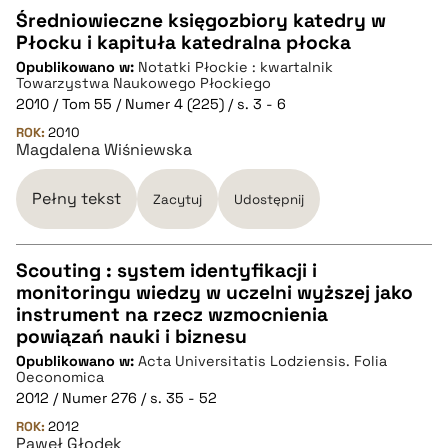
Średniowieczne księgozbiory katedry w
Płocku i kapituła katedralna płocka
CZYSTY TEKST
Opublikowano w:
Notatki Płockie : kwartalnik
Towarzystwa Naukowego Płockiego
2010 / Tom 55 / Numer 4 (225) / s. 3 - 6
pobierz cytat
ROK:
2010
Magdalena Wiśniewska
BIBTEX
Pełny tekst
Zacytuj
Udostępnij
pobierz cytat
Scouting : system identyfikacji i
monitoringu wiedzy w uczelni wyższej jako
CZYSTY TEKST
instrument na rzecz wzmocnienia
powiązań nauki i biznesu
Opublikowano w:
Acta Universitatis Lodziensis. Folia
pobierz cytat
Oeconomica
2012 / Numer 276 / s. 35 - 52
ROK:
BIBTEX
2012
Paweł Głodek