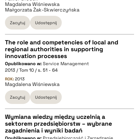
Magdalena Wiśniewska
Małgorzata Żak-Skwierczyńska
pobierz cytat
Zacytuj
Udostępnij
The role and competencies of local and
regional authorities in supporting
CZYSTY TEKST
innovation processes
Opublikowano w:
Service Management
2013 / Tom 10 / s. 51 - 64
pobierz cytat
ROK:
2013
Magdalena Wiśniewska
BIBTEX
Zacytuj
Udostępnij
pobierz cytat
Wymiana wiedzy między uczelnią a
sektorem przedsiębiorstw – wybrane
CZYSTY TEKST
zagadnienia i wyniki badań
Opublikowano w:
Przedsiębiorczość i Zarządzanie