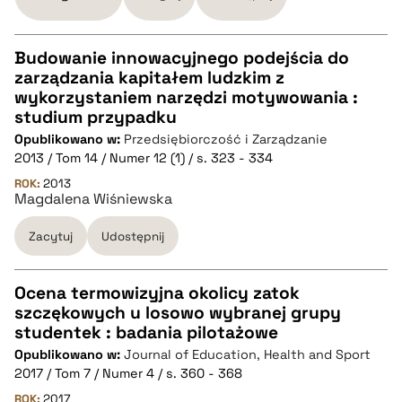
pobierz cytat
Budowanie innowacyjnego podejścia do
zarządzania kapitałem ludzkim z
CZYSTY TEKST
wykorzystaniem narzędzi motywowania :
studium przypadku
Opublikowano w:
Przedsiębiorczość i Zarządzanie
pobierz cytat
2013 / Tom 14 / Numer 12 (1) / s. 323 - 334
ROK:
2013
Magdalena Wiśniewska
BIBTEX
Zacytuj
Udostępnij
pobierz cytat
Ocena termowizyjna okolicy zatok
szczękowych u losowo wybranej grupy
CZYSTY TEKST
studentek : badania pilotażowe
Opublikowano w:
Journal of Education, Health and Sport
2017 / Tom 7 / Numer 4 / s. 360 - 368
pobierz cytat
ROK:
2017