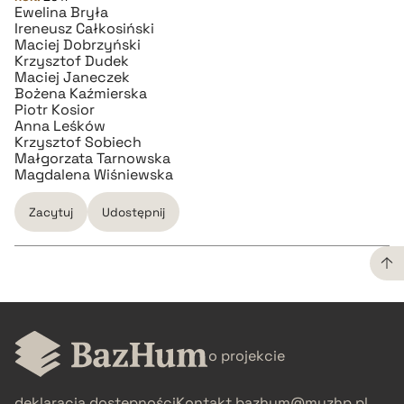
Ewelina Bryła
Ireneusz Całkosiński
BIBTEX
Maciej Dobrzyński
Krzysztof Dudek
Maciej Janeczek
pobierz cytat
Bożena Kaźmierska
Piotr Kosior
Anna Leśków
Krzysztof Sobiech
Małgorzata Tarnowska
Magdalena Wiśniewska
Zacytuj
Udostępnij
CZYSTY TEKST
o projekcie
pobierz cytat
deklaracja dostępności
Kontakt
bazhum@muzhp.pl