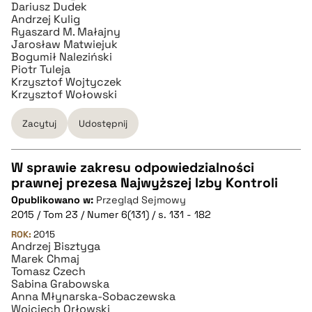
Dariusz Dudek
Andrzej Kulig
Ryaszard M. Małajny
Jarosław Matwiejuk
Bogumił Naleziński
Piotr Tuleja
Krzysztof Wojtyczek
Krzysztof Wołowski
Zacytuj
Udostępnij
W sprawie zakresu odpowiedzialności
prawnej prezesa Najwyższej Izby Kontroli
CZYSTY TEKST
Opublikowano w:
Przegląd Sejmowy
2015 / Tom 23 / Numer 6(131) / s. 131 - 182
pobierz cytat
ROK:
2015
Andrzej Bisztyga
Marek Chmaj
Tomasz Czech
BIBTEX
Sabina Grabowska
Anna Młynarska-Sobaczewska
Wojciech Orłowski