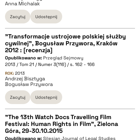
Anna Michalak
pobierz cytat
Zacytuj
Udostępnij
"Transformacje ustrojowe polskiej służby
cywilnej", Bogusław Przywora, Kraków
CZYSTY TEKST
2012 : [recenzja]
Opublikowano w:
Przegląd Sejmowy
2013 / Tom 21 / Numer 3(116) / s. 162 - 166
pobierz cytat
ROK:
2013
Andrzej Bisztyga
Bogusław Przywora
BIBTEX
Zacytuj
Udostępnij
pobierz cytat
"The 13th Watch Docs Travelling Film
Festival: Human Rights in Film", Zielona
CZYSTY TEKST
Góra, 29-30.10.2015
Opublikowano w:
Silesian Journal of Legal Studies