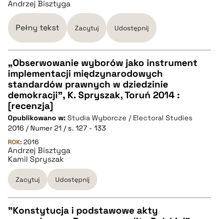
Andrzej Bisztyga
Pełny tekst
BIBTEX
Zacytuj
Udostępnij
pobierz cytat
„Obserwowanie wyborów jako instrument
implementacji międzynarodowych
CZYSTY TEKST
standardów prawnych w dziedzinie
demokracji”, K. Spryszak, Toruń 2014 :
[recenzja]
pobierz cytat
Opublikowano w:
Studia Wyborcze / Electoral Studies
2016 / Numer 21 / s. 127 - 133
BIBTEX
ROK:
2016
Andrzej Bisztyga
Kamil Spryszak
pobierz cytat
Zacytuj
Udostępnij
"Konstytucja i podstawowe akty