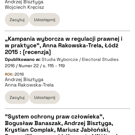
Andrzej Bisztyga
Wojciech Kręcisz
BIBTEX
Zacytuj
Udostępnij
pobierz cytat
„Kampania wyborcza w regulacji prawnej i
w praktyce”, Anna Rakowska-Trela, Łódź
CZYSTY TEKST
2015 : [recenzja]
Opublikowano w:
Studia Wyborcze / Electoral Studies
2016 / Numer 22 / s. 115 - 119
pobierz cytat
ROK:
2016
Andrzej Bisztyga
Anna Rakowska-Trela
BIBTEX
Zacytuj
Udostępnij
pobierz cytat
"System ochrony praw człowieka",
Bogusław Banaszak, Andrzej Bisztyga,
CZYSTY TEKST
Krystian Complak, Mariusz Jabłoński,