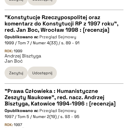
"Konstytucje Rzeczypospolitej oraz
komentarz do Konstytucji RP z 1997 roku",
CZYSTY TEKST
red. Jan Boc, Wrocław 1998 : [recenzja]
Opublikowano w:
Przegląd Sejmowy
1999 / Tom 7 / Numer 4(33) / s. 89 - 91
pobierz cytat
ROK:
1999
Andrzej Bisztyga
Jan Boć
BIBTEX
Zacytuj
Udostępnij
pobierz cytat
"Prawa Człowieka : Humanistyczne
Zeszyty Naukowe", red. nacz. Andrzej
CZYSTY TEKST
Bisztyga, Katowice 1994-1996 : [recenzja]
Opublikowano w:
Przegląd Sejmowy
1997 / Tom 5 / Numer 2(19) / s. 93 - 95
pobierz cytat
ROK:
1997