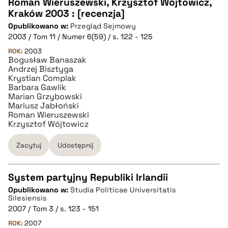
Roman Wieruszewski, Krzysztof Wójtowicz,
Kraków 2003 : [recenzja]
pobierz cytat
Opublikowano w:
Przegląd Sejmowy
2003 / Tom 11 / Numer 6(59) / s. 122 - 125
BIBTEX
ROK:
2003
Bogusław Banaszak
Andrzej Bisztyga
Krystian Complak
pobierz cytat
Barbara Gawlik
Marian Grzybowski
Mariusz Jabłoński
Roman Wieruszewski
Krzysztof Wójtowicz
Zacytuj
Udostępnij
System partyjny Republiki Irlandii
Opublikowano w:
Studia Politicae Universitatis
CZYSTY TEKST
Silesiensis
2007 / Tom 3 / s. 123 - 151
ROK:
2007
pobierz cytat