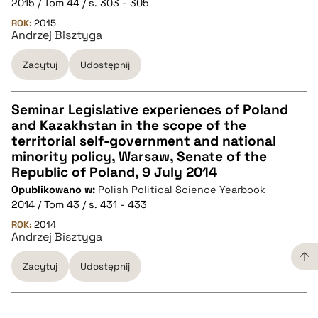
2015 / Tom 44 / s. 303 - 305
pobierz cytat
ROK:
2015
Andrzej Bisztyga
Zacytuj
Udostępnij
BIBTEX
pobierz cytat
Seminar Legislative experiences of Poland
and Kazakhstan in the scope of the
CZYSTY TEKST
territorial self-government and national
minority policy, Warsaw, Senate of the
Republic of Poland, 9 July 2014
pobierz cytat
Opublikowano w:
Polish Political Science Yearbook
2014 / Tom 43 / s. 431 - 433
BIBTEX
ROK:
2014
Andrzej Bisztyga
pobierz cytat
Zacytuj
Udostępnij