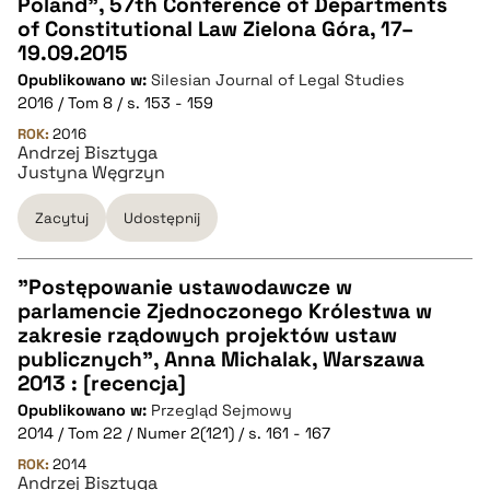
Poland", 57th Conference of Departments
CZYSTY TEKST
of Constitutional Law Zielona Góra, 17–
19.09.2015
Opublikowano w:
Silesian Journal of Legal Studies
pobierz cytat
2016 / Tom 8 / s. 153 - 159
ROK:
2016
Andrzej Bisztyga
BIBTEX
Justyna Węgrzyn
pobierz cytat
Zacytuj
Udostępnij
"Postępowanie ustawodawcze w
parlamencie Zjednoczonego Królestwa w
CZYSTY TEKST
zakresie rządowych projektów ustaw
publicznych", Anna Michalak, Warszawa
2013 : [recencja]
pobierz cytat
Opublikowano w:
Przegląd Sejmowy
2014 / Tom 22 / Numer 2(121) / s. 161 - 167
BIBTEX
ROK:
2014
Andrzej Bisztyga