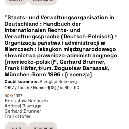
"Staats- und Verwaltungsorganisation in
Deutschland : Handbuch der
CZYSTY TEKST
internationalen Rechts- und
Verwaltungssprache (Deutsch-Polnisch) =
Organizacja państwa i administracji w
pobierz cytat
Niemczech : leksykon międzynarodowego
słownictwa prawniczo-administracyjnego
(niemiecko-polski)", Gerhard Brunner,
BIBTEX
Frank Höfer, tłum. Bogusław Banaszak,
München-Bonn 1996 : [recenzja]
pobierz cytat
Opublikowano w:
Przegląd Sejmowy
1997 / Tom 5 / Numer 1(18) / s. 89 - 90
ROK:
1997
Bogusław Banaszak
Andrzej Bisztyga
Gerhard Brunner
Frank Höfer
Zacytuj
Udostępnij