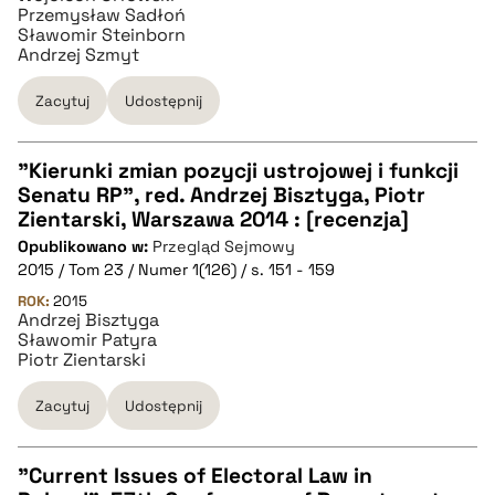
pobierz cytat
Przemysław Sadłoń
Sławomir Steinborn
Andrzej Szmyt
Zacytuj
Udostępnij
"Kierunki zmian pozycji ustrojowej i funkcji
Senatu RP", red. Andrzej Bisztyga, Piotr
CZYSTY TEKST
Zientarski, Warszawa 2014 : [recenzja]
Opublikowano w:
Przegląd Sejmowy
2015 / Tom 23 / Numer 1(126) / s. 151 - 159
pobierz cytat
ROK:
2015
Andrzej Bisztyga
Sławomir Patyra
BIBTEX
Piotr Zientarski
Zacytuj
Udostępnij
pobierz cytat
"Current Issues of Electoral Law in