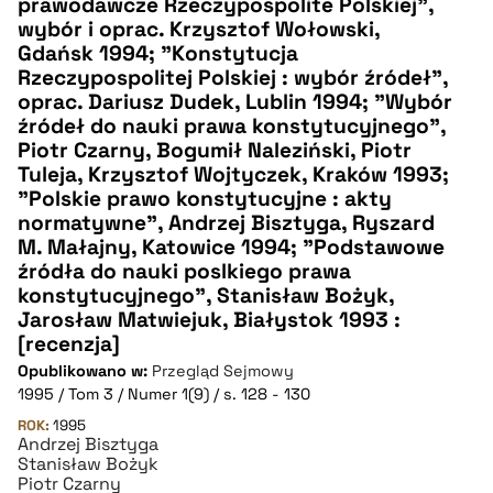
prawodawcze Rzeczypospolite Polskiej",
CZYSTY TEKST
wybór i oprac. Krzysztof Wołowski,
Gdańsk 1994; "Konstytucja
Rzeczypospolitej Polskiej : wybór źródeł",
pobierz cytat
oprac. Dariusz Dudek, Lublin 1994; "Wybór
źródeł do nauki prawa konstytucyjnego",
Piotr Czarny, Bogumił Naleziński, Piotr
BIBTEX
Tuleja, Krzysztof Wojtyczek, Kraków 1993;
"Polskie prawo konstytucyjne : akty
pobierz cytat
normatywne", Andrzej Bisztyga, Ryszard
M. Małajny, Katowice 1994; "Podstawowe
źródła do nauki poslkiego prawa
konstytucyjnego", Stanisław Bożyk,
Jarosław Matwiejuk, Białystok 1993 :
[recenzja]
Opublikowano w:
Przegląd Sejmowy
1995 / Tom 3 / Numer 1(9) / s. 128 - 130
ROK:
1995
Andrzej Bisztyga
Stanisław Bożyk
Piotr Czarny