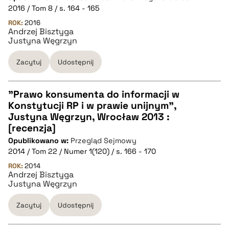
2016 / Tom 8 / s. 164 - 165
pobierz cytat
ROK:
2016
Andrzej Bisztyga
Justyna Węgrzyn
BIBTEX
Zacytuj
Udostępnij
pobierz cytat
"Prawo konsumenta do informacji w
Konstytucji RP i w prawie unijnym",
CZYSTY TEKST
Justyna Węgrzyn, Wrocław 2013 :
[recenzja]
Opublikowano w:
Przegląd Sejmowy
pobierz cytat
2014 / Tom 22 / Numer 1(120) / s. 166 - 170
ROK:
2014
Andrzej Bisztyga
BIBTEX
Justyna Węgrzyn
pobierz cytat
Zacytuj
Udostępnij