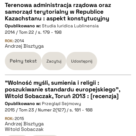
Terenowa administracja rządowa oraz
samorząd terytorialny w Republice
CZYSTY TEKST
Kazachstanu : aspekt konstytucyjny
Opublikowano w:
Studia Iuridica Lublinensia
2014 / Tom 22 / s. 179 - 198
pobierz cytat
ROK:
2014
Andrzej Bisztyga
BIBTEX
Pełny tekst
Zacytuj
Udostępnij
pobierz cytat
"Wolność myśli, sumienia i religii :
poszukiwanie standardu europejskiego",
CZYSTY TEKST
Witold Sobaczak, Toruń 2013 : [recenzja]
Opublikowano w:
Przegląd Sejmowy
2015 / Tom 23 / Numer 2(127) / s. 181 - 188
pobierz cytat
ROK:
2015
Andrzej Bisztyga
Witold Sobaczak
BIBTEX