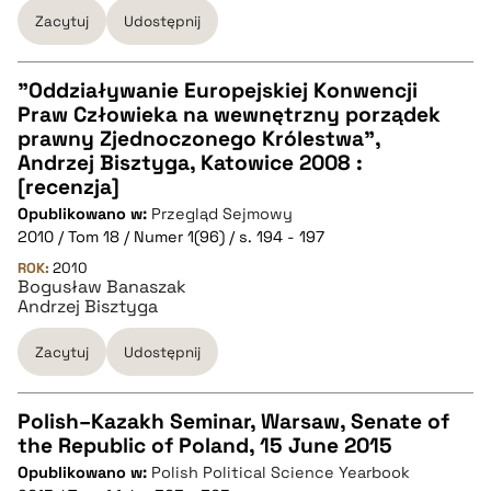
Zacytuj
Udostępnij
pobierz cytat
"Oddziaływanie Europejskiej Konwencji
Praw Człowieka na wewnętrzny porządek
CZYSTY TEKST
prawny Zjednoczonego Królestwa",
Andrzej Bisztyga, Katowice 2008 :
[recenzja]
pobierz cytat
Opublikowano w:
Przegląd Sejmowy
2010 / Tom 18 / Numer 1(96) / s. 194 - 197
BIBTEX
ROK:
2010
Bogusław Banaszak
Andrzej Bisztyga
pobierz cytat
Zacytuj
Udostępnij
Polish–Kazakh Seminar, Warsaw, Senate of
the Republic of Poland, 15 June 2015
CZYSTY TEKST
Opublikowano w:
Polish Political Science Yearbook