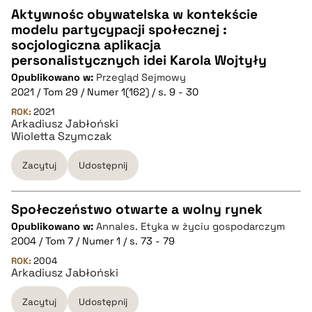
Aktywnośc obywatelska w kontekście
modelu partycypacji społecznej :
CZYSTY TEKST
socjologiczna aplikacja
personalistycznych idei Karola Wojtyły
Opublikowano w:
Przegląd Sejmowy
pobierz cytat
2021 / Tom 29 / Numer 1(162) / s. 9 - 30
ROK:
2021
Arkadiusz Jabłoński
BIBTEX
Wioletta Szymczak
pobierz cytat
Zacytuj
Udostępnij
Społeczeństwo otwarte a wolny rynek
Opublikowano w:
Annales. Etyka w życiu gospodarczym
CZYSTY TEKST
2004 / Tom 7 / Numer 1 / s. 73 - 79
ROK:
2004
Arkadiusz Jabłoński
pobierz cytat
Zacytuj
Udostępnij