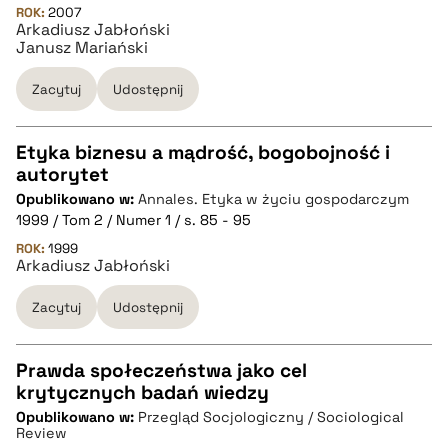
ROK:
2007
Arkadiusz Jabłoński
BIBTEX
Janusz Mariański
pobierz cytat
Zacytuj
Udostępnij
Etyka biznesu a mądrość, bogobojność i
autorytet
CZYSTY TEKST
Opublikowano w:
Annales. Etyka w życiu gospodarczym
1999 / Tom 2 / Numer 1 / s. 85 - 95
pobierz cytat
ROK:
1999
Arkadiusz Jabłoński
Zacytuj
Udostępnij
BIBTEX
pobierz cytat
Prawda społeczeństwa jako cel
krytycznych badań wiedzy
CZYSTY TEKST
Opublikowano w:
Przegląd Socjologiczny / Sociological
Review