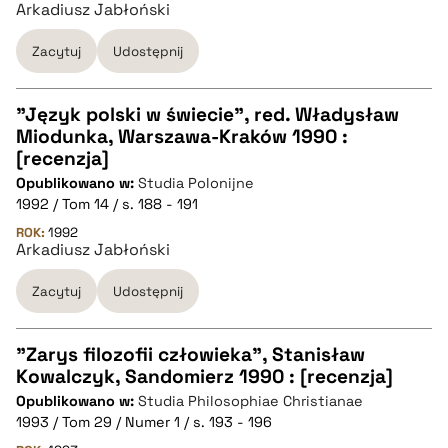
Arkadiusz Jabłoński
pobierz cytat
Zacytuj
Udostępnij
BIBTEX
"Język polski w świecie", red. Władysław
pobierz cytat
Miodunka, Warszawa-Kraków 1990 :
CZYSTY TEKST
[recenzja]
Opublikowano w:
Studia Polonijne
1992 / Tom 14 / s. 188 - 191
pobierz cytat
ROK:
1992
Arkadiusz Jabłoński
BIBTEX
Zacytuj
Udostępnij
pobierz cytat
"Zarys filozofii człowieka", Stanisław
Kowalczyk, Sandomierz 1990 : [recenzja]
CZYSTY TEKST
Opublikowano w:
Studia Philosophiae Christianae
1993 / Tom 29 / Numer 1 / s. 193 - 196