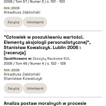
2008 / Tom 57 / Numer 3 / s. 101 - 120
pobierz cytat
ROK:
2008
Arkadiusz Jabłoński
BIBTEX
Zacytuj
Udostępnij
pobierz cytat
"Człowiek w poszukiwaniu wartości.
Elementy aksjologii personalistycznej",
CZYSTY TEKST
Stanisław Kowalczyk. Lublin 2006 :
[recenzja]
Opublikowano w:
Zeszyty Naukowe KUL
pobierz cytat
2006 / Tom 49 / Numer 4 / s. 122 - 128
ROK:
2006
Arkadiusz Jabłoński
BIBTEX
Stanisław Kowalczyk
pobierz cytat
Zacytuj
Udostępnij
Analiza postaw moralnych w procesie