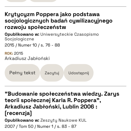
BIBTEX
Krytycyzm Poppera jako podstawa
pobierz cytat
socjologicznych badań cywilizacyjnego
CZYSTY TEKST
rozwoju społeczeństw
Opublikowano w:
Uniwersyteckie Czasopismo
Socjologiczne
pobierz cytat
2015 / Numer 10 / s. 76 - 88
ROK:
2015
Arkadiusz Jabłoński
BIBTEX
Pełny tekst
Zacytuj
Udostępnij
pobierz cytat
"Budowanie społeczeństwa wiedzy. Zarys
teorii społecznej Karla R. Poppera",
CZYSTY TEKST
Arkadiusz Jabłoński, Lublin 2006 :
[recenzja]
Opublikowano w:
Zeszyty Naukowe KUL
pobierz cytat
2007 / Tom 50 / Numer 1 / s. 83 - 87