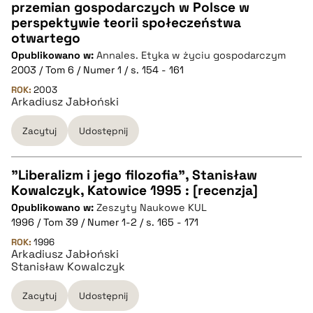
przemian gospodarczych w Polsce w
CZYSTY TEKST
perspektywie teorii społeczeństwa
otwartego
Opublikowano w:
Annales. Etyka w życiu gospodarczym
pobierz cytat
2003 / Tom 6 / Numer 1 / s. 154 - 161
ROK:
2003
Arkadiusz Jabłoński
BIBTEX
Zacytuj
Udostępnij
pobierz cytat
"Liberalizm i jego filozofia", Stanisław
Kowalczyk, Katowice 1995 : [recenzja]
CZYSTY TEKST
Opublikowano w:
Zeszyty Naukowe KUL
1996 / Tom 39 / Numer 1-2 / s. 165 - 171
pobierz cytat
ROK:
1996
Arkadiusz Jabłoński
Stanisław Kowalczyk
BIBTEX
Zacytuj
Udostępnij