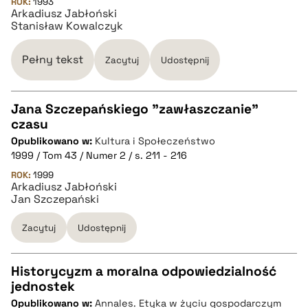
pobierz cytat
ROK:
1993
Arkadiusz Jabłoński
Stanisław Kowalczyk
BIBTEX
Pełny tekst
Zacytuj
Udostępnij
pobierz cytat
Jana Szczepańskiego "zawłaszczanie"
czasu
CZYSTY TEKST
Opublikowano w:
Kultura i Społeczeństwo
1999 / Tom 43 / Numer 2 / s. 211 - 216
pobierz cytat
ROK:
1999
Arkadiusz Jabłoński
Jan Szczepański
BIBTEX
Zacytuj
Udostępnij
pobierz cytat
Historycyzm a moralna odpowiedzialność
jednostek
CZYSTY TEKST
Opublikowano w:
Annales. Etyka w życiu gospodarczym