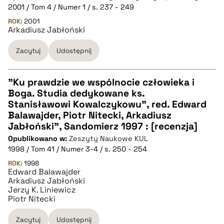
2001 / Tom 4 / Numer 1 / s. 237 - 249
pobierz cytat
ROK:
2001
Arkadiusz Jabłoński
Zacytuj
Udostępnij
BIBTEX
pobierz cytat
"Ku prawdzie we wspólnocie człowieka i
Boga. Studia dedykowane ks.
CZYSTY TEKST
Stanisławowi Kowalczykowu", red. Edward
Balawajder, Piotr Nitecki, Arkadiusz
Jabłoński", Sandomierz 1997 : [recenzja]
pobierz cytat
Opublikowano w:
Zeszyty Naukowe KUL
1998 / Tom 41 / Numer 3-4 / s. 250 - 254
BIBTEX
ROK:
1998
Edward Balawajder
Arkadiusz Jabłoński
Jerzy K. Liniewicz
pobierz cytat
Piotr Nitecki
Zacytuj
Udostępnij