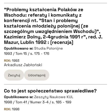
pobierz cytat
"Problemy kształcenia Polaków ze
Wschodu: referaty i komunikaty z
CZYSTY TEKST
konferencji nt. "Stan i problemy
kształcenia młodzieży polonijnej (ze
szczególnym uwzględnieniem Wschodu)",
pobierz cytat
Kazimierz Dolny, 2-4grudnia 1991 r", red. J.
Mazur, Lublin 1992 : [recenzja]
Opublikowano w:
BIBTEX
Studia Polonijne
1993 / Tom 15 / s. 175 - 176
ROK:
1993
pobierz cytat
Arkadiusz Jabłoński
Zacytuj
Udostępnij
Co to jest społeczeństwo sprawiedliwe?
Opublikowano w:
Zeszyty Naukowe KUL
CZYSTY TEKST
1998 / Tom 41 / Numer 3-4 / s. 185 - 199
ROK:
1998