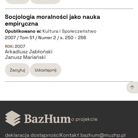
Socjologia moralności jako nauka
empiryczna
CZYSTY TEKST
Opublikowano w:
Kultura i Społeczeństwo
2007 / Tom 51 / Numer 2 / s. 250 - 256
pobierz cytat
ROK:
2007
Arkadiusz Jabłoński
Janusz Mariański
BIBTEX
Zacytuj
Udostępnij
pobierz cytat
CZYSTY TEKST
o projekcie
pobierz cytat
deklaracja dostępności
Kontakt
bazhum@muzhp.pl