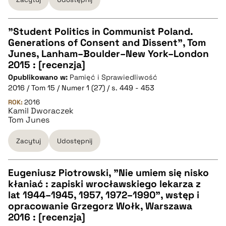
pobierz cytat
"Student Politics in Communist Poland.
Generations of Consent and Dissent", Tom
CZYSTY TEKST
Junes, Lanham–Boulder–New York–London
2015 : [recenzja]
Opublikowano w:
Pamięć i Sprawiedliwość
pobierz cytat
2016 / Tom 15 / Numer 1 (27) / s. 449 - 453
ROK:
2016
Kamil Dworaczek
BIBTEX
Tom Junes
pobierz cytat
Zacytuj
Udostępnij
Eugeniusz Piotrowski, "Nie umiem się nisko
kłaniać : zapiski wrocławskiego lekarza z
CZYSTY TEKST
lat 1944–1945, 1957, 1972–1990", wstęp i
opracowanie Grzegorz Wołk, Warszawa
2016 : [recenzja]
pobierz cytat