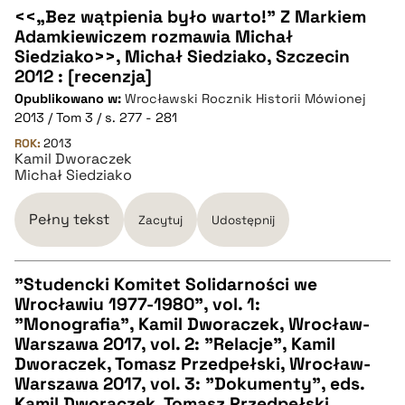
<<„Bez wątpienia było warto!” Z Markiem
pobierz cytat
Adamkiewiczem rozmawia Michał
CZYSTY TEKST
Siedziako>>, Michał Siedziako, Szczecin
2012 : [recenzja]
Opublikowano w:
Wrocławski Rocznik Historii Mówionej
pobierz cytat
2013 / Tom 3 / s. 277 - 281
ROK:
2013
Kamil Dworaczek
BIBTEX
Michał Siedziako
pobierz cytat
Pełny tekst
Zacytuj
Udostępnij
"Studencki Komitet Solidarności we
Wrocławiu 1977-1980", vol. 1:
CZYSTY TEKST
"Monografia", Kamil Dworaczek, Wrocław-
Warszawa 2017, vol. 2: "Relacje", Kamil
Dworaczek, Tomasz Przedpełski, Wrocław-
pobierz cytat
Warszawa 2017, vol. 3: "Dokumenty", eds.
Kamil Dworaczek, Tomasz Przedpełski,