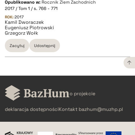
Opublikowano w:
Rocznik Ziem Zachodnich
2017 / Tom 1 / s. 766 - 771
BIBTEX
ROK:
2017
Kamil Dworaczek
Eugeniusz Piotrowski
Grzegorz Wołk
pobierz cytat
Zacytuj
Udostępnij
CZYSTY TEKST
o projekcie
pobierz cytat
deklaracja dostępności
Kontakt
bazhum@muzhp.pl
BIBTEX
pobierz cytat