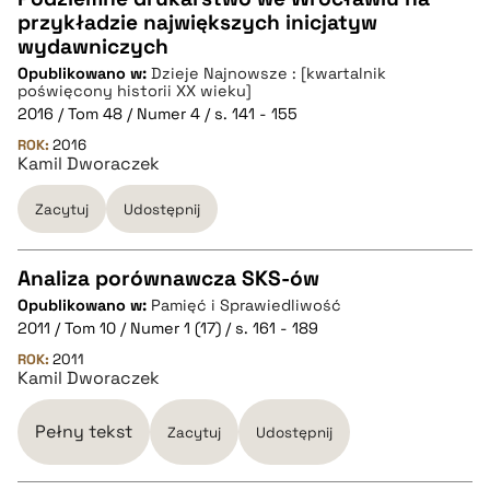
przykładzie największych inicjatyw
CZYSTY TEKST
wydawniczych
Opublikowano w:
Dzieje Najnowsze : [kwartalnik
poświęcony historii XX wieku]
pobierz cytat
2016 / Tom 48 / Numer 4 / s. 141 - 155
ROK:
2016
Kamil Dworaczek
BIBTEX
Zacytuj
Udostępnij
pobierz cytat
Analiza porównawcza SKS-ów
Opublikowano w:
Pamięć i Sprawiedliwość
CZYSTY TEKST
2011 / Tom 10 / Numer 1 (17) / s. 161 - 189
ROK:
2011
Kamil Dworaczek
pobierz cytat
Pełny tekst
Zacytuj
Udostępnij
BIBTEX