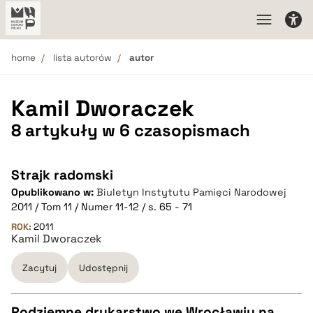
home
lista autorów
autor
Kamil Dworaczek
8 artykuły w 6 czasopismach
Strajk radomski
Opublikowano w:
Biuletyn Instytutu Pamięci Narodowej
2011 / Tom 11 / Numer 11-12 / s. 65 - 71
ROK:
2011
Kamil Dworaczek
Zacytuj
Udostępnij
Podziemne drukarstwo we Wrocławiu na