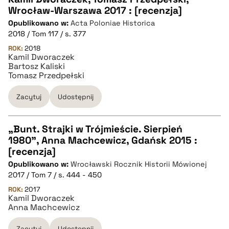
Wrocław-Warszawa 2017 : [recenzja]
BIBTEX
Opublikowano w:
Acta Poloniae Historica
2018 / Tom 117 / s. 377
pobierz cytat
ROK:
2018
Kamil Dworaczek
Bartosz Kaliski
Tomasz Przedpełski
Zacytuj
Udostępnij
„Bunt. Strajki w Trójmieście. Sierpień
1980”, Anna Machcewicz, Gdańsk 2015 :
CZYSTY TEKST
[recenzja]
Opublikowano w:
Wrocławski Rocznik Historii Mówionej
2017 / Tom 7 / s. 444 - 450
pobierz cytat
ROK:
2017
Kamil Dworaczek
Anna Machcewicz
BIBTEX
Zacytuj
Udostępnij