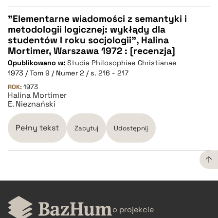
"Elementarne wiadomości z semantyki i
metodologii logicznej: wykłądy dla
CZYSTY TEKST
studentów I roku socjologii", Halina
Mortimer, Warszawa 1972 : [recenzja]
Opublikowano w:
Studia Philosophiae Christianae
pobierz cytat
1973 / Tom 9 / Numer 2 / s. 216 - 217
ROK:
1973
Halina Mortimer
BIBTEX
E. Nieznański
pobierz cytat
Pełny tekst
Zacytuj
Udostępnij
CZYSTY TEKST
o projekcie
pobierz cytat