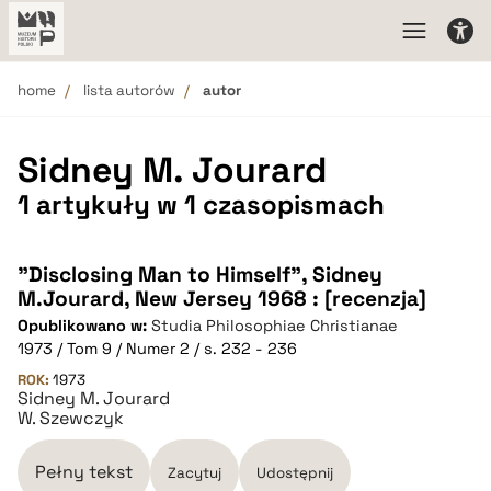
home
lista autorów
autor
Sidney M. Jourard
1 artykuły w 1 czasopismach
"Disclosing Man to Himself", Sidney
M.Jourard, New Jersey 1968 : [recenzja]
Opublikowano w:
Studia Philosophiae Christianae
1973 / Tom 9 / Numer 2 / s. 232 - 236
ROK:
1973
Sidney M. Jourard
W. Szewczyk
Pełny tekst
Zacytuj
Udostępnij