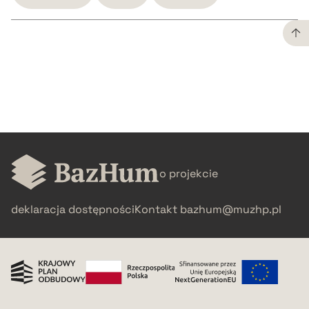
CZYSTY TEKST
pobierz cytat
BIBTEX
o projekcie
pobierz cytat
deklaracja dostępności
Kontakt
bazhum@muzhp.pl