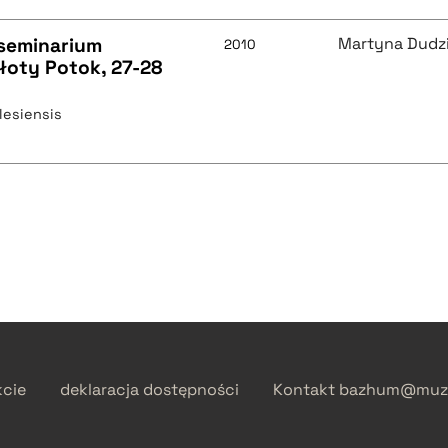
seminarium
Martyna Dudz
2010
Złoty Potok, 27-28
ilesiensis
kcie
deklaracja dostępności
Kontakt
bazhum@muzh