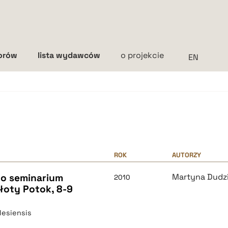
torów
lista wydawców
o projekcie
Interlinia
mała
średnia
duża
ROK
AUTORZY
go seminarium
Martyna Dudz
2010
Złoty Potok, 8-9
ilesiensis