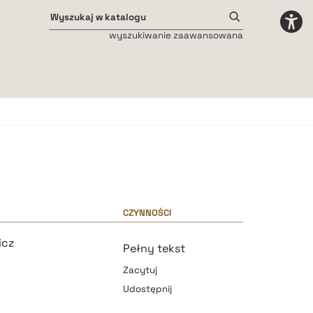
wyszukiwanie zaawansowana
Odstępy międzyliterowe
małe
średnie
duże
CZYNNOŚCI
icz
Pełny tekst
Zacytuj
Udostępnij