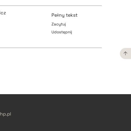
icz
Pełny tekst
Zacytuj
Udostępnij
pobierz cytat
pobierz cytat
pobierz cytat
p.pl
pobierz cytat