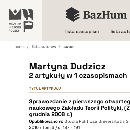
lista czasopism
lista au
home
lista autorów
autor
Wielkość liter
Martyna Dudzicz
2 artykuły w 1 czasopismach
TYTUŁ ARTYKUŁU
Sprawozdanie z pierwszego otwarte
naukowego Zakładu Teorii Polityki, (
grudnia 2008 r.)
Opublikowano w:
Studia Politicae Universitatis S
2010 / Tom 6 / s. 187 - 191