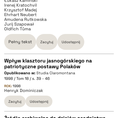
Łukasz Kamiński
Irenej Kratochvil
Krzysztof Madej
Ehrhart Neubert
Amudena Rutkowska
Jurij Szapował
Oldřich Tůma
Pełny tekst
Zacytuj
Udostępnij
Wpływ klasztoru jasnogórskiego na
patriotyczne postawy Polaków
CZYSTY TEKST
Opublikowano w:
Studia Claromontana
1998 / Tom 18 / s. 39 - 46
pobierz cytat
ROK:
1998
Henryk Dominiczak
Zacytuj
Udostępnij
BIBTEX
pobierz cytat