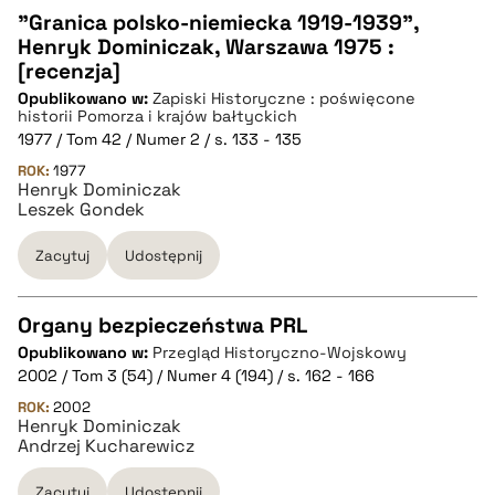
pobierz cytat
"Granica polsko-niemiecka 1919-1939",
Henryk Dominiczak, Warszawa 1975 :
CZYSTY TEKST
[recenzja]
Opublikowano w:
Zapiski Historyczne : poświęcone
historii Pomorza i krajów bałtyckich
pobierz cytat
1977 / Tom 42 / Numer 2 / s. 133 - 135
ROK:
1977
Henryk Dominiczak
BIBTEX
Leszek Gondek
Zacytuj
Udostępnij
pobierz cytat
Organy bezpieczeństwa PRL
Opublikowano w:
Przegląd Historyczno-Wojskowy
CZYSTY TEKST
2002 / Tom 3 (54) / Numer 4 (194) / s. 162 - 166
ROK:
2002
Henryk Dominiczak
pobierz cytat
Andrzej Kucharewicz
Zacytuj
Udostępnij