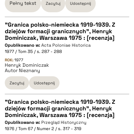
pobierz cytat
Pełny tekst
Zacytuj
Udostępnij
"Granica polsko-niemiecka 1919-1939. Z
dziejów formacji granicznych", Henryk
CZYSTY TEKST
Dominiczak, Warszawa 1975 : [recenzja]
Opublikowano w:
Acta Poloniae Historica
1977 / Tom 35 / s. 287 - 288
pobierz cytat
ROK:
1977
Henryk Dominiczak
Autor Nieznany
BIBTEX
Zacytuj
Udostępnij
pobierz cytat
"Granica polsko-niemiecka 1919-1939. Z
dziejów formacji granicznych", Henryk
CZYSTY TEKST
Dominiczak, Warszawa 1975 : [recenzja]
Opublikowano w:
Przegląd Historyczny
1976 / Tom 67 / Numer 2 / s. 317 - 319
pobierz cytat