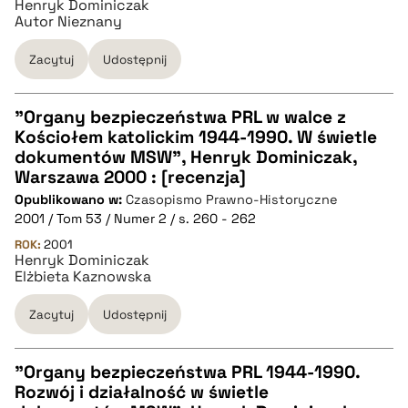
Henryk Dominiczak
Autor Nieznany
BIBTEX
Zacytuj
Udostępnij
pobierz cytat
"Organy bezpieczeństwa PRL w walce z
Kościołem katolickim 1944-1990. W świetle
CZYSTY TEKST
dokumentów MSW", Henryk Dominiczak,
Warszawa 2000 : [recenzja]
Opublikowano w:
Czasopismo Prawno-Historyczne
pobierz cytat
2001 / Tom 53 / Numer 2 / s. 260 - 262
ROK:
2001
Henryk Dominiczak
BIBTEX
Elżbieta Kaznowska
pobierz cytat
Zacytuj
Udostępnij
"Organy bezpieczeństwa PRL 1944-1990.
Rozwój i działalność w świetle