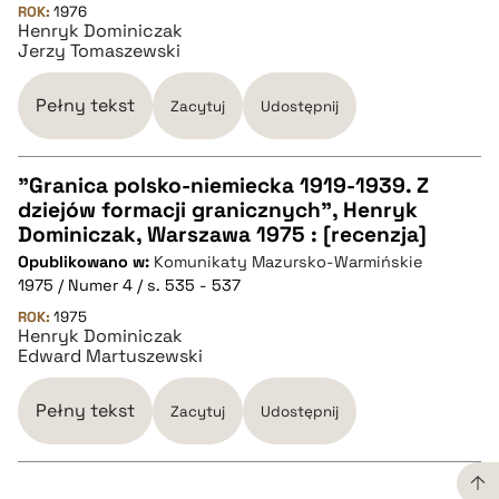
ROK:
1976
Henryk Dominiczak
Jerzy Tomaszewski
BIBTEX
Pełny tekst
Zacytuj
Udostępnij
pobierz cytat
"Granica polsko-niemiecka 1919-1939. Z
dziejów formacji granicznych", Henryk
CZYSTY TEKST
Dominiczak, Warszawa 1975 : [recenzja]
Opublikowano w:
Komunikaty Mazursko-Warmińskie
1975 / Numer 4 / s. 535 - 537
pobierz cytat
ROK:
1975
Henryk Dominiczak
Edward Martuszewski
BIBTEX
Pełny tekst
Zacytuj
Udostępnij
pobierz cytat