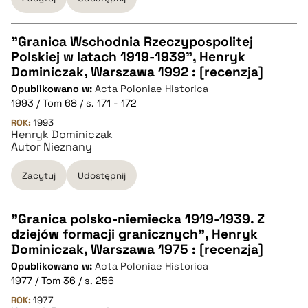
BIBTEX
"Granica Wschodnia Rzeczypospolitej
pobierz cytat
Polskiej w latach 1919-1939", Henryk
CZYSTY TEKST
Dominiczak, Warszawa 1992 : [recenzja]
Opublikowano w:
Acta Poloniae Historica
1993 / Tom 68 / s. 171 - 172
pobierz cytat
ROK:
1993
Henryk Dominiczak
Autor Nieznany
BIBTEX
Zacytuj
Udostępnij
pobierz cytat
"Granica polsko-niemiecka 1919-1939. Z
dziejów formacji granicznych", Henryk
CZYSTY TEKST
Dominiczak, Warszawa 1975 : [recenzja]
Opublikowano w:
Acta Poloniae Historica
1977 / Tom 36 / s. 256
pobierz cytat
ROK:
1977