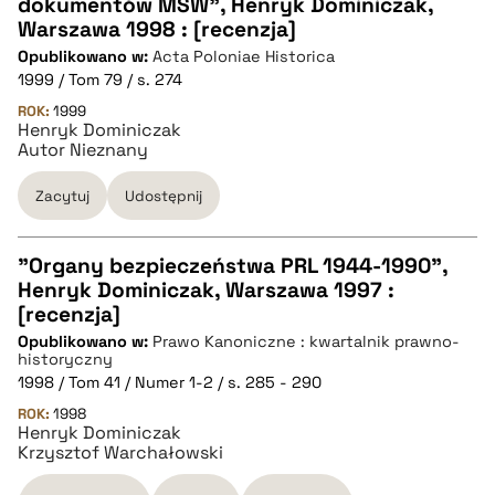
CZYSTY TEKST
dokumentów MSW", Henryk Dominiczak,
Warszawa 1998 : [recenzja]
Opublikowano w:
Acta Poloniae Historica
pobierz cytat
1999 / Tom 79 / s. 274
ROK:
1999
Henryk Dominiczak
BIBTEX
Autor Nieznany
pobierz cytat
Zacytuj
Udostępnij
"Organy bezpieczeństwa PRL 1944-1990",
Henryk Dominiczak, Warszawa 1997 :
CZYSTY TEKST
[recenzja]
Opublikowano w:
Prawo Kanoniczne : kwartalnik prawno-
historyczny
pobierz cytat
1998 / Tom 41 / Numer 1-2 / s. 285 - 290
ROK:
1998
Henryk Dominiczak
BIBTEX
Krzysztof Warchałowski