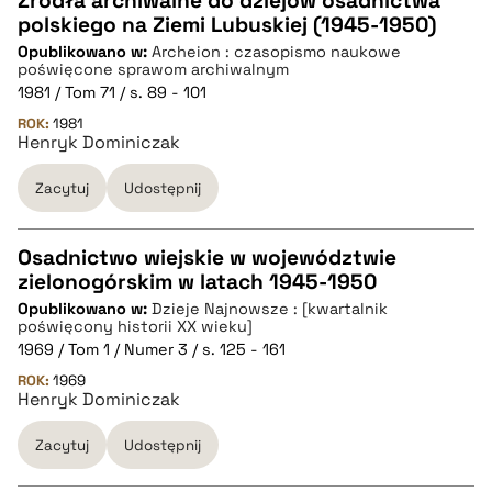
Źródła archiwalne do dziejów osadnictwa
polskiego na Ziemi Lubuskiej (1945-1950)
CZYSTY TEKST
Opublikowano w:
Archeion : czasopismo naukowe
poświęcone sprawom archiwalnym
1981 / Tom 71 / s. 89 - 101
pobierz cytat
ROK:
1981
Henryk Dominiczak
BIBTEX
Zacytuj
Udostępnij
pobierz cytat
Osadnictwo wiejskie w województwie
zielonogórskim w latach 1945-1950
CZYSTY TEKST
Opublikowano w:
Dzieje Najnowsze : [kwartalnik
poświęcony historii XX wieku]
1969 / Tom 1 / Numer 3 / s. 125 - 161
pobierz cytat
ROK:
1969
Henryk Dominiczak
BIBTEX
Zacytuj
Udostępnij