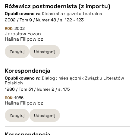
Różewicz postmodernista (z importu)
Opublikowano w:
Didaskalia : gazeta teatralna
CZYSTY TEKST
2002 / Tom 9 / Numer 48 / s. 122 - 123
ROK:
2002
Jarosław Fazan
pobierz cytat
Halina Filipowicz
Zacytuj
Udostępnij
BIBTEX
Korespondencja
pobierz cytat
Opublikowano w:
Dialog : miesięcznik Związku Literatów
CZYSTY TEKST
Polskich
1986 / Tom 31 / Numer 2 / s. 175
ROK:
1986
pobierz cytat
Halina Filipowicz
Zacytuj
Udostępnij
BIBTEX
Korespondencja