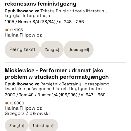
rekonesans feministyczny
CZYSTY TEKST
Opublikowano w:
Teksty Drugie : teoria literatury,
krytyka, interpretacja
1995 / Numer 3/4 (33/34) / s. 248 - 256
pobierz cytat
ROK:
1995
Halina Filipowicz
BIBTEX
Pełny tekst
Zacytuj
Udostępnij
pobierz cytat
Mickiewicz - Performer : dramat jako
problem w studiach performatywnych
CZYSTY TEKST
Opublikowano w:
Pamiętnik Teatralny : czasopismo
kwartalne poświęcone historii i krytyce teatru
2000 / Tom 49 / Numer 1/4 (193/196) / s. 347 - 369
pobierz cytat
ROK:
2000
Halina Filipowicz
Grzegorz Ziółkowski
BIBTEX
Zacytuj
Udostępnij