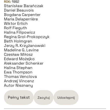
ROK:
1992
pobierz cytat
Stanisław Barańczak
Daniel Beauvois
Bogdana Carpenter
BIBTEX
Maria Delaperrière
Wiktor Erlich
Rolf Fieguth
Halina Filipowicz
pobierz cytat
Regina Grol-Prokopczyk
Beth Holmgren
Jerzy R. Krzyżanowski
Madeline G. Levine
Czesław Miłosz
Edward Możejko
Aleksander Schenker
Halina Stephan
Ewa Thompson
Thomas Venclova
Andrzej Vincenz
Autor Nieznany
Pełny tekst
Zacytuj
Udostępnij