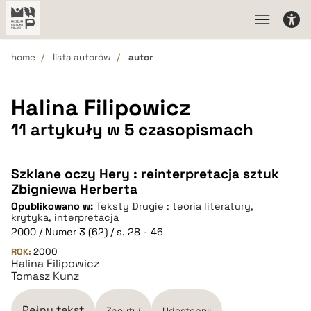
home
lista autorów
autor
Halina Filipowicz
11 artykuły w 5 czasopismach
Szklane oczy Hery : reinterpretacja sztuk
Zbigniewa Herberta
Opublikowano w:
Teksty Drugie : teoria literatury,
krytyka, interpretacja
2000 / Numer 3 (62) / s. 28 - 46
ROK:
2000
Halina Filipowicz
Tomasz Kunz
Pełny tekst
Zacytuj
Udostępnij