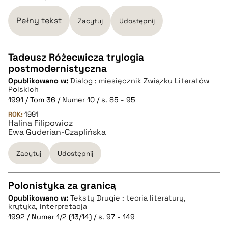
BIBTEX
Pełny tekst
Zacytuj
Udostępnij
pobierz cytat
Tadeusz Różecwicza trylogia
postmodernistyczna
CZYSTY TEKST
Opublikowano w:
Dialog : miesięcznik Związku Literatów
Polskich
1991 / Tom 36 / Numer 10 / s. 85 - 95
pobierz cytat
ROK:
1991
Halina Filipowicz
Ewa Guderian-Czaplińska
BIBTEX
Zacytuj
Udostępnij
pobierz cytat
Polonistyka za granicą
Opublikowano w:
Teksty Drugie : teoria literatury,
CZYSTY TEKST
krytyka, interpretacja
1992 / Numer 1/2 (13/14) / s. 97 - 149