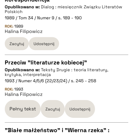
pobierz cytat
Opublikowano w:
Dialog : miesięcznik Związku Literatów
CZYSTY TEKST
Polskich
1989 / Tom 34 / Numer 9 / s. 189 - 190
ROK:
1989
pobierz cytat
Halina Filipowicz
Zacytuj
Udostępnij
BIBTEX
Przeciw "literaturze kobiecej"
pobierz cytat
Opublikowano w:
Teksty Drugie : teoria literatury,
CZYSTY TEKST
krytyka, interpretacja
1993 / Numer 4/5/6 (22/23/24) / s. 245 - 258
ROK:
1993
pobierz cytat
Halina Filipowicz
Pełny tekst
BIBTEX
Zacytuj
Udostępnij
pobierz cytat
"Białe małżeństwo" i "Wierna rzeka" :