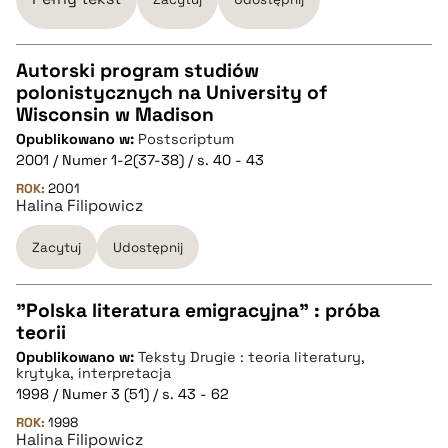
Autorski program studiów
polonistycznych na University of
CZYSTY TEKST
Wisconsin w Madison
Opublikowano w:
Postscriptum
2001 / Numer 1-2(37-38) / s. 40 - 43
pobierz cytat
ROK:
2001
Halina Filipowicz
BIBTEX
Zacytuj
Udostępnij
pobierz cytat
"Polska literatura emigracyjna" : próba
teorii
CZYSTY TEKST
Opublikowano w:
Teksty Drugie : teoria literatury,
krytyka, interpretacja
1998 / Numer 3 (51) / s. 43 - 62
pobierz cytat
ROK:
1998
Halina Filipowicz