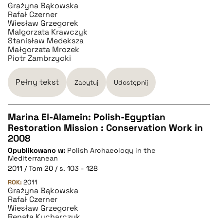
Grażyna Bąkowska
Rafał Czerner
BIBTEX
Wiesław Grzegorek
Malgorzata Krawczyk
Stanisław Medeksza
pobierz cytat
Małgorzata Mrozek
Piotr Zambrzycki
Pełny tekst
Zacytuj
Udostępnij
Marina El-Alamein: Polish-Egyptian
Restoration Mission : Conservation Work in
CZYSTY TEKST
2008
Opublikowano w:
Polish Archaeology in the
Mediterranean
pobierz cytat
2011 / Tom 20 / s. 103 - 128
ROK:
2011
Grażyna Bąkowska
BIBTEX
Rafał Czerner
Wiesław Grzegorek
Renata Kucharczyk