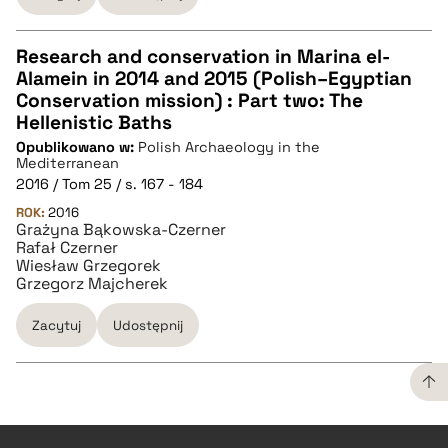
Research and conservation in Marina el-
Alamein in 2014 and 2015 (Polish–Egyptian
CZYSTY TEKST
Conservation mission) : Part two: The
Hellenistic Baths
Opublikowano w:
Polish Archaeology in the
pobierz cytat
Mediterranean
2016 / Tom 25 / s. 167 - 184
ROK:
BIBTEX
2016
Grażyna Bąkowska-Czerner
Rafał Czerner
Wiesław Grzegorek
pobierz cytat
Grzegorz Majcherek
Zacytuj
Udostępnij
CZYSTY TEKST