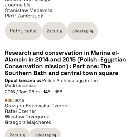
pobierz cytat
Joanna Lis
Stanisław Medeksza
Piotr Zambrzycki
Pełny tekst
Zacytuj
Udostępnij
Research and conservation in Marina el-
Alamein in 2014 and 2015 (Polish–Egyptian
CZYSTY TEKST
Conservation mission) : Part one: The
Southern Bath and central town square
Opublikowano w:
Polish Archaeology in the
pobierz cytat
Mediterranean
2016 / Tom 25 / s. 145 - 166
ROK:
BIBTEX
2016
Grażyna Bąkowska-Czerner
Rafał Czerner
Wiesław Grzegorek
pobierz cytat
Grzegorz Majcherek
Zacytuj
Udostępnij