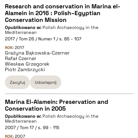
Research and conservation in Marina el-
Alamein in 2016 : Polish–Egyptian
CZYSTY TEKST
Conservation Mission
Opublikowano w:
Polish Archaeology in the
Mediterranean
pobierz cytat
2017 / Tom 26 / Numer 1 / s. 85 - 107
ROK:
2017
Grażyna Bąkowska-Czerner
BIBTEX
Rafał Czerner
Wiesław Grzegorek
Piotr Zambrzycki
pobierz cytat
Zacytuj
Udostępnij
Marina El-Alamein: Preservation and
Conservation in 2005
CZYSTY TEKST
Opublikowano w:
Polish Archaeology in the
Mediterranean
2007 / Tom 17 / s. 99 - 115
pobierz cytat
ROK:
2007