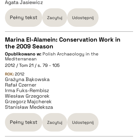
Agata Jasiewicz
Pełny tekst
Zacytuj
Udostępnij
Marina El-Alamein: Conservation Work in
the 2009 Season
CZYSTY TEKST
Opublikowano w:
Polish Archaeology in the
Mediterranean
2012 / Tom 21 / s. 79 - 105
pobierz cytat
ROK:
2012
Grażyna Bąkowska
Rafał Czerner
BIBTEX
Irma Fuks-Rembisz
Wiesław Grzegorek
Grzegorz Majcherek
pobierz cytat
Stanisław Medeksza
Pełny tekst
Zacytuj
Udostępnij