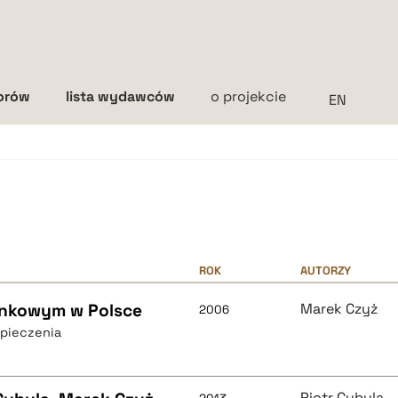
torów
lista wydawców
o projekcie
Interlinia
mała
średnia
duża
ROK
AUTORZY
ankowym w Polsce
Marek Czyż
2006
zpieczenia
Piotr Cybula