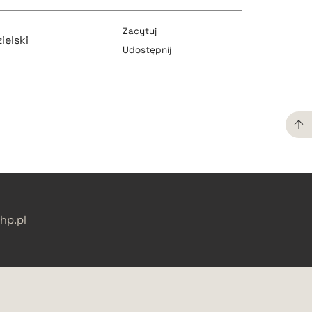
pobierz cytat
Zacytuj
ielski
Udostępnij
pobierz cytat
pobierz cytat
pobierz cytat
pobierz cytat
p.pl
pobierz cytat