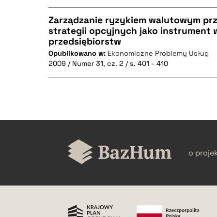
Zarządzanie ryzykiem walutowym pr
strategii opcyjnych jako instrument 
BIBTEX
przedsiębiorstw
CZYSTY TEKST
Opublikowano w:
Ekonomiczne Problemy Usług
2009 / Numer 31, cz. 2 / s. 401 - 410
BIBTEX
CZYSTY TEKST
o proje
BIBTEX