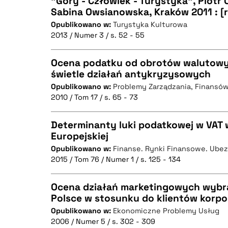
"Góry - Człowiek - Turystyka", Piotr 
Sabina Owsianowska, Kraków 2011 : [
Opublikowano w:
Turystyka Kulturowa
CZYSTY TEKST
2013 / Numer 3 / s. 52 - 55
Ocena podatku od obrotów walutowy
świetle działań antykryzysowych
BIBTEX
Opublikowano w:
Problemy Zarządzania, Finansów
CZYSTY TEKST
2010 / Tom 17 / s. 65 - 73
Determinanty luki podatkowej w VAT w
Europejskiej
BIBTEX
Opublikowano w:
Finanse. Rynki Finansowe. Ube
CZYSTY TEKST
2015 / Tom 76 / Numer 1 / s. 125 - 134
Ocena działań marketingowych wyb
Polsce w stosunku do klientów korp
BIBTEX
Opublikowano w:
Ekonomiczne Problemy Usług
CZYSTY TEKST
2006 / Numer 5 / s. 302 - 309