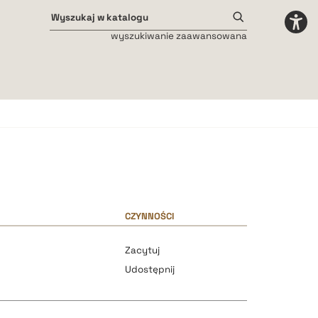
wyszukiwanie zaawansowana
Odstępy międzyliterowe
małe
średnie
duże
CZYNNOŚCI
Zacytuj
Udostępnij