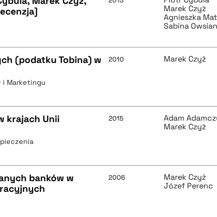
Cybula, Marek Czyż,
2013
Marek Czyż
recenzja]
Agnieszka Mat
Sabina Owsia
ch (podatku Tobina) w
Marek Czyż
2010
 i Marketingu
 krajach Unii
Adam Adamcz
2015
Marek Czyż
zpieczenia
ranych banków w
Marek Czyż
2006
Józef Perenc
oracyjnych