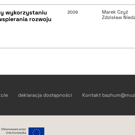
zy wykorzystaniu
Marek Czyż
2009
Zdzisław Niedz
wspierania rozwoju
kcie
deklaracja dostępności
Kontakt
bazhum@muzh