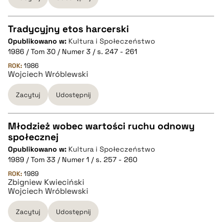
pobierz cytat
Tradycyjny etos harcerski
Opublikowano w:
Kultura i Społeczeństwo
CZYSTY TEKST
1986 / Tom 30 / Numer 3 / s. 247 - 261
ROK:
1986
Wojciech Wróblewski
pobierz cytat
Zacytuj
Udostępnij
BIBTEX
Młodzież wobec wartości ruchu odnowy
pobierz cytat
społecznej
CZYSTY TEKST
Opublikowano w:
Kultura i Społeczeństwo
1989 / Tom 33 / Numer 1 / s. 257 - 260
pobierz cytat
ROK:
1989
Zbigniew Kwieciński
Wojciech Wróblewski
BIBTEX
Zacytuj
Udostępnij