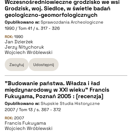
Wczesnośredniowieczne grodzisko we wsi
Grodzisk, woj. Siedlce, w świetle badań
CZYSTY TEKST
geologiczno-geomorfologicznych
Opublikowano w:
Sprawozdania Archeologiczne
1990 / Tom 41 / s. 317 - 326
pobierz cytat
ROK:
1990
Jan Dzierżek
Jerzy Nitychoruk
BIBTEX
Wojciech Wróblewski
Zacytuj
Udostępnij
pobierz cytat
"Budowanie państwa. Władza i ład
międzynarodowy w XXI wieku" Francis
CZYSTY TEKST
Fukuyama, Poznań 2005 : [recenzja]
Opublikowano w:
Słupskie Studia Historyczne
2007 / Tom 13 / s. 367 - 372
pobierz cytat
ROK:
2007
Francis Fukuyama
Wojciech Wróblewski
BIBTEX