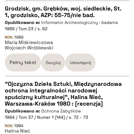
Grodzisk, gm. Grębków, woj. siedleckie, St.
pobierz cytat
1, grodzisko, AZP: 55-75/nie bad.
CZYSTY TEKST
Opublikowano w:
Informator Archeologiczny : badania
1989 / Tom 23 / s. 62
pobierz cytat
ROK:
1989
Maria Miśkiewiczowa
Wojciech Wróblewski
BIBTEX
Pełny tekst
Zacytuj
Udostępnij
pobierz cytat
"Ojczyzna Dzieła Sztuki, Międzynarodowa
ochrona integralności narodowej
CZYSTY TEKST
spuścizny kulturalnej", Halina Nieć,
Warszawa-Kraków 1980 : [recenzja]
Opublikowano w:
Ochrona Zabytków
pobierz cytat
1984 / Tom 37 / Numer 1 (144) / s. 72 - 73
ROK:
1984
Halina Nieć
BIBTEX