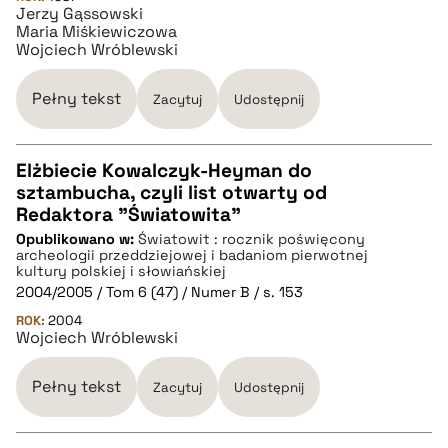
Jerzy Gąssowski
Maria Miśkiewiczowa
Wojciech Wróblewski
BIBTEX
Pełny tekst
Zacytuj
Udostępnij
pobierz cytat
Elżbiecie Kowalczyk-Heyman do
sztambucha, czyli list otwarty od
CZYSTY TEKST
Redaktora "Światowita"
Opublikowano w:
Światowit : rocznik poświęcony
archeologii przeddziejowej i badaniom pierwotnej
pobierz cytat
kultury polskiej i słowiańskiej
2004/2005 / Tom 6 (47) / Numer B / s. 153
ROK:
2004
BIBTEX
Wojciech Wróblewski
pobierz cytat
Pełny tekst
Zacytuj
Udostępnij