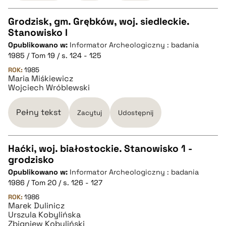
pobierz cytat
Grodzisk, gm. Grębków, woj. siedleckie.
Stanowisko I
CZYSTY TEKST
Opublikowano w:
Informator Archeologiczny : badania
1985 / Tom 19 / s. 124 - 125
pobierz cytat
ROK:
1985
Maria Miśkiewicz
Wojciech Wróblewski
BIBTEX
Pełny tekst
Zacytuj
Udostępnij
pobierz cytat
Haćki, woj. białostockie. Stanowisko 1 -
grodzisko
CZYSTY TEKST
Opublikowano w:
Informator Archeologiczny : badania
1986 / Tom 20 / s. 126 - 127
pobierz cytat
ROK:
1986
Marek Dulinicz
Urszula Kobylińska
Zbigniew Kobyliński