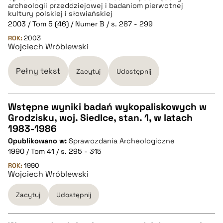
pobierz cytat
archeologii przeddziejowej i badaniom pierwotnej
kultury polskiej i słowiańskiej
2003 / Tom 5 (46) / Numer B / s. 287 - 299
BIBTEX
ROK:
2003
Wojciech Wróblewski
pobierz cytat
Pełny tekst
Zacytuj
Udostępnij
Wstępne wyniki badań wykopaliskowych w
Grodzisku, woj. Siedlce, stan. 1, w latach
CZYSTY TEKST
1983-1986
Opublikowano w:
Sprawozdania Archeologiczne
1990 / Tom 41 / s. 295 - 315
pobierz cytat
ROK:
1990
Wojciech Wróblewski
BIBTEX
Zacytuj
Udostępnij
pobierz cytat