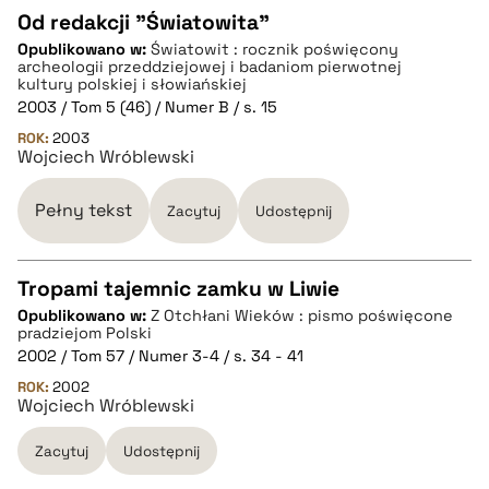
Od redakcji "Światowita"
Opublikowano w:
Światowit : rocznik poświęcony
CZYSTY TEKST
archeologii przeddziejowej i badaniom pierwotnej
kultury polskiej i słowiańskiej
2003 / Tom 5 (46) / Numer B / s. 15
pobierz cytat
ROK:
2003
Wojciech Wróblewski
BIBTEX
Pełny tekst
Zacytuj
Udostępnij
pobierz cytat
Tropami tajemnic zamku w Liwie
Opublikowano w:
Z Otchłani Wieków : pismo poświęcone
CZYSTY TEKST
pradziejom Polski
2002 / Tom 57 / Numer 3-4 / s. 34 - 41
ROK:
2002
pobierz cytat
Wojciech Wróblewski
Zacytuj
Udostępnij
BIBTEX