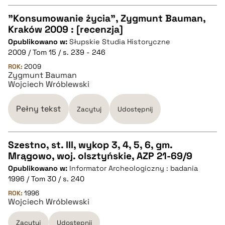
pobierz cytat
"Konsumowanie życia", Zygmunt Bauman,
Kraków 2009 : [recenzja]
CZYSTY TEKST
Opublikowano w:
Słupskie Studia Historyczne
2009 / Tom 15 / s. 239 - 246
pobierz cytat
ROK:
2009
Zygmunt Bauman
Wojciech Wróblewski
BIBTEX
Pełny tekst
Zacytuj
Udostępnij
pobierz cytat
Szestno, st. III, wykop 3, 4, 5, 6, gm.
Mrągowo, woj. olsztyńskie, AZP 21-69/9
CZYSTY TEKST
Opublikowano w:
Informator Archeologiczny : badania
1996 / Tom 30 / s. 240
pobierz cytat
ROK:
1996
Wojciech Wróblewski
Zacytuj
Udostępnij
BIBTEX