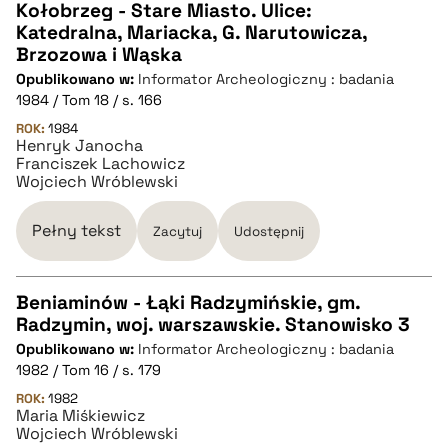
Kołobrzeg - Stare Miasto. Ulice:
Katedralna, Mariacka, G. Narutowicza,
CZYSTY TEKST
Brzozowa i Wąska
Opublikowano w:
Informator Archeologiczny : badania
1984 / Tom 18 / s. 166
pobierz cytat
ROK:
1984
Henryk Janocha
Franciszek Lachowicz
BIBTEX
Wojciech Wróblewski
pobierz cytat
Pełny tekst
Zacytuj
Udostępnij
Beniaminów - Łąki Radzymińskie, gm.
Radzymin, woj. warszawskie. Stanowisko 3
CZYSTY TEKST
Opublikowano w:
Informator Archeologiczny : badania
1982 / Tom 16 / s. 179
pobierz cytat
ROK:
1982
Maria Miśkiewicz
Wojciech Wróblewski