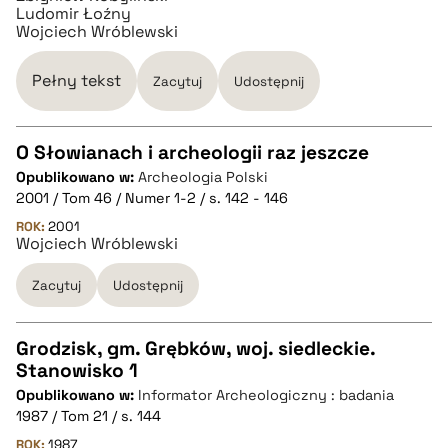
BIBTEX
Ludomir Łoźny
Wojciech Wróblewski
pobierz cytat
Pełny tekst
Zacytuj
Udostępnij
O Słowianach i archeologii raz jeszcze
Opublikowano w:
Archeologia Polski
CZYSTY TEKST
2001 / Tom 46 / Numer 1-2 / s. 142 - 146
ROK:
2001
Wojciech Wróblewski
pobierz cytat
Zacytuj
Udostępnij
BIBTEX
Grodzisk, gm. Grębków, woj. siedleckie.
pobierz cytat
Stanowisko 1
CZYSTY TEKST
Opublikowano w:
Informator Archeologiczny : badania
1987 / Tom 21 / s. 144
pobierz cytat
ROK:
1987