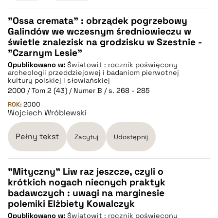
pobierz cytat
"Ossa cremata" : obrządek pogrzebowy
Galindów we wczesnym średniowieczu w
CZYSTY TEKST
świetle znalezisk na grodzisku w Szestnie -
"Czarnym Lesie"
Opublikowano w:
Światowit : rocznik poświęcony
pobierz cytat
archeologii przeddziejowej i badaniom pierwotnej
kultury polskiej i słowiańskiej
2000 / Tom 2 (43) / Numer B / s. 268 - 285
BIBTEX
ROK:
2000
Wojciech Wróblewski
pobierz cytat
Pełny tekst
Zacytuj
Udostępnij
"Mityczny" Liw raz jeszcze, czyli o
krótkich nogach niecnych praktyk
CZYSTY TEKST
badawczych : uwagi na marginesie
polemiki Elżbiety Kowalczyk
Opublikowano w:
Światowit : rocznik poświęcony