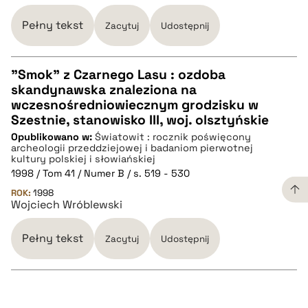
Pełny tekst
Zacytuj
Udostępnij
pobierz cytat
"Smok" z Czarnego Lasu : ozdoba
skandynawska znaleziona na
CZYSTY TEKST
wczesnośredniowiecznym grodzisku w
Szestnie, stanowisko III, woj. olsztyńskie
Opublikowano w:
Światowit : rocznik poświęcony
pobierz cytat
archeologii przeddziejowej i badaniom pierwotnej
kultury polskiej i słowiańskiej
1998 / Tom 41 / Numer B / s. 519 - 530
BIBTEX
ROK:
1998
Wojciech Wróblewski
pobierz cytat
Pełny tekst
Zacytuj
Udostępnij