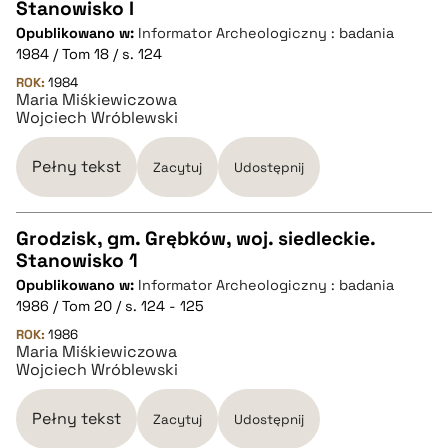
Stanowisko I
CZYSTY TEKST
Opublikowano w:
Informator Archeologiczny : badania
1984 / Tom 18 / s. 124
pobierz cytat
ROK:
1984
Maria Miśkiewiczowa
Wojciech Wróblewski
BIBTEX
Pełny tekst
Zacytuj
Udostępnij
pobierz cytat
Grodzisk, gm. Grębków, woj. siedleckie.
Stanowisko 1
CZYSTY TEKST
Opublikowano w:
Informator Archeologiczny : badania
1986 / Tom 20 / s. 124 - 125
pobierz cytat
ROK:
1986
Maria Miśkiewiczowa
Wojciech Wróblewski
BIBTEX
Pełny tekst
Zacytuj
Udostępnij