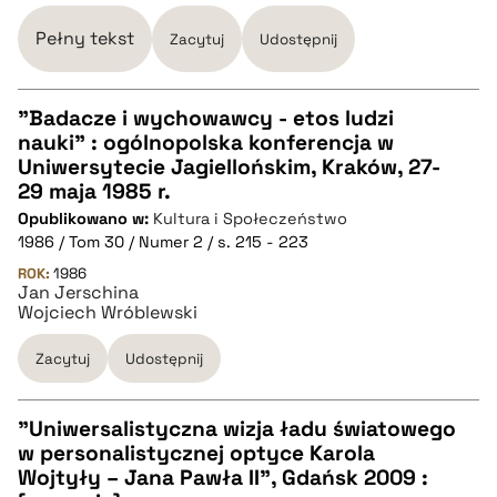
BIBTEX
Pełny tekst
Zacytuj
Udostępnij
pobierz cytat
"Badacze i wychowawcy - etos ludzi
nauki" : ogólnopolska konferencja w
CZYSTY TEKST
Uniwersytecie Jagiellońskim, Kraków, 27-
29 maja 1985 r.
Opublikowano w:
Kultura i Społeczeństwo
pobierz cytat
1986 / Tom 30 / Numer 2 / s. 215 - 223
ROK:
1986
Jan Jerschina
BIBTEX
Wojciech Wróblewski
pobierz cytat
Zacytuj
Udostępnij
"Uniwersalistyczna wizja ładu światowego
w personalistycznej optyce Karola
CZYSTY TEKST
Wojtyły – Jana Pawła II", Gdańsk 2009 :