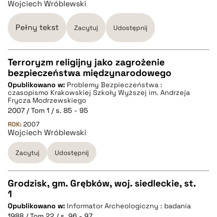
Wojciech Wróblewski
pobierz cytat
Pełny tekst
Zacytuj
Udostępnij
Terroryzm religijny jako zagrożenie
bezpieczeństwa międzynarodowego
CZYSTY TEKST
Opublikowano w:
Problemy Bezpieczeństwa :
czasopismo Krakowskiej Szkoły Wyższej im. Andrzeja
Frycza Modrzewskiego
pobierz cytat
2007 / Tom 1 / s. 85 - 95
ROK:
2007
Wojciech Wróblewski
BIBTEX
Zacytuj
Udostępnij
pobierz cytat
Grodzisk, gm. Grębków, woj. siedleckie, st.
1
CZYSTY TEKST
Opublikowano w:
Informator Archeologiczny : badania
1988 / Tom 22 / s. 96 - 97