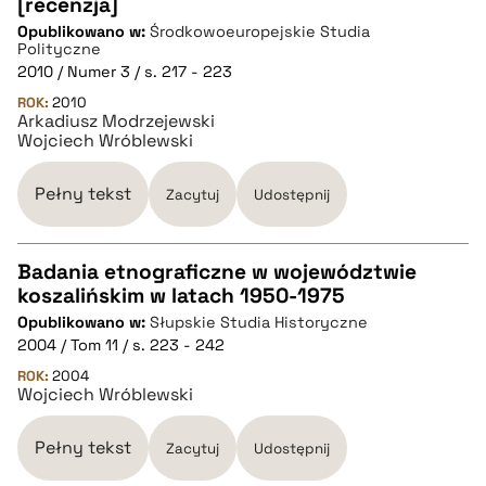
[recenzja]
Opublikowano w:
Środkowoeuropejskie Studia
pobierz cytat
Polityczne
2010 / Numer 3 / s. 217 - 223
ROK:
BIBTEX
2010
Arkadiusz Modrzejewski
Wojciech Wróblewski
pobierz cytat
Pełny tekst
Zacytuj
Udostępnij
Badania etnograficzne w województwie
koszalińskim w latach 1950-1975
CZYSTY TEKST
Opublikowano w:
Słupskie Studia Historyczne
2004 / Tom 11 / s. 223 - 242
pobierz cytat
ROK:
2004
Wojciech Wróblewski
BIBTEX
Pełny tekst
Zacytuj
Udostępnij