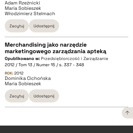
Adam Rzeźnicki
Maria Sobieszek
Włodzimierz Stelmach
Zacytuj
Udostępnij
Merchandising jako narzędzie
marketingowego zarządzania apteką
CZYSTY TEKST
Opublikowano w:
Przedsiębiorczość i Zarządzanie
2012 / Tom 13 / Numer 15 / s. 337 - 348
pobierz cytat
ROK:
2012
Dominika Cichońska
Maria Sobieszek
BIBTEX
Zacytuj
Udostępnij
pobierz cytat
CZYSTY TEKST