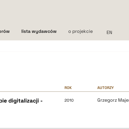
torów
lista wydawców
o projekcie
Interlinia
mała
średnia
duża
ROK
AUTORZY
e digitalizacji -
Grzegorz Maje
2010