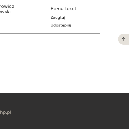
rowicz
Pełny tekst
owski
Zacytuj
Udostępnij
pobierz cytat
pobierz cytat
pobierz cytat
pobierz cytat
p.pl