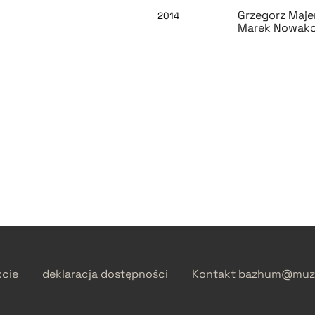
Grzegorz Maje
2014
Marek Nowak
kcie
deklaracja dostępności
Kontakt
bazhum@muzh