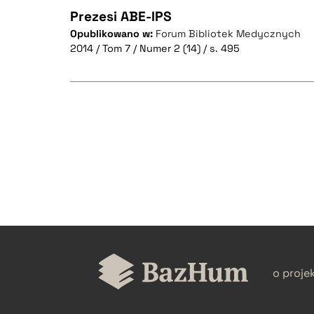
Prezesi ABE-IPS
Opublikowano w:
Forum Bibliotek Medycznych
2014 / Tom 7 / Numer 2 (14) / s. 495
CZYSTY TEKST
BIBTEX
CZYSTY TEKST
BIBTEX
o proje