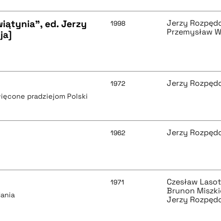
wiątynia", ed. Jerzy
Jerzy Rozpęd
1998
Przemysław W
ja]
Jerzy Rozpęd
1972
ięcone pradziejom Polski
Jerzy Rozpęd
1962
Czesław Laso
1971
Brunon Miszk
dania
Jerzy Rozpęd