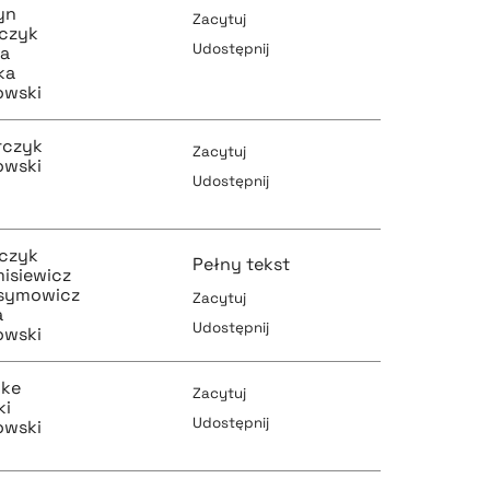
yn
Zacytuj
rczyk
Udostępnij
ta
ka
owski
pobierz cytat
pobierz cytat
rczyk
Zacytuj
owski
Udostępnij
pobierz cytat
pobierz cytat
rczyk
Pełny tekst
misiewicz
ksymowicz
Zacytuj
a
Udostępnij
owski
pobierz cytat
pobierz cytat
cke
Zacytuj
ki
Udostępnij
owski
pobierz cytat