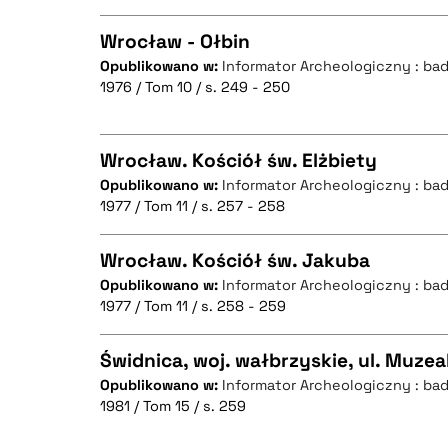
Wrocław - Ołbin
Opublikowano w:
Informator Archeologiczny : ba
BIBTEX
1976 / Tom 10 / s. 249 - 250
CZYSTY TEKST
Wrocław. Kościół św. Elżbiety
Opublikowano w:
Informator Archeologiczny : ba
BIBTEX
1977 / Tom 11 / s. 257 - 258
CZYSTY TEKST
Wrocław. Kościół św. Jakuba
Opublikowano w:
Informator Archeologiczny : ba
1977 / Tom 11 / s. 258 - 259
CZYSTY TEKST
BIBTEX
Świdnica, woj. wałbrzyskie, ul. Muzea
Opublikowano w:
Informator Archeologiczny : ba
1981 / Tom 15 / s. 259
CZYSTY TEKST
BIBTEX