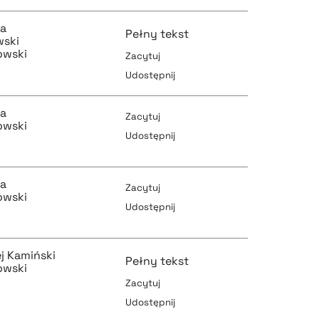
pobierz cytat
pobierz cytat
ta
Pełny tekst
wski
owski
Zacytuj
Udostępnij
pobierz cytat
pobierz cytat
ta
Zacytuj
owski
Udostępnij
pobierz cytat
pobierz cytat
ta
Zacytuj
owski
Udostępnij
pobierz cytat
j Kamiński
pobierz cytat
Pełny tekst
owski
Zacytuj
Udostępnij