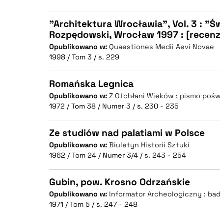
"Architektura Wrocławia", Vol. 3 : "Ś
Rozpędowski, Wrocław 1997 : [recenz
BIBTEX
Opublikowano w:
Quaestiones Medii Aevi Novae
CZYSTY TEKST
1998 / Tom 3 / s. 229
Romańska Legnica
Opublikowano w:
Z Otchłani Wieków : pismo pośw
BIBTEX
1972 / Tom 38 / Numer 3 / s. 230 - 235
CZYSTY TEKST
Ze studiów nad palatiami w Polsce
Opublikowano w:
Biuletyn Historii Sztuki
1962 / Tom 24 / Numer 3/4 / s. 243 - 254
CZYSTY TEKST
BIBTEX
Gubin, pow. Krosno Odrzańskie
Opublikowano w:
Informator Archeologiczny : ba
1971 / Tom 5 / s. 247 - 248
CZYSTY TEKST
BIBTEX