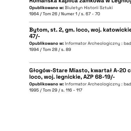
Romańska kaplica zamkowa w Legnic
Opublikowano w:
Biuletyn Historii Sztuki
1964 / Tom 26 / Numer 1 / s. 67 - 70
CZYSTY TEKST
Bytom, st. 2, gm. loco, woj. katowicki
47/-
Opublikowano w:
Informator Archeologiczny : ba
CZYSTY TEKST
BIBTEX
1994 / Tom 28 / s. 89
Głogów-Stare Miasto, kwartał A-20 c
loco, woj. legnickie, AZP 68-19/-
BIBTEX
Opublikowano w:
Informator Archeologiczny : ba
CZYSTY TEKST
1995 / Tom 29 / s. 116 - 117
BIBTEX