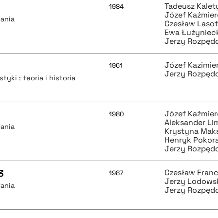
Tadeusz Kalet
1984
Józef Kaźmie
dania
Czesław Laso
Ewa Łużyniec
Jerzy Rozpęd
Józef Kazimie
1961
Jerzy Rozpęd
tyki : teoria i historia
Józef Kaźmie
1980
Aleksander Li
dania
Krystyna Ma
Henryk Pokor
Jerzy Rozpęd
3
Czesław Fran
1987
Jerzy Lodows
dania
Jerzy Rozpęd