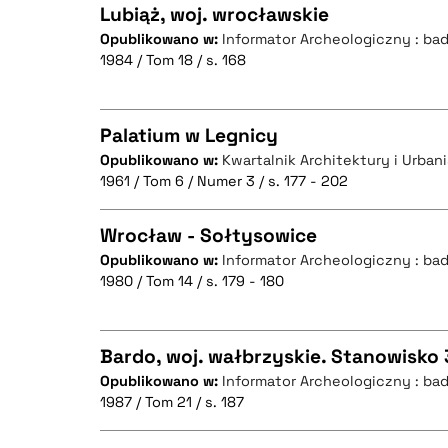
Lubiąż, woj. wrocławskie
Opublikowano w:
Informator Archeologiczny : ba
BIBTEX
1984 / Tom 18 / s. 168
CZYSTY TEKST
Palatium w Legnicy
Opublikowano w:
Kwartalnik Architektury i Urbanis
BIBTEX
1961 / Tom 6 / Numer 3 / s. 177 - 202
CZYSTY TEKST
Wrocław - Sołtysowice
Opublikowano w:
Informator Archeologiczny : ba
1980 / Tom 14 / s. 179 - 180
CZYSTY TEKST
BIBTEX
Bardo, woj. wałbrzyskie. Stanowisko 
Opublikowano w:
Informator Archeologiczny : ba
BIBTEX
1987 / Tom 21 / s. 187
CZYSTY TEKST