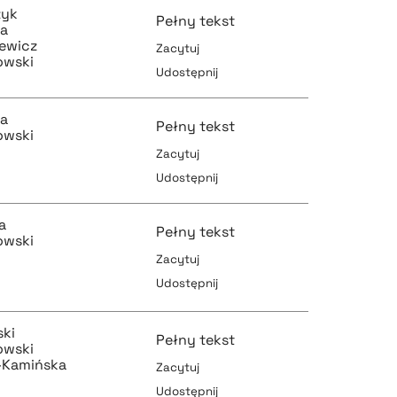
zyk
Pełny tekst
ta
iewicz
Zacytuj
owski
Udostępnij
pobierz cytat
pobierz cytat
ta
Pełny tekst
owski
Zacytuj
Udostępnij
pobierz cytat
pobierz cytat
a
Pełny tekst
owski
Zacytuj
Udostępnij
pobierz cytat
pobierz cytat
ski
Pełny tekst
owski
k-Kamińska
Zacytuj
Udostępnij