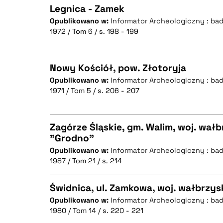
Legnica - Zamek
Opublikowano w:
Informator Archeologiczny : ba
BIBTEX
1972 / Tom 6 / s. 198 - 199
CZYSTY TEKST
Nowy Kościół, pow. Złotoryja
Opublikowano w:
Informator Archeologiczny : ba
BIBTEX
1971 / Tom 5 / s. 206 - 207
CZYSTY TEKST
Zagórze Śląskie, gm. Walim, woj. wał
"Grodno"
BIBTEX
Opublikowano w:
Informator Archeologiczny : ba
CZYSTY TEKST
1987 / Tom 21 / s. 214
Świdnica, ul. Zamkowa, woj. wałbrzys
Opublikowano w:
Informator Archeologiczny : ba
BIBTEX
1980 / Tom 14 / s. 220 - 221
CZYSTY TEKST