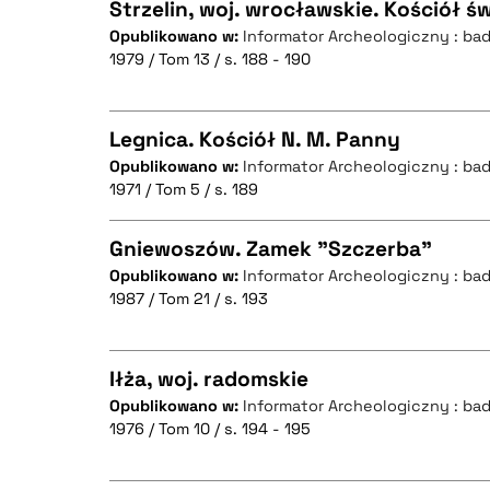
Strzelin, woj. wrocławskie. Kościół ś
Opublikowano w:
Informator Archeologiczny : ba
1979 / Tom 13 / s. 188 - 190
CZYSTY TEKST
BIBTEX
Legnica. Kościół N. M. Panny
Opublikowano w:
Informator Archeologiczny : ba
BIBTEX
1971 / Tom 5 / s. 189
CZYSTY TEKST
Gniewoszów. Zamek "Szczerba"
Opublikowano w:
Informator Archeologiczny : ba
1987 / Tom 21 / s. 193
CZYSTY TEKST
BIBTEX
Iłża, woj. radomskie
Opublikowano w:
Informator Archeologiczny : ba
BIBTEX
1976 / Tom 10 / s. 194 - 195
CZYSTY TEKST