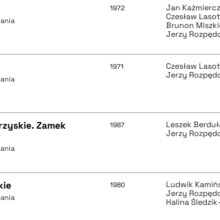
Jan Kaźmierc
1972
Czesław Laso
dania
Brunon Miszk
Jerzy Rozpęd
Czesław Laso
1971
Jerzy Rozpęd
dania
brzyskie. Zamek
Leszek Berduł
1987
Jerzy Rozpęd
dania
kie
Ludwik Kamiń
1980
Jerzy Rozpęd
dania
Halina Śledzi