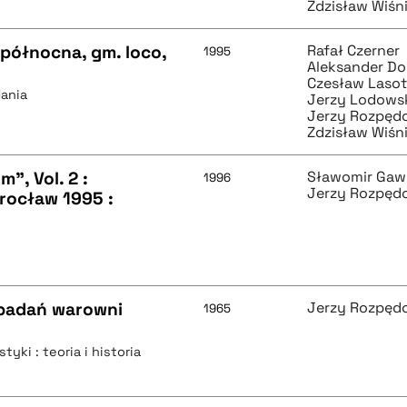
Zdzisław Wiśn
północna, gm. loco,
Rafał Czerner
1995
Aleksander Do
Czesław Laso
dania
Jerzy Lodows
Jerzy Rozpęd
Zdzisław Wiśn
", Vol. 2 :
Sławomir Gaw
1996
Jerzy Rozpęd
rocław 1995 :
 badań warowni
Jerzy Rozpęd
1965
tyki : teoria i historia