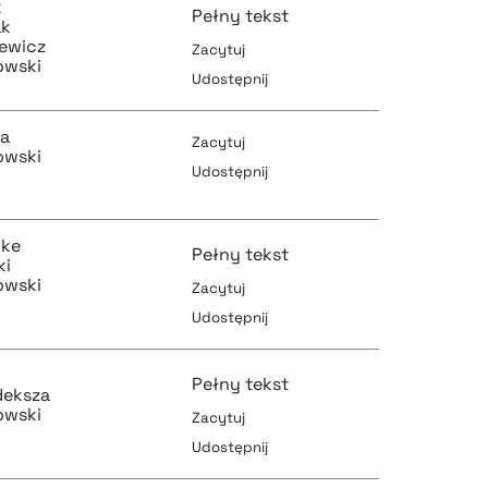
pobierz cytat
k
Pełny tekst
ak
iewicz
Zacytuj
owski
Udostępnij
pobierz cytat
pobierz cytat
ta
Zacytuj
owski
Udostępnij
pobierz cytat
pobierz cytat
cke
Pełny tekst
ki
owski
Zacytuj
Udostępnij
pobierz cytat
pobierz cytat
Pełny tekst
deksza
owski
Zacytuj
Udostępnij
pobierz cytat
pobierz cytat