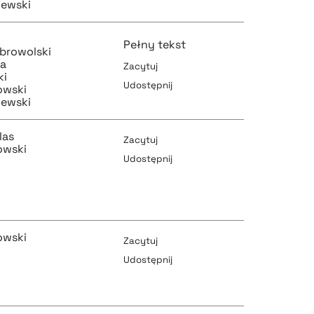
iewski
Pełny tekst
browolski
ta
Zacytuj
ki
Udostępnij
owski
iewski
pobierz cytat
las
Zacytuj
owski
Udostępnij
pobierz cytat
pobierz cytat
owski
Zacytuj
Udostępnij
pobierz cytat
pobierz cytat