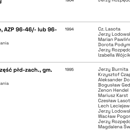
y
1964
e, AZP 96-46/- lub 96-
Cz. Lasota
1994
Jerzy Lodows
Marian Pawliń
dania
Dorota Pody
Jerzy Rozpęd
Izabella Wójci
zęść płd-zach., gm.
Jerzy Burnita
1995
Krzysztof Cza
Aleksander Do
dania
Bogusław Ged
Zenon Hendel
Mariusz Karst
Czesław Laso
Lech Leciejew
Jerzy Lodows
Wacław Pogor
Jerzy Rozpęd
Magdalena Św