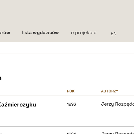
torów
lista wydawców
o projekcie
Interlinia
mała
średnia
duża
h
ROK
AUTORZY
 Kaźmierczyku
Jerzy Rozpęd
1993
Jerzy Rozpęd