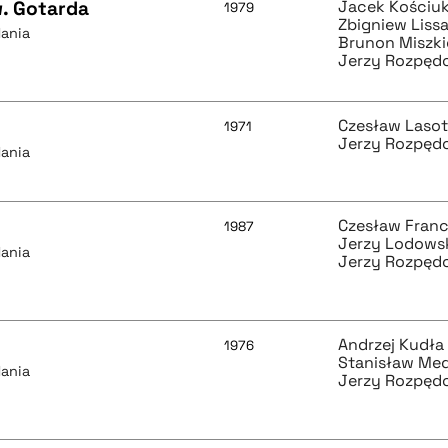
w. Gotarda
Jacek Kościu
1979
Zbigniew Liss
dania
Brunon Miszk
Jerzy Rozpęd
Czesław Laso
1971
Jerzy Rozpęd
dania
Czesław Fran
1987
Jerzy Lodows
dania
Jerzy Rozpęd
Andrzej Kudła
1976
Stanisław Me
dania
Jerzy Rozpęd