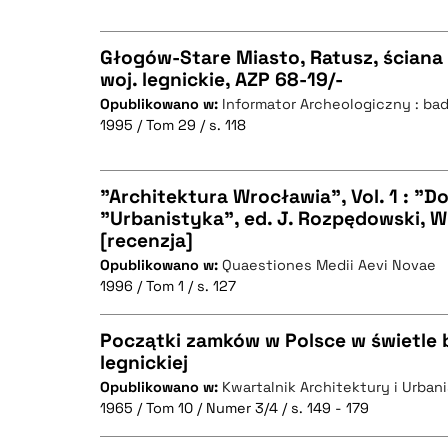
Głogów-Stare Miasto, Ratusz, ściana 
woj. legnickie, AZP 68-19/-
Opublikowano w:
Informator Archeologiczny : ba
CZYSTY TEKST
1995 / Tom 29 / s. 118
"Architektura Wrocławia", Vol. 1 : "Dom
"Urbanistyka", ed. J. Rozpędowski, W
BIBTEX
[recenzja]
CZYSTY TEKST
Opublikowano w:
Quaestiones Medii Aevi Novae
1996 / Tom 1 / s. 127
Początki zamków w Polsce w świetle
BIBTEX
legnickiej
Opublikowano w:
Kwartalnik Architektury i Urbanis
CZYSTY TEKST
1965 / Tom 10 / Numer 3/4 / s. 149 - 179