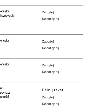
pobierz cytat
pobierz cytat
owski
Zacytuj
iszewski
Udostępnij
pobierz cytat
pobierz cytat
owski
Zacytuj
Udostępnij
pobierz cytat
pobierz cytat
owski
Zacytuj
Udostępnij
pobierz cytat
ta
pobierz cytat
Pełny tekst
iewicz
owski
Zacytuj
Udostępnij