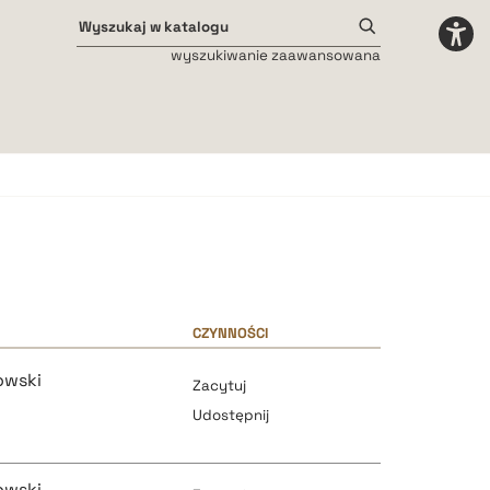
wyszukiwanie zaawansowana
Odstępy międzyliterowe
małe
średnie
duże
CZYNNOŚCI
owski
Zacytuj
Udostępnij
owski