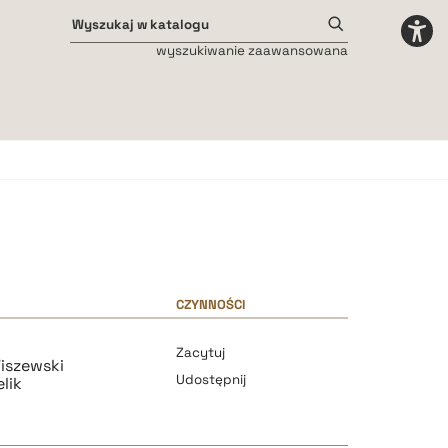
wyszukiwanie zaawansowana
Odstępy międzyliterowe
małe
średnie
duże
CZYNNOŚCI
Zacytuj
iszewski
Udostępnij
lik