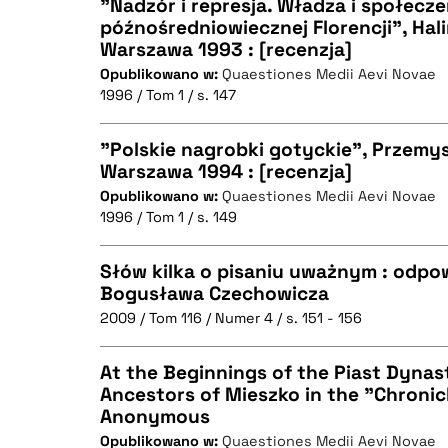
"Nadzór i represja. Władza i społecz
późnośredniowiecznej Florencji", Hal
BIBTEX
Warszawa 1993 : [recenzja]
CZYSTY TEKST
Opublikowano w:
Quaestiones Medii Aevi Novae
1996 / Tom 1 / s. 147
"Polskie nagrobki gotyckie", Przemy
BIBTEX
Warszawa 1994 : [recenzja]
Opublikowano w:
Quaestiones Medii Aevi Novae
CZYSTY TEKST
1996 / Tom 1 / s. 149
Słów kilka o pisaniu uważnym : odpo
Bogusława Czechowicza
BIBTEX
2009 / Tom 116 / Numer 4 / s. 151 - 156
CZYSTY TEKST
At the Beginnings of the Piast Dynast
Ancestors of Mieszko in the "Chronic
Anonymous
CZYSTY TEKST
BIBTEX
Opublikowano w:
Quaestiones Medii Aevi Novae