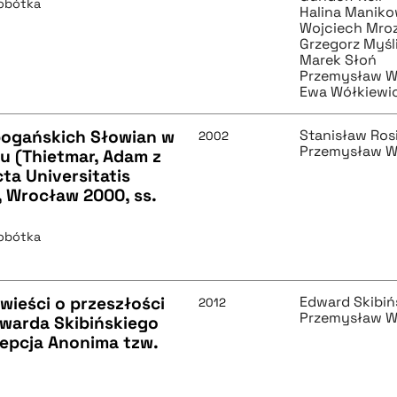
Sobótka
Halina Manik
Wojciech Mro
Grzegorz Myśl
Marek Słoń
Przemysław W
Ewa Wółkiewi
 pogańskich Słowian w
Stanisław Ros
2002
Przemysław W
ku (Thietmar, Adam z
ta Universitatis
4, Wrocław 2000, ss.
Sobótka
ieści o przeszłości
Edward Skibiń
2012
Przemysław W
dwarda Skibińskiego
epcja Anonima tzw.