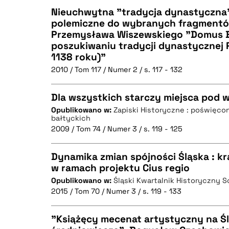
Nieuchwytna "tradycja dynastyczna"
polemiczne do wybranych fragmentó
BIBTEX
Przemysława Wiszewskiego "Domus Bo
CZYSTY TEKST
poszukiwaniu tradycji dynastycznej 
1138 roku)"
2010 / Tom 117 / Numer 2 / s. 117 - 132
BIBTEX
Dla wszystkich starczy miejsca pod w
Opublikowano w:
Zapiski Historyczne : poświęcon
bałtyckich
CZYSTY TEKST
2009 / Tom 74 / Numer 3 / s. 119 - 125
Dynamika zmian spójności Śląska : k
w ramach projektu Cius regio
BIBTEX
Opublikowano w:
Śląski Kwartalnik Historyczny 
CZYSTY TEKST
2015 / Tom 70 / Numer 3 / s. 119 - 133
"Książęcy mecenat artystyczny na Ś