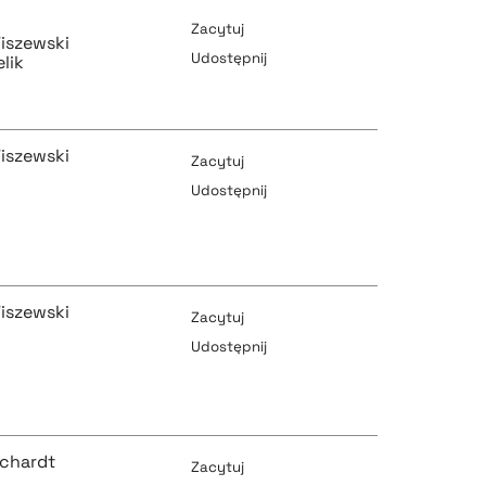
Zacytuj
iszewski
Udostępnij
lik
pobierz cytat
iszewski
Zacytuj
Udostępnij
pobierz cytat
pobierz cytat
iszewski
Zacytuj
Udostępnij
pobierz cytat
pobierz cytat
rchardt
Zacytuj