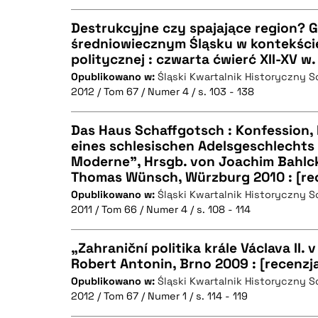
Destrukcyjne czy spajające region? 
BIBTEX
średniowiecznym Śląsku w kontekści
politycznej : czwarta ćwierć XII-XV w.
CZYSTY TEKST
Opublikowano w:
Śląski Kwartalnik Historyczny 
2012 / Tom 67 / Numer 4 / s. 103 - 138
Das Haus Schaffgotsch : Konfession, 
BIBTEX
eines schlesischen Adelsgeschlechts 
Moderne", Hrsgb. von Joachim Bahlcke
CZYSTY TEKST
Thomas Wünsch, Würzburg 2010 : [re
Opublikowano w:
Śląski Kwartalnik Historyczny 
2011 / Tom 66 / Numer 4 / s. 108 - 114
BIBTEX
„Zahraniční politika krále Václava II. 
Robert Antonin, Brno 2009 : [recenzj
Opublikowano w:
Śląski Kwartalnik Historyczny 
CZYSTY TEKST
2012 / Tom 67 / Numer 1 / s. 114 - 119