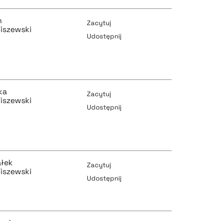
h
Zacytuj
iszewski
Udostępnij
pobierz cytat
pobierz cytat
ka
Zacytuj
iszewski
Udostępnij
pobierz cytat
pobierz cytat
ałek
Zacytuj
iszewski
Udostępnij
pobierz cytat
pobierz cytat