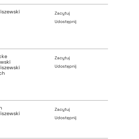
iszewski
Zacytuj
Udostępnij
pobierz cytat
pobierz cytat
cke
Zacytuj
ewski
Udostępnij
iszewski
ch
pobierz cytat
pobierz cytat
n
Zacytuj
iszewski
Udostępnij
pobierz cytat
pobierz cytat