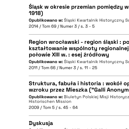
Śląsk w okresie przemian pomiędzy wi
1918)
Opublikowano w:
Śląski Kwartalnik Historyczny 
CZYSTY TEKST
2014 / Tom 69 / Numer 3 / s. 3 - 5
Region wrocławski - region śląski : p
kształtowanie wspólnoty regionalnej 
BIBTEX
połowie XIII w. : esej źródłowy
CZYSTY TEKST
Opublikowano w:
Śląski Kwartalnik Historyczny 
2011 / Tom 66 / Numer 3 / s. 11 - 25
Struktura, fabuła i historia : wokół 
BIBTEX
wzroku przez Mieszka ("Galli Anonymi 
Opublikowano w:
Biuletyn Polskiej Misji Historyc
CZYSTY TEKST
Historischen Mission
2009 / Tom 5 / s. 45 - 64
Dyskusja