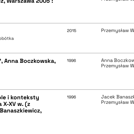
z, Warszawa 2005 :
Przemysław W
2015
Sobótka
w", Anna Boczkowska,
Anna Boczko
1996
Przemysław W
le i konteksty
Jacek Banasz
1996
Przemysław W
 X-XV w. (z
 Banaszkiewicz,