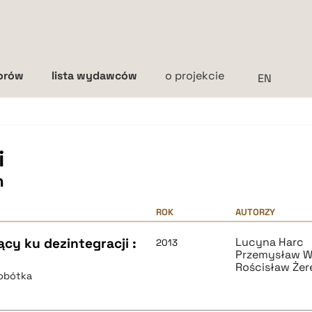
torów
lista wydawców
o projekcie
Interlinia
mała
średnia
duża
i
h
ROK
AUTORZY
ący ku dezintegracji :
Lucyna Harc
2013
Przemysław W
Rościsław Żere
Sobótka