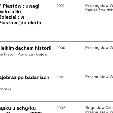
 Piastów : uwagi
Przemysław W
2010
Paweł Żmudzk
w książki
lezlai : w
Piastów (do około
ielkim dachem historii
Przemysław W
2009
e historii Pomorza i krajów
rajobraz po badaniach
Przemysław W
2015
Sobótka
ląsku u schyłku
Bogusław Cze
2007
Przemysław W