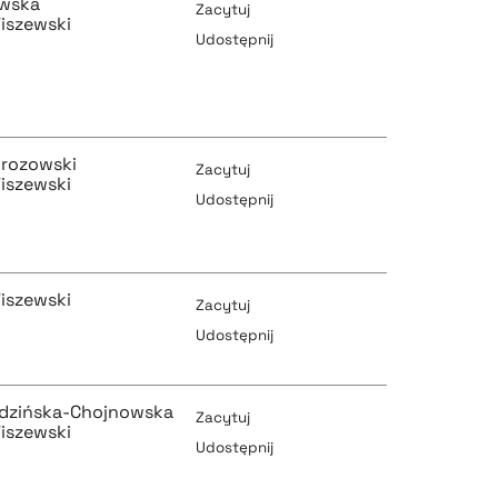
owska
Zacytuj
iszewski
Udostępnij
pobierz cytat
pobierz cytat
rozowski
Zacytuj
iszewski
Udostępnij
pobierz cytat
pobierz cytat
iszewski
Zacytuj
Udostępnij
pobierz cytat
pobierz cytat
odzińska-Chojnowska
Zacytuj
iszewski
Udostępnij