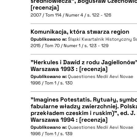
średniowiecza", Bogusław Czechowic
BIBTEX
[recenzja]
CZYSTY TEKST
2007 / Tom 114 / Numer 4 / s. 122 - 126
Komunikacja, która stwarza region
Opublikowano w:
Śląski Kwartalnik Historyczny 
BIBTEX
2015 / Tom 70 / Numer 1 / s. 123 - 129
CZYSTY TEKST
"Herkules i Dawid z rodu Jagiellonó
Warszawa 1993 : [recenzja]
Opublikowano w:
Quaestiones Medii Aevi Novae
CZYSTY TEKST
BIBTEX
1996 / Tom 1 / s. 130
"Imagines Potestatis. Rytuały, symbo
fabularne władzy zwierzchniej. Polska
BIBTEX
przekładem czeskim i ruskim)", ed. J.
CZYSTY TEKST
Warszawa 1994 : [recenzja]
Opublikowano w:
Quaestiones Medii Aevi Novae
1996 / Tom 1 / s. 139