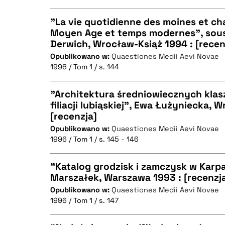
BIBTEX
"La vie quotidienne des moines et ch
Moyen Age et temps modernes", sous 
Derwich, Wrocław-Książ 1994 : [recen
CZYSTY TEKST
Opublikowano w:
Quaestiones Medii Aevi Novae
1996 / Tom 1 / s. 144
"Architektura średniowiecznych klas
BIBTEX
filiacji lubiąskiej", Ewa Łużyniecka, 
[recenzja]
CZYSTY TEKST
Opublikowano w:
Quaestiones Medii Aevi Novae
1996 / Tom 1 / s. 145 - 146
"Katalog grodzisk i zamczysk w Karpa
BIBTEX
Marszałek, Warszawa 1993 : [recenzj
Opublikowano w:
Quaestiones Medii Aevi Novae
CZYSTY TEKST
1996 / Tom 1 / s. 147