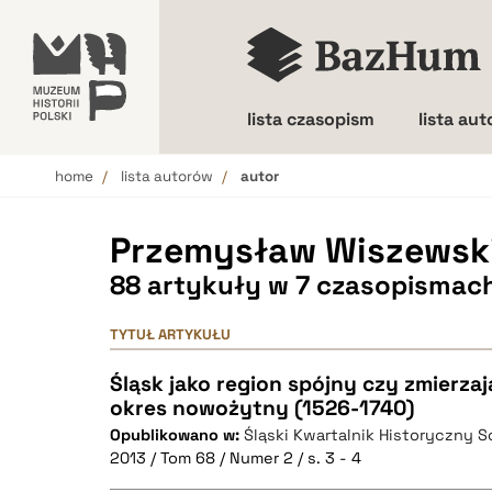
lista czasopism
lista au
home
lista autorów
autor
Wielkość liter
Przemysław Wiszewsk
88 artykuły w 7 czasopismac
TYTUŁ ARTYKUŁU
Śląsk jako region spójny czy zmierzaj
okres nowożytny (1526-1740)
Opublikowano w:
Śląski Kwartalnik Historyczny 
2013 / Tom 68 / Numer 2 / s. 3 - 4