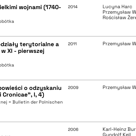
elkimi wojnami (1740-
Lucyna Harc
2014
Przemysław W
Rościsław Żere
Sobótka
odziały terytorialne a
Przemysław W
2011
w XI - pierwszej
Sobótka
opowieści o odzyskaniu
Przemysław W
2009
Cronicae", I, 4)
znej = Bulletin der Polnischen
Karl-Heinz Bu
2006
Gundolf Keil