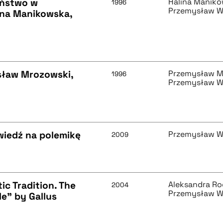
eństwo w
Halina Manik
1996
Przemysław W
ina Manikowska,
sław Mrozowski,
Przemysław M
1996
Przemysław W
wiedź na polemikę
Przemysław W
2009
ic Tradition. The
Aleksandra R
2004
Przemysław W
le" by Gallus