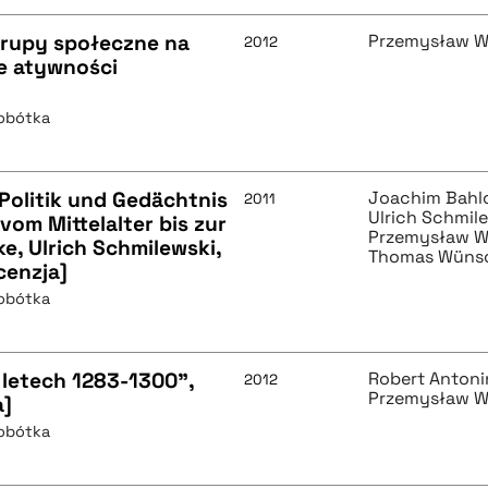
Grupy społeczne na
Przemysław W
2012
e atywności
Sobótka
Politik und Gedächtnis
Joachim Bahl
2011
Ulrich Schmil
vom Mittelalter bis zur
Przemysław W
, Ulrich Schmilewski,
Thomas Wüns
cenzja]
Sobótka
v letech 1283-1300",
Robert Antoni
2012
Przemysław W
a]
Sobótka