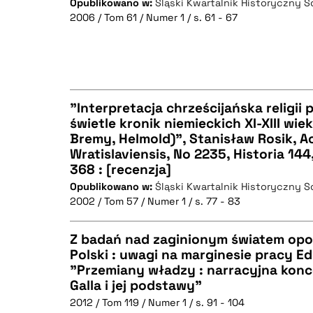
BIBTEX
Opublikowano w:
Śląski Kwartalnik Historyczny 
2006 / Tom 61 / Numer 1 / s. 61 - 67
CZYSTY TEKST
BIBTEX
"Interpretacja chrześcijańska religii
świetle kronik niemieckich XI-XIII wie
Bremy, Helmold)", Stanisław Rosik, Ac
CZYSTY TEKST
Wratislaviensis, No 2235, Historia 14
368 : [recenzja]
Opublikowano w:
Śląski Kwartalnik Historyczny 
2002 / Tom 57 / Numer 1 / s. 77 - 83
BIBTEX
Z badań nad zaginionym światem opow
Polski : uwagi na marginesie pracy E
"Przemiany władzy : narracyjna konc
CZYSTY TEKST
Galla i jej podstawy"
2012 / Tom 119 / Numer 1 / s. 91 - 104