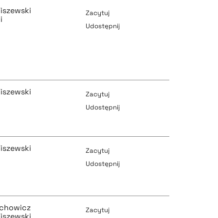
iszewski
Zacytuj
i
Udostępnij
pobierz cytat
pobierz cytat
iszewski
Zacytuj
Udostępnij
pobierz cytat
pobierz cytat
iszewski
Zacytuj
Udostępnij
pobierz cytat
pobierz cytat
chowicz
Zacytuj
iszewski