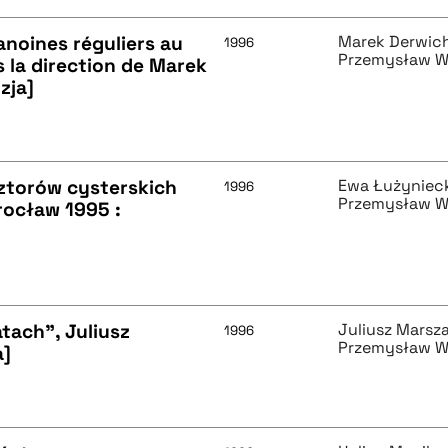
anoines réguliers au
Marek Derwic
1996
Przemysław W
la direction de Marek
zja]
ztorów cysterskich
Ewa Łużyniec
1996
Przemysław W
Wrocław 1995 :
tach", Juliusz
Juliusz Marsz
1996
Przemysław W
a]