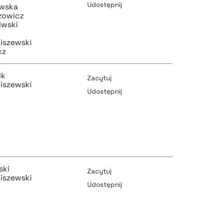
Udostępnij
owska
zowicz
pobierz cytat
iwski
pobierz cytat
iszewski
cz
ik
Zacytuj
iszewski
pobierz cytat
Udostępnij
pobierz cytat
ski
Zacytuj
pobierz cytat
iszewski
Udostępnij
pobierz cytat