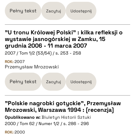
pobierz cytat
Pełny tekst
Zacytuj
Udostępnij
BIBTEX
"U tronu Królowej Polski" : kilka refleksji o
wystawie jasnogórskiej w Zamku, 15
pobierz cytat
CZYSTY TEKST
grudnia 2006 - 11 marca 2007
2007 / Tom 1/2 (53/54) / s. 253 - 258
pobierz cytat
ROK:
2007
Przemysław Mrozowski
BIBTEX
Pełny tekst
Zacytuj
Udostępnij
pobierz cytat
"Polskie nagrobki gotyckie", Przemysław
Mrozowski, Warszawa 1994 : [recenzja]
CZYSTY TEKST
Opublikowano w:
Biuletyn Historii Sztuki
2000 / Tom 62 / Numer 1/2 / s. 286 - 296
pobierz cytat
ROK:
2000