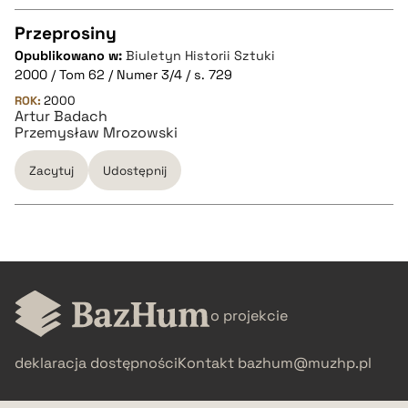
Przeprosiny
Opublikowano w:
Biuletyn Historii Sztuki
CZYSTY TEKST
2000 / Tom 62 / Numer 3/4 / s. 729
ROK:
2000
Artur Badach
pobierz cytat
Przemysław Mrozowski
Zacytuj
Udostępnij
BIBTEX
pobierz cytat
CZYSTY TEKST
o projekcie
pobierz cytat
deklaracja dostępności
Kontakt
bazhum@muzhp.pl
BIBTEX