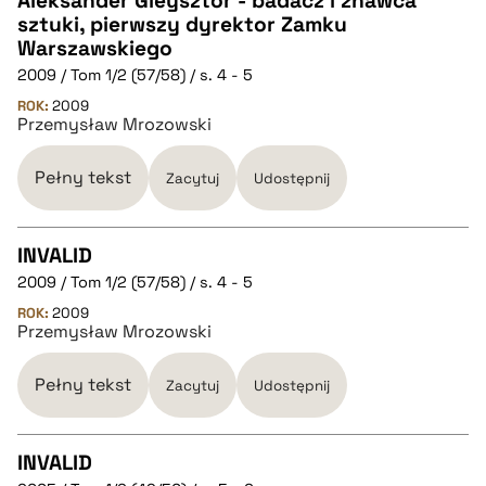
Aleksander Gieysztor - badacz i znawca
sztuki, pierwszy dyrektor Zamku
CZYSTY TEKST
Warszawskiego
2009 / Tom 1/2 (57/58) / s. 4 - 5
pobierz cytat
ROK:
2009
Przemysław Mrozowski
BIBTEX
Pełny tekst
Zacytuj
Udostępnij
pobierz cytat
INVALID
2009 / Tom 1/2 (57/58) / s. 4 - 5
CZYSTY TEKST
ROK:
2009
Przemysław Mrozowski
pobierz cytat
Pełny tekst
Zacytuj
Udostępnij
BIBTEX
INVALID