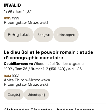
INVALID
1999 / Tom 1 (37)
CZYSTY TEKST
ROK:
1999
Przemysław Mrozowski
pobierz cytat
Pełny tekst
Zacytuj
Udostępnij
BIBTEX
Le dieu Sol et le pouvoir romain : etude
d'iconographie monètaire
pobierz cytat
CZYSTY TEKST
Opublikowano w:
Wiadomości Numizmatyczne
1992 / Tom 36 / Numer 1-2 (139-140) / s. 1 - 26
pobierz cytat
ROK:
1992
Anita Chiron-Mrozowska
Przemysław Mrozowski
BIBTEX
Zacytuj
Udostępnij
pobierz cytat