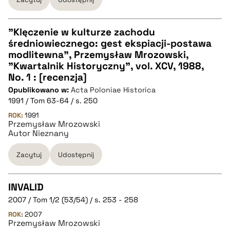
pobierz cytat
"Klęczenie w kulturze zachodu
średniowiecznego: gest ekspiacji-postawa
CZYSTY TEKST
modlitewna", Przemysław Mrozowski,
"Kwartalnik Historyczny", vol. XCV, 1988,
No. 1 : [recenzja]
pobierz cytat
Opublikowano w:
Acta Poloniae Historica
1991 / Tom 63-64 / s. 250
BIBTEX
ROK:
1991
Przemysław Mrozowski
Autor Nieznany
pobierz cytat
Zacytuj
Udostępnij
INVALID
2007 / Tom 1/2 (53/54) / s. 253 - 258
CZYSTY TEKST
ROK:
2007
Przemysław Mrozowski