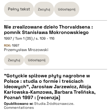
pobierz cytat
Pełny tekst
Zacytuj
Udostępnij
BIBTEX
Nie zrealizowane dzieło Thorvaldsena :
pomnik Stanisława Mokronowskiego
pobierz cytat
CZYSTY TEKST
1997 / Tom 1 (35) / s. 109 - 116
ROK:
1997
Przemysław Mrozowski
pobierz cytat
Zacytuj
Udostępnij
BIBTEX
"Gotyckie spiżowe płyty nagrobne w
pobierz cytat
Polsce : studia o formie i treściach
CZYSTY TEKST
ideowych", Jarosław Jarzewicz, Alicja
Karłowska-Kamzowa, Barbara Trelińska,
Poznań 1997 : [recenzja]
pobierz cytat
Opublikowano w:
Studia Źródłoznawcze.
Commentationes