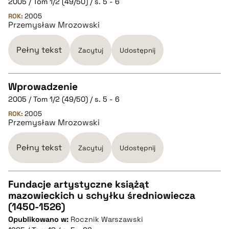
pobierz cytat
2005 / Tom 1/2 (49/50) / s. 5 - 6
CZYSTY TEKST
ROK:
2005
Przemysław Mrozowski
pobierz cytat
Pełny tekst
Zacytuj
Udostępnij
BIBTEX
Wprowadzenie
pobierz cytat
2005 / Tom 1/2 (49/50) / s. 5 - 6
CZYSTY TEKST
ROK:
2005
Przemysław Mrozowski
pobierz cytat
Pełny tekst
Zacytuj
Udostępnij
BIBTEX
Fundacje artystyczne książąt
mazowieckich u schyłku średniowiecza
pobierz cytat
CZYSTY TEKST
(1450-1526)
Opublikowano w:
Rocznik Warszawski