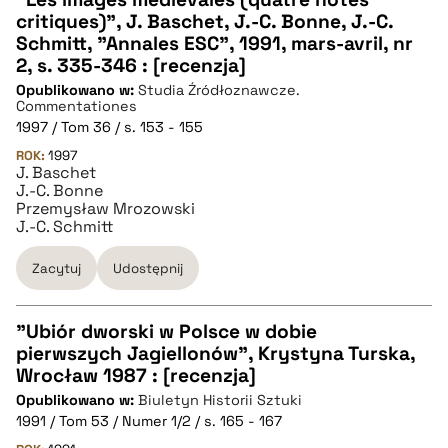
critiques)", J. Baschet, J.-C. Bonne, J.-C.
CZYSTY TEKST
Schmitt, "Annales ESC", 1991, mars-avril, nr
2, s. 335-346 : [recenzja]
Opublikowano w:
Studia Źródłoznawcze.
pobierz cytat
Commentationes
1997 / Tom 36 / s. 153 - 155
ROK:
BIBTEX
1997
J. Baschet
J.-C. Bonne
Przemysław Mrozowski
pobierz cytat
J.-C. Schmitt
Zacytuj
Udostępnij
"Ubiór dworski w Polsce w dobie
pierwszych Jagiellonów", Krystyna Turska,
CZYSTY TEKST
Wrocław 1987 : [recenzja]
Opublikowano w:
Biuletyn Historii Sztuki
1991 / Tom 53 / Numer 1/2 / s. 165 - 167
pobierz cytat