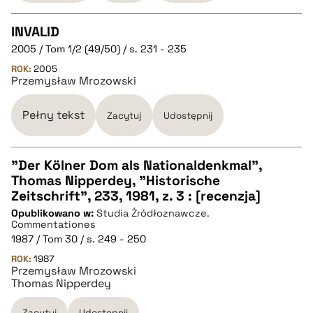
pobierz cytat
INVALID
2005 / Tom 1/2 (49/50) / s. 231 - 235
CZYSTY TEKST
ROK:
2005
Przemysław Mrozowski
pobierz cytat
Pełny tekst
Zacytuj
Udostępnij
BIBTEX
"Der Kölner Dom als Nationaldenkmal",
Thomas Nipperdey, "Historische
pobierz cytat
CZYSTY TEKST
Zeitschrift", 233, 1981, z. 3 : [recenzja]
Opublikowano w:
Studia Źródłoznawcze.
Commentationes
pobierz cytat
1987 / Tom 30 / s. 249 - 250
ROK:
1987
Przemysław Mrozowski
BIBTEX
Thomas Nipperdey
Zacytuj
Udostępnij