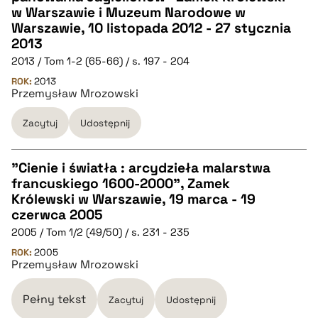
w Warszawie i Muzeum Narodowe w
Warszawie, 10 listopada 2012 - 27 stycznia
pobierz cytat
2013
2013 / Tom 1-2 (65-66) / s. 197 - 204
BIBTEX
ROK:
2013
Przemysław Mrozowski
pobierz cytat
Zacytuj
Udostępnij
"Cienie i światła : arcydzieła malarstwa
francuskiego 1600-2000", Zamek
CZYSTY TEKST
Królewski w Warszawie, 19 marca - 19
czerwca 2005
2005 / Tom 1/2 (49/50) / s. 231 - 235
pobierz cytat
ROK:
2005
Przemysław Mrozowski
BIBTEX
Pełny tekst
Zacytuj
Udostępnij