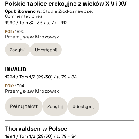
Polskie tablice erekcyjne z wieków XIV i XV
Opublikowano w:
Studia Źródłoznawcze.
CZYSTY TEKST
Commentationes
1990 / Tom 32-33 / s. 77 - 112
ROK:
1990
pobierz cytat
Przemysław Mrozowski
Zacytuj
Udostępnij
BIBTEX
INVALID
pobierz cytat
1994 / Tom 1/2 (29/30) / s. 79 - 84
CZYSTY TEKST
ROK:
1994
Przemysław Mrozowski
pobierz cytat
Pełny tekst
Zacytuj
Udostępnij
BIBTEX
Thorvaldsen w Polsce
pobierz cytat
1994 / Tom 1/2 (29/30) / s. 79 - 84