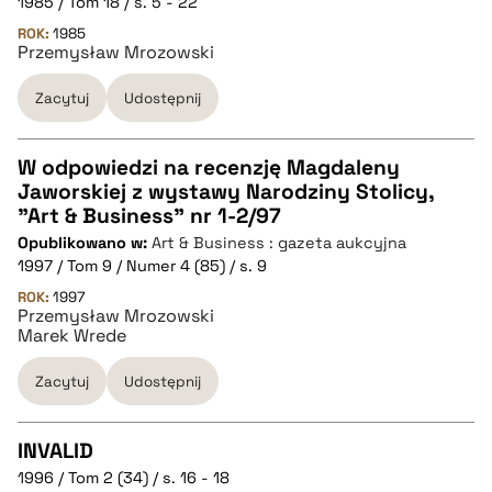
1985 / Tom 18 / s. 5 - 22
pobierz cytat
ROK:
1985
Przemysław Mrozowski
BIBTEX
Zacytuj
Udostępnij
pobierz cytat
W odpowiedzi na recenzję Magdaleny
Jaworskiej z wystawy Narodziny Stolicy,
CZYSTY TEKST
"Art & Business" nr 1-2/97
Opublikowano w:
Art & Business : gazeta aukcyjna
1997 / Tom 9 / Numer 4 (85) / s. 9
pobierz cytat
ROK:
1997
Przemysław Mrozowski
Marek Wrede
BIBTEX
Zacytuj
Udostępnij
pobierz cytat
INVALID
1996 / Tom 2 (34) / s. 16 - 18