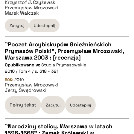
Krzysztof J. Czyżewski
Przemysław Mrozowski
Marek Walczak
BIBTEX
Zacytuj
Udostępnij
pobierz cytat
"Poczet Arcybiskupów Gnieźnieńskich
Prymasów Polski", Przemysław Mrozowski,
CZYSTY TEKST
Warszawa 2003 : [recenzja]
Opublikowano w:
Studia Prymasowskie
2010 / Tom 4 / s. 318 - 321
pobierz cytat
ROK:
2010
Przemysław Mrozowski
Jerzy Swędrowski
BIBTEX
Pełny tekst
Zacytuj
Udostępnij
pobierz cytat
"Narodziny stolicy. Warszawa w latach
1596-1668" : Zamek Królewski w