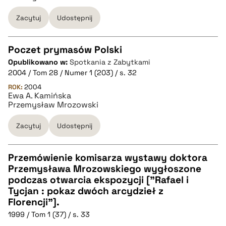
Zacytuj
Udostępnij
BIBTEX
pobierz cytat
Poczet prymasów Polski
Opublikowano w:
Spotkania z Zabytkami
CZYSTY TEKST
2004 / Tom 28 / Numer 1 (203) / s. 32
ROK:
2004
Ewa A. Kamińska
pobierz cytat
Przemysław Mrozowski
Zacytuj
Udostępnij
BIBTEX
Przemówienie komisarza wystawy doktora
pobierz cytat
Przemysława Mrozowskiego wygłoszone
CZYSTY TEKST
podczas otwarcia ekspozycji ["Rafael i
Tycjan : pokaz dwóch arcydzieł z
Florencji"].
pobierz cytat
1999 / Tom 1 (37) / s. 33