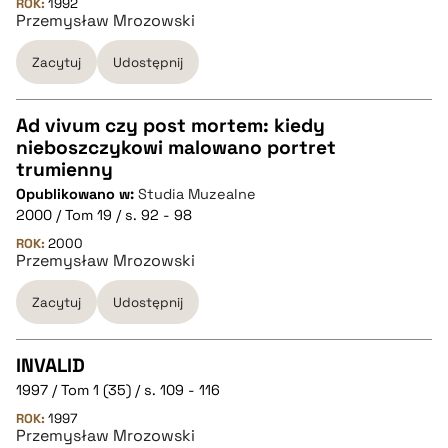
ROK:
1992
Przemysław Mrozowski
BIBTEX
Zacytuj
Udostępnij
pobierz cytat
Ad vivum czy post mortem: kiedy
nieboszczykowi malowano portret
CZYSTY TEKST
trumienny
Opublikowano w:
Studia Muzealne
2000 / Tom 19 / s. 92 - 98
pobierz cytat
ROK:
2000
Przemysław Mrozowski
BIBTEX
Zacytuj
Udostępnij
pobierz cytat
INVALID
1997 / Tom 1 (35) / s. 109 - 116
CZYSTY TEKST
ROK:
1997
Przemysław Mrozowski