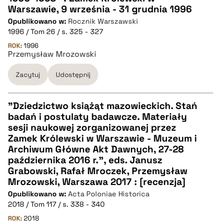
CZYSTY TEKST
Warszawie, 9 września - 31 grudnia 1996
Opublikowano w:
Rocznik Warszawski
1996 / Tom 26 / s. 325 - 327
pobierz cytat
ROK:
1996
Przemysław Mrozowski
BIBTEX
Zacytuj
Udostępnij
pobierz cytat
"Dziedzictwo książąt mazowieckich. Stań
badań i postulaty badawcze. Materiały
CZYSTY TEKST
sesji naukowej zorganizowanej przez
Zamek Królewski w Warszawie - Muzeum i
Archiwum Główne Akt Dawnych, 27-28
pobierz cytat
października 2016 r.", eds. Janusz
Grabowski, Rafał Mroczek, Przemysław
Mrozowski, Warszawa 2017 : [recenzja]
BIBTEX
Opublikowano w:
Acta Poloniae Historica
2018 / Tom 117 / s. 338 - 340
pobierz cytat
ROK:
2018