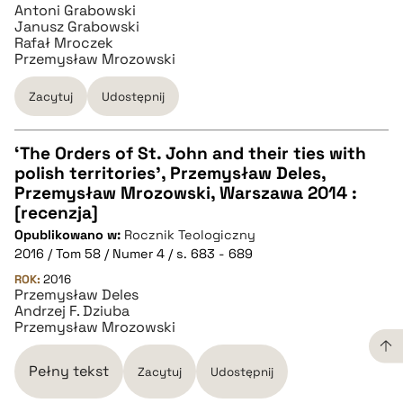
Antoni Grabowski
Janusz Grabowski
Rafał Mroczek
Przemysław Mrozowski
Zacytuj
Udostępnij
‘The Orders of St. John and their ties with
polish territories’, Przemysław Deles,
CZYSTY TEKST
Przemysław Mrozowski, Warszawa 2014 :
[recenzja]
Opublikowano w:
Rocznik Teologiczny
pobierz cytat
2016 / Tom 58 / Numer 4 / s. 683 - 689
ROK:
2016
Przemysław Deles
BIBTEX
Andrzej F. Dziuba
Przemysław Mrozowski
pobierz cytat
Pełny tekst
Zacytuj
Udostępnij