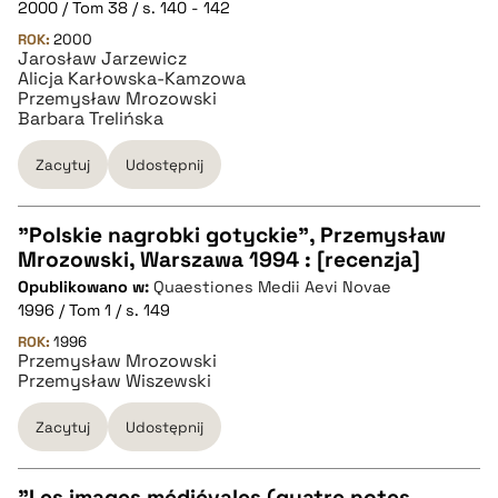
2000 / Tom 38 / s. 140 - 142
BIBTEX
ROK:
2000
Jarosław Jarzewicz
Alicja Karłowska-Kamzowa
pobierz cytat
Przemysław Mrozowski
Barbara Trelińska
Zacytuj
Udostępnij
"Polskie nagrobki gotyckie", Przemysław
Mrozowski, Warszawa 1994 : [recenzja]
CZYSTY TEKST
Opublikowano w:
Quaestiones Medii Aevi Novae
1996 / Tom 1 / s. 149
pobierz cytat
ROK:
1996
Przemysław Mrozowski
Przemysław Wiszewski
BIBTEX
Zacytuj
Udostępnij
pobierz cytat
"Les images médiévales (quatre notes