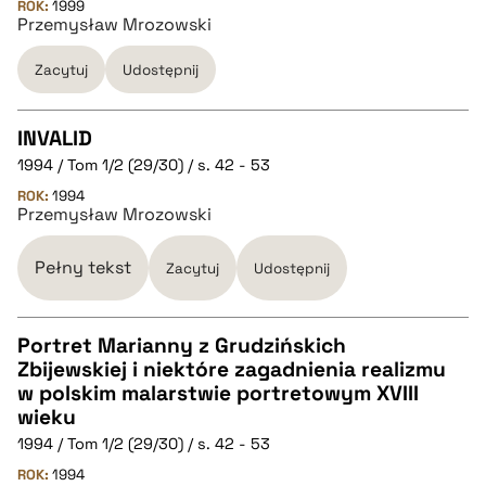
ROK:
1999
Przemysław Mrozowski
BIBTEX
Zacytuj
Udostępnij
pobierz cytat
INVALID
1994 / Tom 1/2 (29/30) / s. 42 - 53
CZYSTY TEKST
ROK:
1994
Przemysław Mrozowski
pobierz cytat
Pełny tekst
Zacytuj
Udostępnij
BIBTEX
Portret Marianny z Grudzińskich
Zbijewskiej i niektóre zagadnienia realizmu
pobierz cytat
CZYSTY TEKST
w polskim malarstwie portretowym XVIII
wieku
1994 / Tom 1/2 (29/30) / s. 42 - 53
pobierz cytat
ROK:
1994