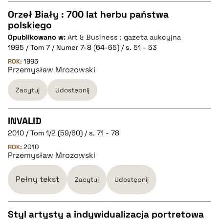
Orzeł Biały : 700 lat herbu państwa
polskiego
pobierz cytat
CZYSTY TEKST
Opublikowano w:
Art & Business : gazeta aukcyjna
1995 / Tom 7 / Numer 7-8 (64-65) / s. 51 - 53
pobierz cytat
ROK:
1995
Przemysław Mrozowski
Zacytuj
Udostępnij
BIBTEX
pobierz cytat
INVALID
2010 / Tom 1/2 (59/60) / s. 71 - 78
CZYSTY TEKST
ROK:
2010
Przemysław Mrozowski
pobierz cytat
Pełny tekst
Zacytuj
Udostępnij
BIBTEX
Styl artysty a indywidualizacja portretowa