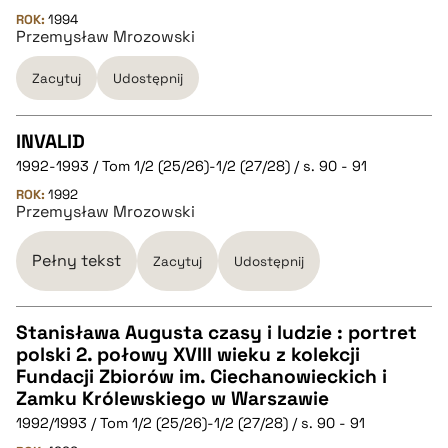
CZYSTY TEKST
ROK:
1994
Przemysław Mrozowski
pobierz cytat
Zacytuj
Udostępnij
BIBTEX
INVALID
1992-1993 / Tom 1/2 (25/26)-1/2 (27/28) / s. 90 - 91
CZYSTY TEKST
pobierz cytat
ROK:
1992
Przemysław Mrozowski
pobierz cytat
Pełny tekst
Zacytuj
Udostępnij
BIBTEX
Stanisława Augusta czasy i ludzie : portret
polski 2. połowy XVIII wieku z kolekcji
pobierz cytat
CZYSTY TEKST
Fundacji Zbiorów im. Ciechanowieckich i
Zamku Królewskiego w Warszawie
1992/1993 / Tom 1/2 (25/26)-1/2 (27/28) / s. 90 - 91
pobierz cytat