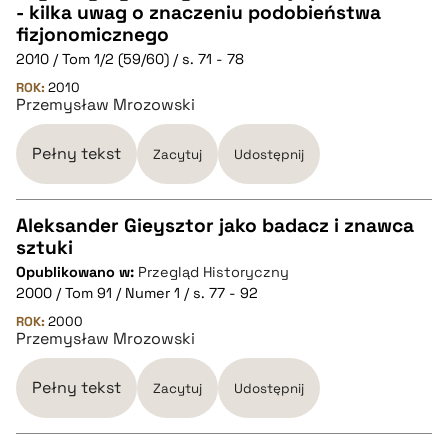
- kilka uwag o znaczeniu podobieństwa
pobierz cytat
CZYSTY TEKST
fizjonomicznego
2010 / Tom 1/2 (59/60) / s. 71 - 78
pobierz cytat
ROK:
2010
Przemysław Mrozowski
BIBTEX
Pełny tekst
Zacytuj
Udostępnij
pobierz cytat
Aleksander Gieysztor jako badacz i znawca
sztuki
CZYSTY TEKST
Opublikowano w:
Przegląd Historyczny
2000 / Tom 91 / Numer 1 / s. 77 - 92
pobierz cytat
ROK:
2000
Przemysław Mrozowski
BIBTEX
Pełny tekst
Zacytuj
Udostępnij
pobierz cytat