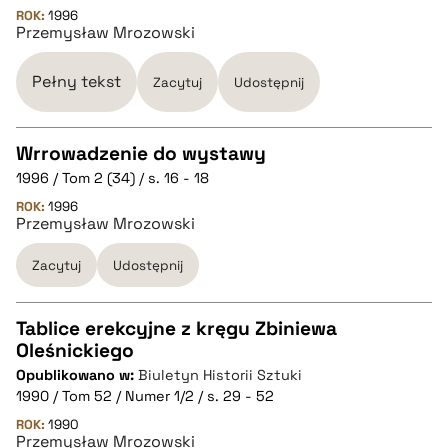
CZYSTY TEKST
ROK:
1996
Przemysław Mrozowski
pobierz cytat
Pełny tekst
Zacytuj
Udostępnij
BIBTEX
Wrrowadzenie do wystawy
pobierz cytat
1996 / Tom 2 (34) / s. 16 - 18
CZYSTY TEKST
ROK:
1996
Przemysław Mrozowski
pobierz cytat
Zacytuj
Udostępnij
BIBTEX
Tablice erekcyjne z kręgu Zbiniewa
Oleśnickiego
CZYSTY TEKST
pobierz cytat
Opublikowano w:
Biuletyn Historii Sztuki
1990 / Tom 52 / Numer 1/2 / s. 29 - 52
pobierz cytat
ROK:
1990
Przemysław Mrozowski