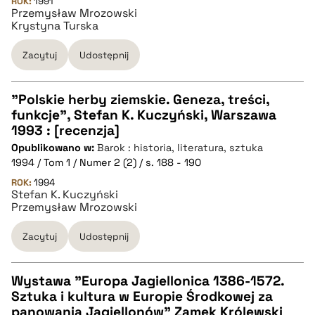
ROK:
1991
Przemysław Mrozowski
Krystyna Turska
BIBTEX
Zacytuj
Udostępnij
pobierz cytat
"Polskie herby ziemskie. Geneza, treści,
funkcje", Stefan K. Kuczyński, Warszawa
CZYSTY TEKST
1993 : [recenzja]
Opublikowano w:
Barok : historia, literatura, sztuka
1994 / Tom 1 / Numer 2 (2) / s. 188 - 190
pobierz cytat
ROK:
1994
Stefan K. Kuczyński
Przemysław Mrozowski
BIBTEX
Zacytuj
Udostępnij
pobierz cytat
Wystawa "Europa Jagiellonica 1386-1572.
Sztuka i kultura w Europie Środkowej za
CZYSTY TEKST
panowania Jagiellonów" Zamek Królewski