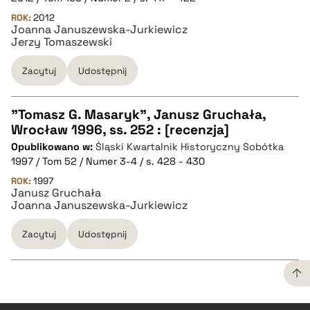
ROK:
2012
Joanna Januszewska-Jurkiewicz
BIBTEX
Jerzy Tomaszewski
pobierz cytat
Zacytuj
Udostępnij
"Tomasz G. Masaryk", Janusz Gruchała,
Wrocław 1996, ss. 252 : [recenzja]
CZYSTY TEKST
Opublikowano w:
Śląski Kwartalnik Historyczny Sobótka
1997 / Tom 52 / Numer 3-4 / s. 428 - 430
pobierz cytat
ROK:
1997
Janusz Gruchała
Joanna Januszewska-Jurkiewicz
BIBTEX
Zacytuj
Udostępnij
pobierz cytat
CZYSTY TEKST