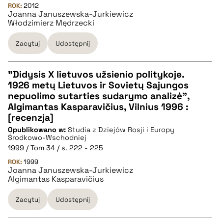
ROK:
2012
Joanna Januszewska-Jurkiewicz
Włodzimierz Mędrzecki
BIBTEX
Zacytuj
Udostępnij
pobierz cytat
"Didysis X lietuvos užsienio politykoje.
1926 metų Lietuvos ir Sovietų Sajungos
CZYSTY TEKST
nepuolimo sutarties sudarymo analizė",
Algimantas Kasparavičius, Vilnius 1996 :
[recenzja]
pobierz cytat
Opublikowano w:
Studia z Dziejów Rosji i Europy
Środkowo-Wschodniej
1999 / Tom 34 / s. 222 - 225
BIBTEX
ROK:
1999
Joanna Januszewska-Jurkiewicz
Algimantas Kasparavičius
pobierz cytat
Zacytuj
Udostępnij