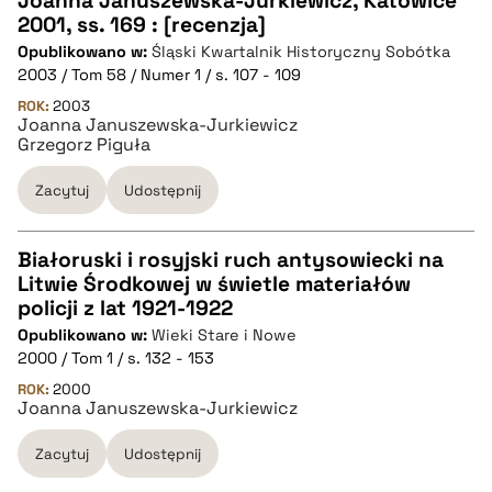
Joanna Januszewska-Jurkiewicz, Katowice
2001, ss. 169 : [recenzja]
Opublikowano w:
Śląski Kwartalnik Historyczny Sobótka
pobierz cytat
2003 / Tom 58 / Numer 1 / s. 107 - 109
ROK:
2003
Joanna Januszewska-Jurkiewicz
BIBTEX
Grzegorz Piguła
pobierz cytat
Zacytuj
Udostępnij
Białoruski i rosyjski ruch antysowiecki na
Litwie Środkowej w świetle materiałów
CZYSTY TEKST
policji z lat 1921-1922
Opublikowano w:
Wieki Stare i Nowe
2000 / Tom 1 / s. 132 - 153
pobierz cytat
ROK:
2000
Joanna Januszewska-Jurkiewicz
BIBTEX
Zacytuj
Udostępnij