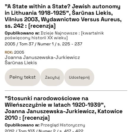
"A State within a State? Jewish autonomy
in Lithuania 1918-1925", Šarūnas Liekis,
CZYSTY TEKST
Vilnius 2003, Wydawnictwo Versus Aureus,
ss. 242 : [recenzja]
Opublikowano w:
Dzieje Najnowsze : [kwartalnik
pobierz cytat
poświęcony historii XX wieku]
2005 / Tom 37 / Numer 1 / s. 225 - 237
ROK:
BIBTEX
2005
Joanna Januszewska-Jurkiewicz
Šarūnas Liekis
pobierz cytat
Pełny tekst
Zacytuj
Udostępnij
"Stosunki narodowościowe na
Wileńszczyźnie w latach 1920-1939",
CZYSTY TEKST
Joanna Januszewska-Jurkiewicz, Katowice
2010 : [recenzja]
Opublikowano w:
Przegląd Historyczny
pobierz cytat
2012 / Tom 103 / Numer 2 / s. 417 - 422