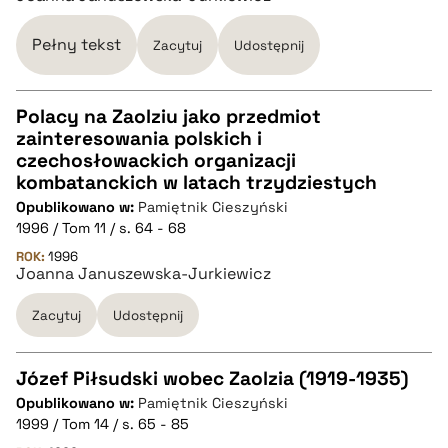
Pełny tekst
Zacytuj
Udostępnij
Polacy na Zaolziu jako przedmiot
zainteresowania polskich i
CZYSTY TEKST
czechosłowackich organizacji
kombatanckich w latach trzydziestych
Opublikowano w:
Pamiętnik Cieszyński
pobierz cytat
1996 / Tom 11 / s. 64 - 68
ROK:
1996
Joanna Januszewska-Jurkiewicz
BIBTEX
Zacytuj
Udostępnij
pobierz cytat
Józef Piłsudski wobec Zaolzia (1919-1935)
Opublikowano w:
Pamiętnik Cieszyński
CZYSTY TEKST
1999 / Tom 14 / s. 65 - 85