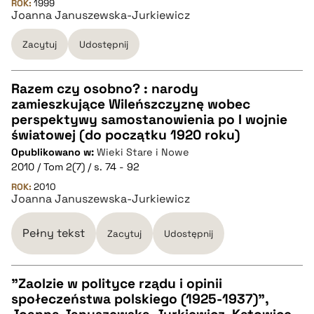
ROK:
1999
Joanna Januszewska-Jurkiewicz
pobierz cytat
Zacytuj
Udostępnij
BIBTEX
Razem czy osobno? : narody
pobierz cytat
zamieszkujące Wileńszczyznę wobec
CZYSTY TEKST
perspektywy samostanowienia po I wojnie
światowej (do początku 1920 roku)
Opublikowano w:
Wieki Stare i Nowe
pobierz cytat
2010 / Tom 2(7) / s. 74 - 92
ROK:
2010
Joanna Januszewska-Jurkiewicz
BIBTEX
Pełny tekst
Zacytuj
Udostępnij
pobierz cytat
"Zaolzie w polityce rządu i opinii
społeczeństwa polskiego (1925-1937)",
CZYSTY TEKST