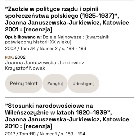
pobierz cytat
"Zaolzie w polityce rządu i opinii
społeczeństwa polskiego (1925-1937)",
CZYSTY TEKST
Joanna Januszewska-Jurkiewicz, Katowice
2001 : [recenzja]
Opublikowano w:
Dzieje Najnowsze : [kwartalnik
pobierz cytat
poświęcony historii XX wieku]
2002 / Tom 34 / Numer 2 / s. 188 - 193
ROK:
BIBTEX
2002
Joanna Januszewska-Jurkiewicz
Krzysztof Nowak
pobierz cytat
Pełny tekst
Zacytuj
Udostępnij
"Stosunki narodowościowe na
Wileńszczyźnie w latach 1920–1939",
CZYSTY TEKST
Joanna Januszewska-Jurkiewicz, Katowice
2010 : [recenzja]
2012 / Tom 119 / Numer 1 / s. 189 - 194
pobierz cytat