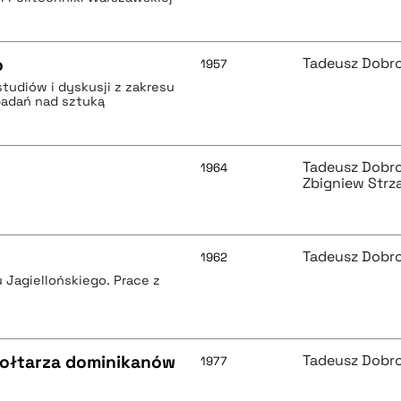
o
Tadeusz Dobr
1957
studiów i dyskusji z zakresu
z badań nad sztuką
Tadeusz Dobr
1964
Zbigniew Strz
Tadeusz Dobr
1962
Jagiellońskiego. Prace z
 ołtarza dominikanów
Tadeusz Dobr
1977