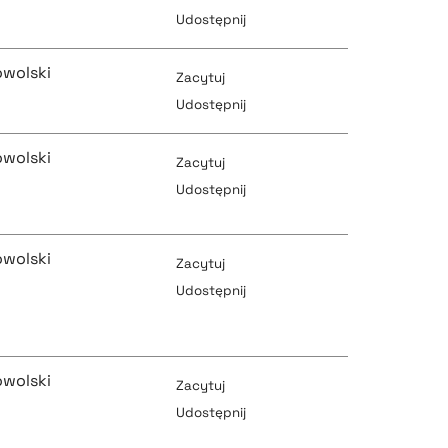
Udostępnij
pobierz cytat
owolski
pobierz cytat
Zacytuj
Udostępnij
owolski
pobierz cytat
Zacytuj
pobierz cytat
Udostępnij
pobierz cytat
owolski
Zacytuj
pobierz cytat
Udostępnij
pobierz cytat
pobierz cytat
owolski
Zacytuj
Udostępnij