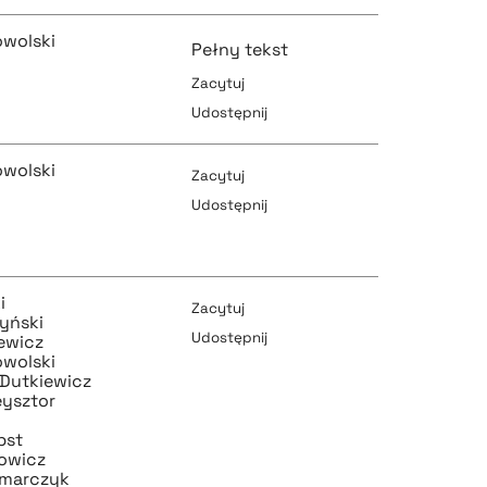
owolski
Pełny tekst
Zacytuj
Udostępnij
pobierz cytat
owolski
Zacytuj
Udostępnij
pobierz cytat
pobierz cytat
i
Zacytuj
yński
Udostępnij
ewicz
owolski
 Dutkiewicz
pobierz cytat
eysztor
pobierz cytat
bst
mowicz
zmarczyk