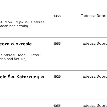
Tadeusz Dobr
1956
studiów i dyskusji z zakresu
z badań nad sztuką
ecza w okresie
Tadeusz Dobr
1955
 Zakresu Teorii i Historii
adań nad Sztuką
iele Św. Katarzyny w
Tadeusz Dobr
1929
Tadeusz Dobr
1955