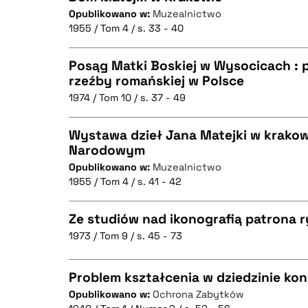
Opublikowano w:
Muzealnictwo
BIBTEX
1955 / Tom 4 / s. 33 - 40
CZYSTY TEKST
Posąg Matki Boskiej w Wysocicach : 
rzeźby romańskiej w Polsce
1974 / Tom 10 / s. 37 - 49
CZYSTY TEKST
BIBTEX
Wystawa dzieł Jana Matejki w krak
Narodowym
Opublikowano w:
Muzealnictwo
CZYSTY TEKST
BIBTEX
1955 / Tom 4 / s. 41 - 42
Ze studiów nad ikonografią patrona 
1973 / Tom 9 / s. 45 - 73
BIBTEX
CZYSTY TEKST
Problem kształcenia w dziedzinie ko
Opublikowano w:
Ochrona Zabytków