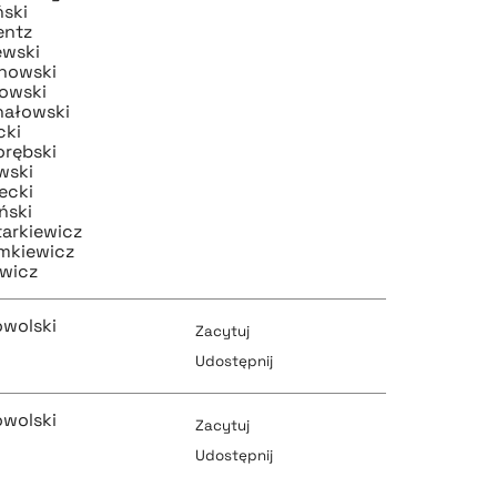
ński
entz
pobierz cytat
ewski
inowski
owski
hałowski
cki
orębski
wski
ecki
ński
arkiewicz
mkiewicz
wicz
owolski
Zacytuj
Udostępnij
owolski
Zacytuj
pobierz cytat
Udostępnij