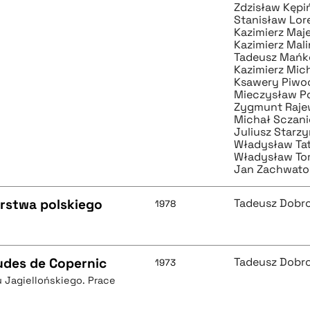
Zdzisław Kępi
Stanisław Lor
Kazimierz Maj
Kazimierz Mal
Tadeusz Mańk
Kazimierz Mic
Ksawery Piwo
Mieczysław P
Zygmunt Raje
Michał Sczani
Juliusz Starzy
Władysław Tat
Władysław To
Jan Zachwato
rstwa polskiego
Tadeusz Dobr
1978
udes de Copernic
Tadeusz Dobr
1973
Jagiellońskiego. Prace