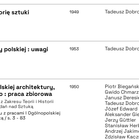
rię sztuki
Tadeusz Dobr
1949
 polskiej : uwagi
Tadeusz Dobr
1953
skiej architektury,
Piotr Biegańsk
1950
Gwido Chmarz
o : praca zbiorowa
Janusz Deresi
 Zakresu Teorii i Historii
Tadeusz Dobr
adań nad Sztuką
Józef Edward
u z pracami I Ogólnopolskiej
Aleksander Gi
 / s. 3 - 83
Jerzy Güttler
Stanisław Her
Andrzej Jaki
Zdzisław Kac