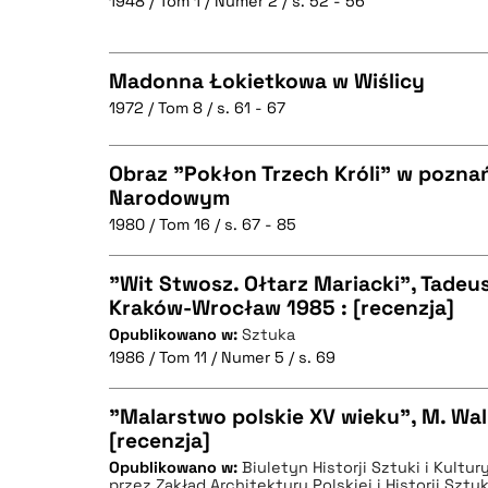
1948 / Tom 1 / Numer 2 / s. 52 - 56
CZYSTY TEKST
BIBTEX
Madonna Łokietkowa w Wiślicy
1972 / Tom 8 / s. 61 - 67
BIBTEX
CZYSTY TEKST
Obraz "Pokłon Trzech Króli" w pozn
Narodowym
1980 / Tom 16 / s. 67 - 85
CZYSTY TEKST
BIBTEX
"Wit Stwosz. Ołtarz Mariacki", Tadeu
Kraków-Wrocław 1985 : [recenzja]
Opublikowano w:
Sztuka
CZYSTY TEKST
BIBTEX
1986 / Tom 11 / Numer 5 / s. 69
"Malarstwo polskie XV wieku", M. Wal
[recenzja]
BIBTEX
Opublikowano w:
Biuletyn Historji Sztuki i Kultu
CZYSTY TEKST
przez Zakład Architektury Polskiej i Historji Sztu