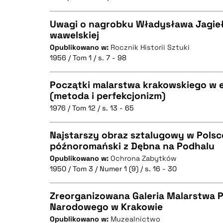
BIBTEX
Uwagi o nagrobku Władysława Jagieł
wawelskiej
BIBTEX
Opublikowano w:
Rocznik Historii Sztuki
CZYSTY TEKST
1956 / Tom 1 / s. 7 - 98
Początki malarstwa krakowskiego w 
(metoda i perfekcjonizm)
BIBTEX
1976 / Tom 12 / s. 13 - 65
CZYSTY TEKST
Najstarszy obraz sztalugowy w Polsc
późnoromański z Dębna na Podhalu
Opublikowano w:
Ochrona Zabytków
CZYSTY TEKST
BIBTEX
1950 / Tom 3 / Numer 1 (9) / s. 16 - 30
Zreorganizowana Galeria Malarstwa 
Narodowego w Krakowie
BIBTEX
Opublikowano w:
Muzealnictwo
CZYSTY TEKST