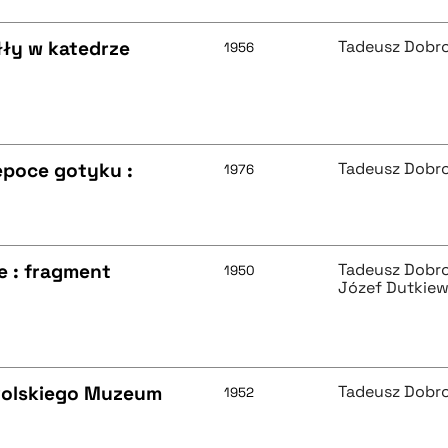
ły w katedrze
Tadeusz Dobr
1956
epoce gotyku :
Tadeusz Dobr
1976
e : fragment
Tadeusz Dobr
1950
Józef Dutkiew
Polskiego Muzeum
Tadeusz Dobr
1952