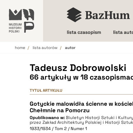
lista czasopism
lista au
home
lista autorów
autor
Wielkość liter
Tadeusz Dobrowolski
66 artykuły w 18 czasopisma
TYTUŁ ARTYKUŁU
Gotyckie malowidła ścienne w koście
Chełmnie na Pomorzu
Opublikowano w:
Biuletyn Historji Sztuki i Kultu
przez Zakład Architektury Polskiej i Historji Sztu
1933/1934 / Tom 2 / Numer 1