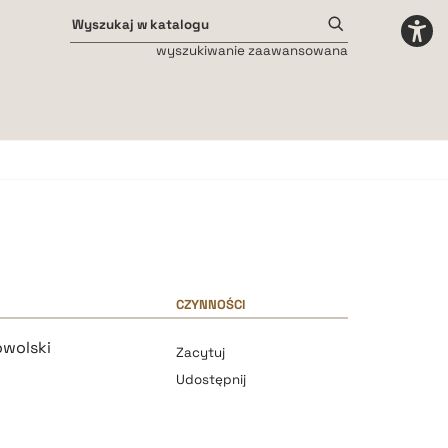
wyszukiwanie zaawansowana
Odstępy międzyliterowe
małe
średnie
duże
CZYNNOŚCI
owolski
Zacytuj
Udostępnij