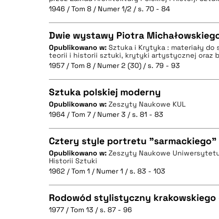
1946 / Tom 8 / Numer 1/2 / s. 70 - 84
Dwie wystawy Piotra Michałowskieg
BIBTEX
Opublikowano w:
Sztuka i Krytyka : materiały do 
teorii i historii sztuki, krytyki artystycznej ora
CZYSTY TEKST
1957 / Tom 8 / Numer 2 (30) / s. 79 - 93
Sztuka polskiej moderny
Opublikowano w:
Zeszyty Naukowe KUL
BIBTEX
1964 / Tom 7 / Numer 3 / s. 81 - 83
CZYSTY TEKST
Cztery style portretu "sarmackiego"
Opublikowano w:
Zeszyty Naukowe Uniwersytetu 
Historii Sztuki
CZYSTY TEKST
BIBTEX
1962 / Tom 1 / Numer 1 / s. 83 - 103
Rodowód stylistyczny krakowskiego
1977 / Tom 13 / s. 87 - 96
BIBTEX