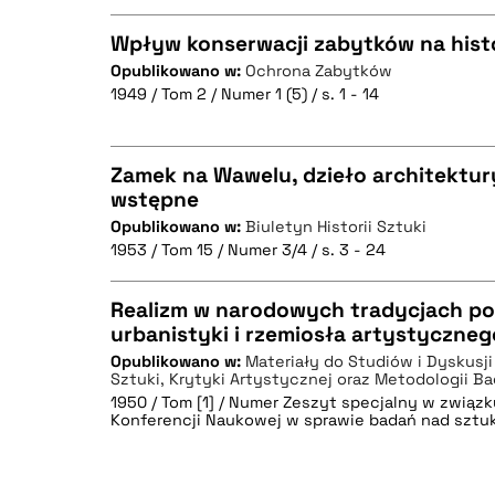
Wpływ konserwacji zabytków na histo
Opublikowano w:
Ochrona Zabytków
1949 / Tom 2 / Numer 1 (5) / s. 1 - 14
CZYSTY TEKST
Zamek na Wawelu, dzieło architektury
wstępne
BIBTEX
Opublikowano w:
Biuletyn Historii Sztuki
CZYSTY TEKST
1953 / Tom 15 / Numer 3/4 / s. 3 - 24
Realizm w narodowych tradycjach pol
urbanistyki i rzemiosła artystyczneg
BIBTEX
Opublikowano w:
Materiały do Studiów i Dyskusji z
CZYSTY TEKST
Sztuki, Krytyki Artystycznej oraz Metodologii B
1950 / Tom [1] / Numer Zeszyt specjalny w związk
Konferencji Naukowej w sprawie badań nad sztuką
BIBTEX