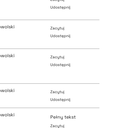
Udostępnij
pobierz cytat
pobierz cytat
owolski
Zacytuj
Udostępnij
pobierz cytat
owolski
pobierz cytat
Zacytuj
Udostępnij
pobierz cytat
pobierz cytat
owolski
Zacytuj
Udostępnij
pobierz cytat
owolski
Pełny tekst
pobierz cytat
Zacytuj