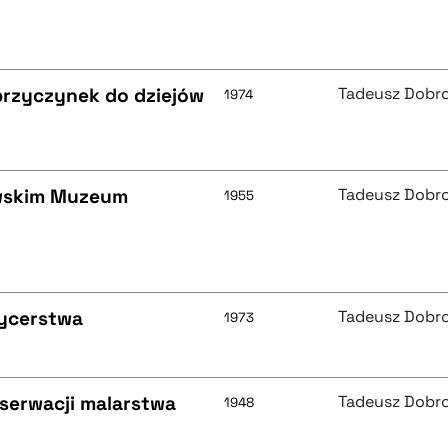
przyczynek do dziejów
Tadeusz Dobr
1974
owskim Muzeum
Tadeusz Dobr
1955
rycerstwa
Tadeusz Dobr
1973
nserwacji malarstwa
Tadeusz Dobr
1948