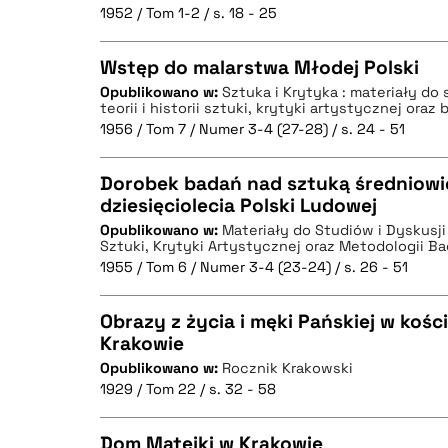
1952 / Tom 1-2 / s. 18 - 25
Wstęp do malarstwa Młodej Polski
Opublikowano w:
Sztuka i Krytyka : materiały do 
BIBTEX
teorii i historii sztuki, krytyki artystycznej ora
CZYSTY TEKST
1956 / Tom 7 / Numer 3-4 (27-28) / s. 24 - 51
Dorobek badań nad sztuką średniowi
dziesięciolecia Polski Ludowej
BIBTEX
Opublikowano w:
Materiały do Studiów i Dyskusji z
CZYSTY TEKST
Sztuki, Krytyki Artystycznej oraz Metodologii B
1955 / Tom 6 / Numer 3-4 (23-24) / s. 26 - 51
Obrazy z życia i męki Pańskiej w kośc
Krakowie
BIBTEX
Opublikowano w:
Rocznik Krakowski
CZYSTY TEKST
1929 / Tom 22 / s. 32 - 58
Dom Matejki w Krakowie