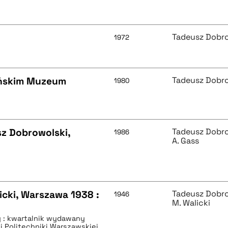
Tadeusz Dobr
1972
ańskim Muzeum
Tadeusz Dobr
1980
sz Dobrowolski,
Tadeusz Dobr
1986
A. Gass
icki, Warszawa 1938 :
Tadeusz Dobr
1946
M. Walicki
ry : kwartalnik wydawany
ki Politechniki Warszawskiej