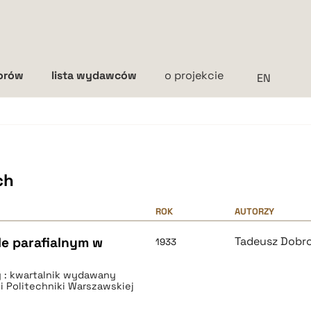
torów
lista wydawców
o projekcie
Interlinia
mała
średnia
duża
ch
ROK
AUTORZY
le parafialnym w
Tadeusz Dobr
1933
ry : kwartalnik wydawany
ki Politechniki Warszawskiej