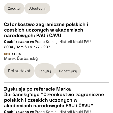
BIBTEX
Zacytuj
Udostępnij
pobierz cytat
Członkostwo zagraniczne polskich i
czeskich uczonych w akademiach
CZYSTY TEKST
narodowych: PAU i ČAVU
Opublikowano w:
Prace Komisji Historii Nauki PAU
2004 / Tom 6 / s. 177 - 207
pobierz cytat
ROK:
2004
Marek Ďurčanský
BIBTEX
Pełny tekst
Zacytuj
Udostępnij
pobierz cytat
Dyskusja po referacie Marka
Ďurčansky'ego "Członkostwo zagraniczne
CZYSTY TEKST
polskich i czeskich uczonych w
akademiach narodowych: PAU i ČAVU"
Opublikowano w:
Prace Komisji Historii Nauki PAU