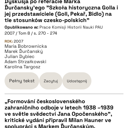
Dyskusja po referacie Marka
Ďurčansky'ego "Szkoła historyczna Golla i
CZYSTY TEKST
jej przedstawiciele (Goll, Pekař, Bidlo) na
tle stosunków czesko-polskich"
Opublikowano w:
Prace Komisji Historii Nauki PAU
pobierz cytat
2007 / Tom 8 / s. 270 - 274
ROK:
2007
Maria Bobrownicka
BIBTEX
Marek Ďurčanský
Julian Dybiec
Adam Strzałkowski
pobierz cytat
Karolina Targosz
Pełny tekst
Zacytuj
Udostępnij
„Formování československého
zahraničního odboje v letech 1938 –1939
CZYSTY TEKST
ve světle svědectví Jana Opočenského”,
kritické vydání připravil Milan Hauner ve
spolupráci s Markem Ďurčanským,