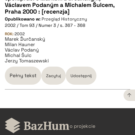
pobierz cytat
Václavem Podaným a Michalem Šulcem,
Praha 2000 : [recenzja]
Opublikowano w:
BIBTEX
Przegląd Historyczny
2002 / Tom 93 / Numer 3 / s. 367 - 368
ROK:
2002
pobierz cytat
Marek Ďurčanský
Milan Hauner
Václav Podaný
Michal Šulc
Jerzy Tomaszewski
Pełny tekst
Zacytuj
Udostępnij
CZYSTY TEKST
o projekcie
pobierz cytat