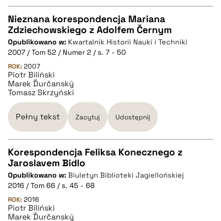
Nieznana korespondencja Mariana
Zdziechowskiego z Adolfem Černym
CZYSTY TEKST
Opublikowano w:
Kwartalnik Historii Nauki i Techniki
2007 / Tom 52 / Numer 2 / s. 7 - 50
pobierz cytat
ROK:
2007
Piotr Biliński
Marek Ďurčanský
Tomasz Skrzyński
BIBTEX
Pełny tekst
Zacytuj
Udostępnij
pobierz cytat
Korespondencja Feliksa Konecznego z
Jaroslavem Bidlo
CZYSTY TEKST
Opublikowano w:
Biuletyn Biblioteki Jagiellońskiej
2016 / Tom 66 / s. 45 - 68
pobierz cytat
ROK:
2016
Piotr Biliński
Marek Ďurčanský