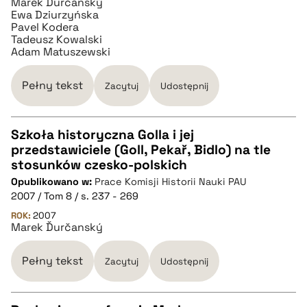
Marek Ďurčanský
Ewa Dziurzyńska
Pavel Kodera
pobierz cytat
Tadeusz Kowalski
Adam Matuszewski
Pełny tekst
Zacytuj
Udostępnij
Szkoła historyczna Golla i jej
przedstawiciele (Goll, Pekař, Bidlo) na tle
CZYSTY TEKST
stosunków czesko-polskich
Opublikowano w:
Prace Komisji Historii Nauki PAU
2007 / Tom 8 / s. 237 - 269
pobierz cytat
ROK:
2007
Marek Ďurčanský
BIBTEX
Pełny tekst
Zacytuj
Udostępnij
pobierz cytat