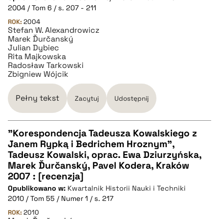
pobierz cytat
2004 / Tom 6 / s. 207 - 211
ROK:
2004
Stefan W. Alexandrowicz
BIBTEX
Marek Ďurčanský
Julian Dybiec
Rita Majkowska
pobierz cytat
Radosław Tarkowski
Zbigniew Wójcik
Pełny tekst
Zacytuj
Udostępnij
"Korespondencja Tadeusza Kowalskiego z
Janem Rypką i Bedrichem Hroznym",
CZYSTY TEKST
Tadeusz Kowalski, oprac. Ewa Dziurzyńska,
Marek Ďurčanský, Pavel Kodera, Kraków
2007 : [recenzja]
pobierz cytat
Opublikowano w:
Kwartalnik Historii Nauki i Techniki
2010 / Tom 55 / Numer 1 / s. 217
BIBTEX
ROK:
2010