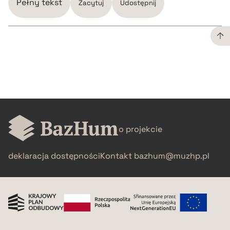
Pełny tekst
Zacytuj
Udostępnij
CZYSTY TEKST
pobierz cytat
BIBTEX
o projekcie
pobierz cytat
deklaracja dostępności
Kontakt
bazhum@muzhp.pl