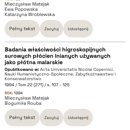
Mieczysław Matejak
pobierz cytat
Ewa Popowska
Katarzyna Wróblewska
BIBTEX
Pełny tekst
Zacytuj
Udostępnij
pobierz cytat
Badania właściwości higroskopijnych
surowych płócien lnianych używanych
CZYSTY TEKST
jako płótna malarskie
Opublikowano w:
Acta Universitatis Nicolai Copernici.
Nauki Humanistyczno-Społeczne. Zabytkoznawstwo i
pobierz cytat
Konserwatorstwo
1994 / Tom 22 (271) / s. 107 - 125
ROK:
1994
BIBTEX
Mieczysław Matejak
Bogumiła Rouba
pobierz cytat
Pełny tekst
Zacytuj
Udostępnij