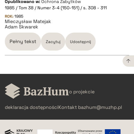
Opublikowano w:
Ochrona Zabytków
1985 / Tom 38 / Numer 3-4 (150-151) / s. 308 - 311
pobierz cytat
ROK:
1985
Mieczysław Matejak
Adam Skwarek
BIBTEX
Pełny tekst
Zacytuj
Udostępnij
pobierz cytat
CZYSTY TEKST
o projekcie
pobierz cytat
deklaracja dostępności
Kontakt
bazhum@muzhp.pl
BIBTEX
pobierz cytat