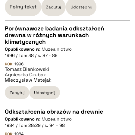
Pełny tekst
Zacytuj
Udostępnij
Porównawcze badania odkształceń
drewna w różnych warunkach
CZYSTY TEKST
klimatycznych
Opublikowano w:
Muzealnictwo
1996 / Tom 38 / s. 87 - 89
pobierz cytat
ROK:
1996
Tomasz Bieńkowski
Agnieszka Czubak
BIBTEX
Mieczysław Matejak
Zacytuj
Udostępnij
pobierz cytat
Odkształcenia obrazów na drewnie
Opublikowano w:
Muzealnictwo
CZYSTY TEKST
1984 / Tom 28/29 / s. 94 - 98
ROK:
1984