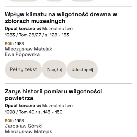
Wpływ klimatu na wilgotność drewna w
zbiorach muzealnych
CZYSTY TEKST
Opublikowano w:
Muzealnictwo
1983 / Tom 26/27 / s. 128 - 133
pobierz cytat
ROK:
1983
Mieczysław Matejak
Ewa Popowska
BIBTEX
Pełny tekst
Zacytuj
Udostępnij
pobierz cytat
Zarys historii pomiaru wilgotności
powietrza
CZYSTY TEKST
Opublikowano w:
Muzealnictwo
1998 / Tom 40 / s. 145 - 150
pobierz cytat
ROK:
1998
Jarosław Górski
Mieczysław Matejak