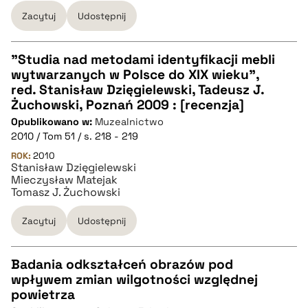
BIBTEX
Zacytuj
Udostępnij
pobierz cytat
"Studia nad metodami identyfikacji mebli
wytwarzanych w Polsce do XIX wieku",
CZYSTY TEKST
red. Stanisław Dzięgielewski, Tadeusz J.
Żuchowski, Poznań 2009 : [recenzja]
Opublikowano w:
Muzealnictwo
pobierz cytat
2010 / Tom 51 / s. 218 - 219
ROK:
2010
Stanisław Dzięgielewski
BIBTEX
Mieczysław Matejak
Tomasz J. Żuchowski
pobierz cytat
Zacytuj
Udostępnij
Badania odkształceń obrazów pod
wpływem zmian wilgotności względnej
CZYSTY TEKST
powietrza