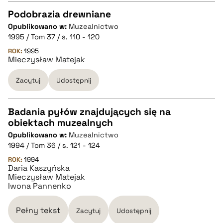
Podobrazia drewniane
Opublikowano w:
Muzealnictwo
CZYSTY TEKST
1995 / Tom 37 / s. 110 - 120
ROK:
1995
Mieczysław Matejak
pobierz cytat
Zacytuj
Udostępnij
BIBTEX
Badania pyłów znajdujących się na
pobierz cytat
obiektach muzealnych
CZYSTY TEKST
Opublikowano w:
Muzealnictwo
1994 / Tom 36 / s. 121 - 124
pobierz cytat
ROK:
1994
Daria Kaszyńska
Mieczysław Matejak
Iwona Pannenko
BIBTEX
Pełny tekst
Zacytuj
Udostępnij
pobierz cytat