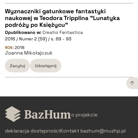
Wyznaczniki gatunkowe fantastyki
naukowej w Teodora Tripplina "Lunatyka
CZYSTY TEKST
podróży po Księżycu"
Opublikowano w:
Creatio Fantastica
2018 / Numer 2 (59) / s. 69 - 93
pobierz cytat
ROK:
2018
Joanna Mikołajczuk
BIBTEX
Zacytuj
Udostępnij
pobierz cytat
CZYSTY TEKST
o projekcie
pobierz cytat
deklaracja dostępności
Kontakt
bazhum@muzhp.pl
BIBTEX