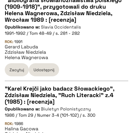
"Bibliografia słowianoznawstwa polskiego
pobierz cytat
(1909-1918)", przygotowali do druku
CZYSTY TEKST
Helena Wagnerowa, Zdzisław Niedziela,
Wrocław 1989 : [recenzja]
Opublikowano w:
Slavia Occidentalis
pobierz cytat
1991-1992 / Tom 48-49 / s. 281 - 282
ROK:
1991
Gerard Labuda
BIBTEX
Zdzisław Niedziela
Helena Wagnerowa
pobierz cytat
Zacytuj
Udostępnij
"Karel Krejči jako badacz Słowackiego",
Zdzisław Niedziela, "Ruch Literacki" z.4
CZYSTY TEKST
(1985) : [recenzja]
Opublikowano w:
Biuletyn Polonistyczny
1986 / Tom 29 / Numer 3-4 (101-102) / s. 300
pobierz cytat
ROK:
1986
Halina Gacowa