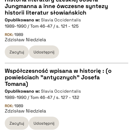
Jungmanna a inne ówczesne syntezy
CZYSTY TEKST
historii literatur słowiańskich
Opublikowano w:
Slavia Occidentalis
1989-1990 / Tom 46-47 / s. 121 - 125
pobierz cytat
ROK:
1989
Zdzisław Niedziela
BIBTEX
Zacytuj
Udostępnij
pobierz cytat
Współczesność wpisana w historię : (o
powieściach "antycznych" Josefa
CZYSTY TEKST
Tomana)
Opublikowano w:
Slavia Occidentalis
1989-1990 / Tom 46-47 / s. 127 - 132
pobierz cytat
ROK:
1989
Zdzisław Niedziela
BIBTEX
Zacytuj
Udostępnij