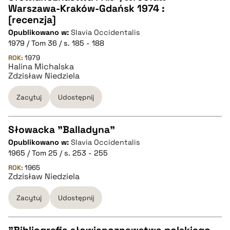
Warszawa-Kraków-Gdańsk 1974 :
pobierz cytat
[recenzja]
Opublikowano w:
Slavia Occidentalis
1979 / Tom 36 / s. 185 - 188
BIBTEX
ROK:
1979
Halina Michalska
pobierz cytat
Zdzisław Niedziela
Zacytuj
Udostępnij
Słowacka "Balladyna"
Opublikowano w:
Slavia Occidentalis
CZYSTY TEKST
1965 / Tom 25 / s. 253 - 255
ROK:
1965
Zdzisław Niedziela
pobierz cytat
Zacytuj
Udostępnij
BIBTEX