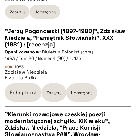
pobierz cytat
Zacytuj
Udostępnij
"Jerzy Pogonowski (1897-1980)", Zdzisław
Niedziela, "Pamiętnik Słowiański", XXXI
CZYSTY TEKST
(1981) : [recenzja]
Opublikowano w:
Biuletyn Polonistyczny
1983 / Tom 26 / Numer 4 (90) / s. 175
pobierz cytat
ROK:
1983
Zdzisław Niedziela
Elżbieta Pułka
BIBTEX
Pełny tekst
Zacytuj
Udostępnij
pobierz cytat
"Kierunki rozwojowe czeskiej poezji
modernistycznej schyłku XIX wieku",
CZYSTY TEKST
Zdzisław Niedziela, "Prace Komisji
Słowianoznastwa PAN", Wrocław-