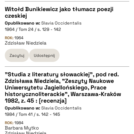
pobierz cytat
Witołd Bunikiewicz jako tłumacz poezji
czeskiej
CZYSTY TEKST
Opublikowano w:
Slavia Occidentalis
1964 / Tom 24 / s. 129 - 142
pobierz cytat
ROK:
1964
Zdzisław Niedziela
Zacytuj
Udostępnij
BIBTEX
pobierz cytat
"Studia z literatury słowackiej", pod red.
Zdzisława Niedziela, "Zeszyty Naukowe
CZYSTY TEKST
Uniwersytetu Jagiellońskiego, Prace
historycznoliterackie", Warszawa-Kraków
1982, z. 45 : [recenzja]
pobierz cytat
Opublikowano w:
Slavia Occidentalis
1984 / Tom 41 / s. 142 - 145
BIBTEX
ROK:
1984
Barbara Mytko
Zdzisław Niedziela