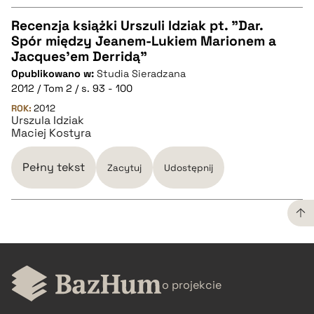
Recenzja książki Urszuli Idziak pt. "Dar.
Spór między Jeanem-Lukiem Marionem a
CZYSTY TEKST
Jacques'em Derridą"
Opublikowano w:
Studia Sieradzana
2012 / Tom 2 / s. 93 - 100
pobierz cytat
ROK:
2012
Urszula Idziak
Maciej Kostyra
BIBTEX
Pełny tekst
Zacytuj
Udostępnij
pobierz cytat
CZYSTY TEKST
o projekcie
pobierz cytat