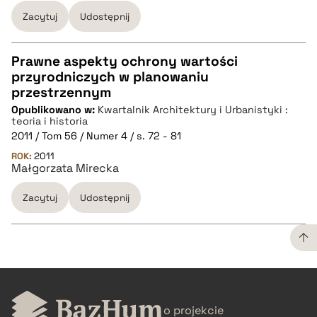
Zacytuj
Udostępnij
Prawne aspekty ochrony wartości
przyrodniczych w planowaniu
CZYSTY TEKST
przestrzennym
Opublikowano w:
Kwartalnik Architektury i Urbanistyki :
teoria i historia
pobierz cytat
2011 / Tom 56 / Numer 4 / s. 72 - 81
ROK:
2011
Małgorzata Mirecka
BIBTEX
Zacytuj
Udostępnij
pobierz cytat
CZYSTY TEKST
o projekcie
pobierz cytat