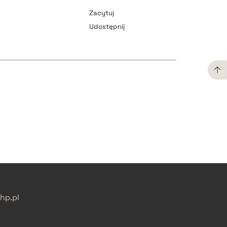
Zacytuj
Udostępnij
pobierz cytat
pobierz cytat
pobierz cytat
pobierz cytat
p.pl