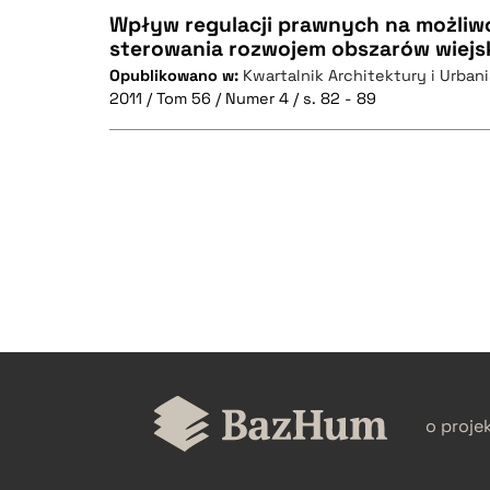
Wpływ regulacji prawnych na możliw
sterowania rozwojem obszarów wiejs
Opublikowano w:
Kwartalnik Architektury i Urbanis
CZYSTY TEKST
2011 / Tom 56 / Numer 4 / s. 82 - 89
BIBTEX
CZYSTY TEKST
BIBTEX
o proje