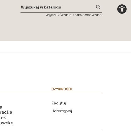
wyszukiwanie zaawansowana
Odstępy międzyliterowe
małe
średnie
duże
CZYNNOŚCI
Zacytuj
a
Udostępnij
irecka
rek
łowska