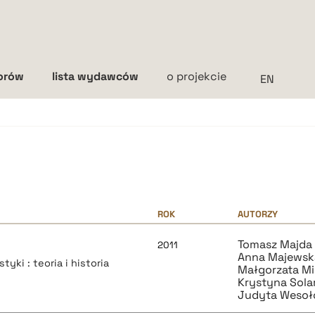
torów
lista wydawców
o projekcie
Interlinia
mała
średnia
duża
ROK
AUTORZY
Tomasz Majda
2011
Anna Majewsk
tyki : teoria i historia
Małgorzata M
Krystyna Sola
Judyta Weso