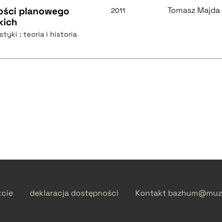
ości planowego
Tomasz Majda
2011
kich
tyki : teoria i historia
kcie
deklaracja dostępności
Kontakt
bazhum@muzh