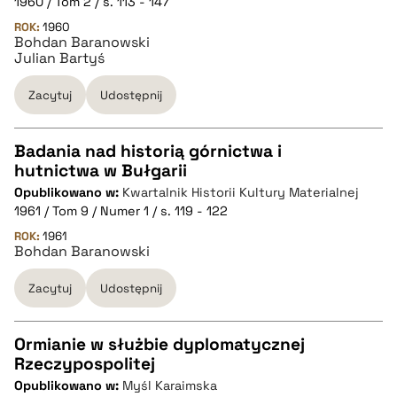
1960 / Tom 2 / s. 113 - 147
pobierz cytat
ROK:
1960
Bohdan Baranowski
Julian Bartyś
BIBTEX
Zacytuj
Udostępnij
pobierz cytat
Badania nad historią górnictwa i
hutnictwa w Bułgarii
CZYSTY TEKST
Opublikowano w:
Kwartalnik Historii Kultury Materialnej
1961 / Tom 9 / Numer 1 / s. 119 - 122
pobierz cytat
ROK:
1961
Bohdan Baranowski
Zacytuj
Udostępnij
BIBTEX
pobierz cytat
Ormianie w służbie dyplomatycznej
Rzeczypospolitej
CZYSTY TEKST
Opublikowano w:
Myśl Karaimska