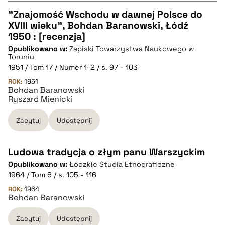
"Znajomość Wschodu w dawnej Polsce do
XVIII wieku", Bohdan Baranowski, Łódź
CZYSTY TEKST
1950 : [recenzja]
Opublikowano w:
Zapiski Towarzystwa Naukowego w
Toruniu
pobierz cytat
1951 / Tom 17 / Numer 1-2 / s. 97 - 103
ROK:
1951
Bohdan Baranowski
BIBTEX
Ryszard Mienicki
Zacytuj
Udostępnij
pobierz cytat
Ludowa tradycja o złym panu Warszyckim
Opublikowano w:
Łódzkie Studia Etnograficzne
CZYSTY TEKST
1964 / Tom 6 / s. 105 - 116
ROK:
1964
Bohdan Baranowski
pobierz cytat
Zacytuj
Udostępnij