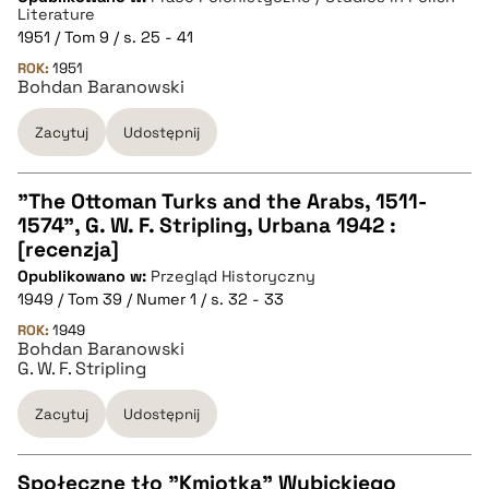
Literature
1951 / Tom 9 / s. 25 - 41
pobierz cytat
ROK:
1951
Bohdan Baranowski
BIBTEX
Zacytuj
Udostępnij
pobierz cytat
"The Ottoman Turks and the Arabs, 1511-
1574", G. W. F. Stripling, Urbana 1942 :
CZYSTY TEKST
[recenzja]
Opublikowano w:
Przegląd Historyczny
1949 / Tom 39 / Numer 1 / s. 32 - 33
pobierz cytat
ROK:
1949
Bohdan Baranowski
G. W. F. Stripling
BIBTEX
Zacytuj
Udostępnij
pobierz cytat
Społeczne tło "Kmiotka" Wybickiego