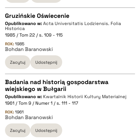
BIBTEX
Gruzińskie Oświecenie
pobierz cytat
Opublikowano w:
Acta Universitatis Lodziensis. Folia
CZYSTY TEKST
Historica
1985 / Tom 22 / s. 109 - 115
ROK:
1985
pobierz cytat
Bohdan Baranowski
Zacytuj
Udostępnij
BIBTEX
Badania nad historią gospodarstwa
pobierz cytat
wiejskiego w Bułgarii
CZYSTY TEKST
Opublikowano w:
Kwartalnik Historii Kultury Materialnej
1961 / Tom 9 / Numer 1 / s. 111 - 117
pobierz cytat
ROK:
1961
Bohdan Baranowski
Zacytuj
Udostępnij
BIBTEX