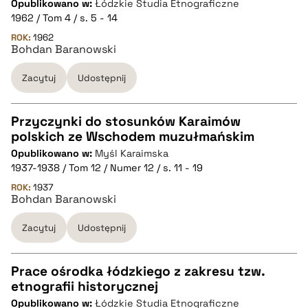
Opublikowano w:
Łódzkie Studia Etnograficzne
1962 / Tom 4 / s. 5 - 14
pobierz cytat
ROK:
1962
Bohdan Baranowski
Zacytuj
Udostępnij
BIBTEX
pobierz cytat
Przyczynki do stosunków Karaimów
polskich ze Wschodem muzułmańskim
CZYSTY TEKST
Opublikowano w:
Myśl Karaimska
1937-1938 / Tom 12 / Numer 12 / s. 11 - 19
pobierz cytat
ROK:
1937
Bohdan Baranowski
Zacytuj
Udostępnij
BIBTEX
pobierz cytat
Prace ośrodka łódzkiego z zakresu tzw.
etnografii historycznej
CZYSTY TEKST
Opublikowano w:
Łódzkie Studia Etnograficzne