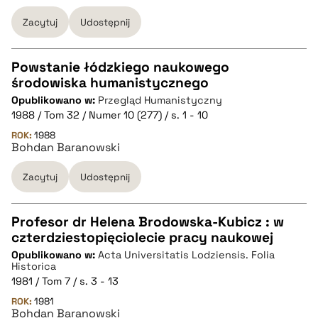
BIBTEX
Zacytuj
Udostępnij
pobierz cytat
Powstanie łódzkiego naukowego
środowiska humanistycznego
CZYSTY TEKST
Opublikowano w:
Przegląd Humanistyczny
1988 / Tom 32 / Numer 10 (277) / s. 1 - 10
pobierz cytat
ROK:
1988
Bohdan Baranowski
Zacytuj
Udostępnij
BIBTEX
pobierz cytat
Profesor dr Helena Brodowska-Kubicz : w
czterdziestopięciolecie pracy naukowej
CZYSTY TEKST
Opublikowano w:
Acta Universitatis Lodziensis. Folia
Historica
1981 / Tom 7 / s. 3 - 13
pobierz cytat
ROK:
1981
Bohdan Baranowski