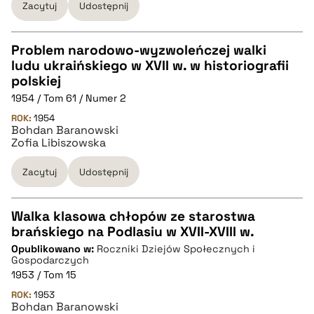
Zacytuj
Udostępnij
Problem narodowo-wyzwoleńczej walki
ludu ukraińskiego w XVII w. w historiografii
CZYSTY TEKST
polskiej
1954 / Tom 61 / Numer 2
pobierz cytat
ROK:
1954
Bohdan Baranowski
Zofia Libiszowska
BIBTEX
Zacytuj
Udostępnij
pobierz cytat
Walka klasowa chłopów ze starostwa
brańskiego na Podlasiu w XVII-XVIII w.
CZYSTY TEKST
Opublikowano w:
Roczniki Dziejów Społecznych i
Gospodarczych
1953 / Tom 15
pobierz cytat
ROK:
1953
Bohdan Baranowski