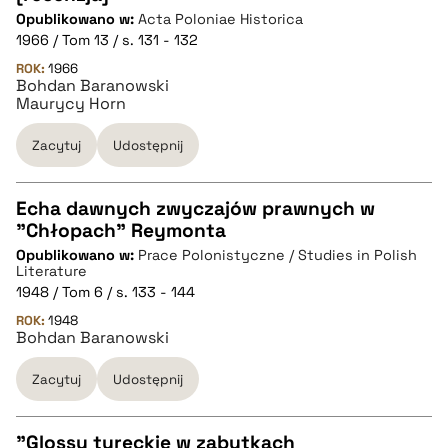
Opublikowano w:
Acta Poloniae Historica
pobierz cytat
1966 / Tom 13 / s. 131 - 132
ROK:
1966
Bohdan Baranowski
BIBTEX
Maurycy Horn
pobierz cytat
Zacytuj
Udostępnij
Echa dawnych zwyczajów prawnych w
"Chłopach" Reymonta
CZYSTY TEKST
Opublikowano w:
Prace Polonistyczne / Studies in Polish
Literature
1948 / Tom 6 / s. 133 - 144
pobierz cytat
ROK:
1948
Bohdan Baranowski
BIBTEX
Zacytuj
Udostępnij
pobierz cytat
"Glossy tureckie w zabytkach