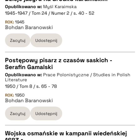
Opublikowano w:
Myśl Karaimska
CZYSTY TEKST
1945-1947 / Tom 24 / Numer 2 / s. 40 - 52
ROK:
1945
Bohdan Baranowski
pobierz cytat
Zacytuj
Udostępnij
BIBTEX
Postępowy pisarz z czasów saskich -
pobierz cytat
Serafin Gamalski
CZYSTY TEKST
Opublikowano w:
Prace Polonistyczne / Studies in Polish
Literature
1950 / Tom 8 / s. 65 - 78
pobierz cytat
ROK:
1950
Bohdan Baranowski
BIBTEX
Zacytuj
Udostępnij
pobierz cytat
Wojska osmańskie w kampanii wiedeńskiej