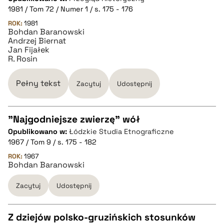
pobierz cytat
1981 / Tom 72 / Numer 1 / s. 175 - 176
ROK:
1981
Bohdan Baranowski
BIBTEX
Andrzej Biernat
Jan Fijałek
R. Rosin
pobierz cytat
Pełny tekst
Zacytuj
Udostępnij
"Najgodniejsze zwierzę" wół
Opublikowano w:
Łódzkie Studia Etnograficzne
CZYSTY TEKST
1967 / Tom 9 / s. 175 - 182
ROK:
1967
Bohdan Baranowski
pobierz cytat
Zacytuj
Udostępnij
BIBTEX
Z dziejów polsko-gruzińskich stosunków