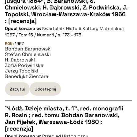
jusqu'à 1864", B. Baranowski, S.
CZYSTY TEKST
Chmielowski, H. Dąbrowski, Z. Podwińska, J.
Topolski, Wrocław-Warszawa-Kraków 1966
: [recenzja]
pobierz cytat
Opublikowano w:
Kwartalnik Historii Kultury Materialnej
1967 / Tom 15 / Numer 1 / s. 173 - 175
BIBTEX
ROK:
1967
Bohdan Baranowski
Stefan Chmielewski
H. Dąbrowski
pobierz cytat
Zofia Podwińska
Jerzy Topolski
Benedykt Zientara
Zacytuj
Udostępnij
"Łódź. Dzieje miasta, t. 1", red. monografii
R. Rosin ; red. tomu Bohdan Baranowski,
CZYSTY TEKST
Jan Fijałek, Warszawa-Łódź 1980 :
[recenzja]
Opublikowano w:
Przegląd Historyczny