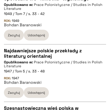
Opublikowano w:
Prace Polonistyczne / Studies in Polish
CZYSTY TEKST
Literature
1949 / Tom 7 / s. 33 - 42
ROK:
1949
pobierz cytat
Bohdan Baranowski
Zacytuj
Udostępnij
BIBTEX
Najdawniejsze polskie przekłady z
pobierz cytat
literatury orientalnej
CZYSTY TEKST
Opublikowano w:
Prace Polonistyczne / Studies in Polish
Literature
1947 / Tom 5 / s. 33 - 48
pobierz cytat
ROK:
1947
Bohdan Baranowski
BIBTEX
Zacytuj
Udostępnij
pobierz cytat
Szesnastowieczna wieś polska w