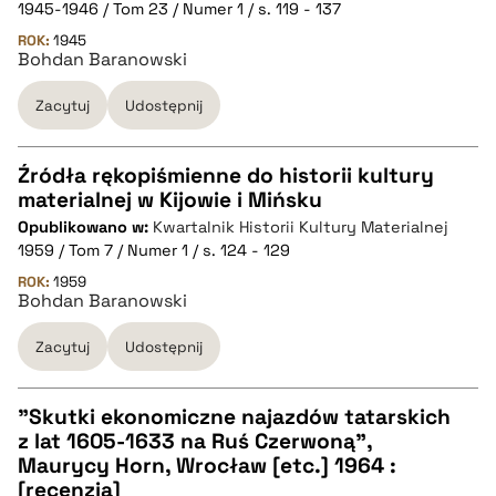
1945-1946 / Tom 23 / Numer 1 / s. 119 - 137
pobierz cytat
ROK:
1945
Bohdan Baranowski
Zacytuj
Udostępnij
BIBTEX
pobierz cytat
Źródła rękopiśmienne do historii kultury
materialnej w Kijowie i Mińsku
CZYSTY TEKST
Opublikowano w:
Kwartalnik Historii Kultury Materialnej
1959 / Tom 7 / Numer 1 / s. 124 - 129
pobierz cytat
ROK:
1959
Bohdan Baranowski
Zacytuj
Udostępnij
BIBTEX
pobierz cytat
"Skutki ekonomiczne najazdów tatarskich
z lat 1605-1633 na Ruś Czerwoną",
CZYSTY TEKST
Maurycy Horn, Wrocław [etc.] 1964 :
[recenzja]