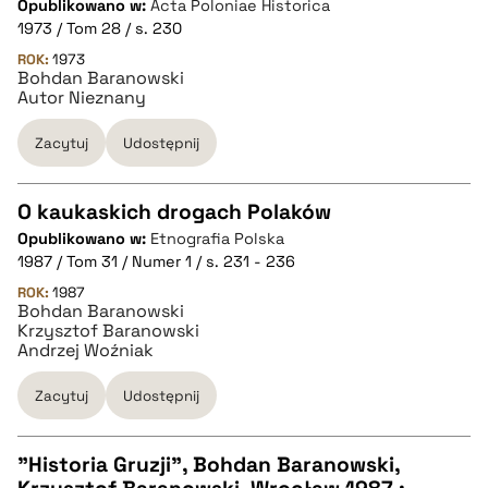
Opublikowano w:
Acta Poloniae Historica
1973 / Tom 28 / s. 230
BIBTEX
ROK:
1973
Bohdan Baranowski
Autor Nieznany
pobierz cytat
Zacytuj
Udostępnij
O kaukaskich drogach Polaków
Opublikowano w:
Etnografia Polska
CZYSTY TEKST
1987 / Tom 31 / Numer 1 / s. 231 - 236
ROK:
1987
Bohdan Baranowski
pobierz cytat
Krzysztof Baranowski
Andrzej Woźniak
BIBTEX
Zacytuj
Udostępnij
pobierz cytat
"Historia Gruzji", Bohdan Baranowski,