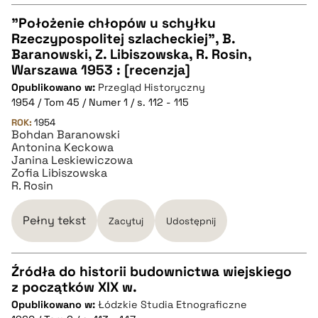
pobierz cytat
"Położenie chłopów u schyłku
Rzeczypospolitej szlacheckiej", B.
CZYSTY TEKST
Baranowski, Z. Libiszowska, R. Rosin,
Warszawa 1953 : [recenzja]
Opublikowano w:
Przegląd Historyczny
pobierz cytat
1954 / Tom 45 / Numer 1 / s. 112 - 115
ROK:
1954
Bohdan Baranowski
BIBTEX
Antonina Keckowa
Janina Leskiewiczowa
Zofia Libiszowska
pobierz cytat
R. Rosin
Pełny tekst
Zacytuj
Udostępnij
Źródła do historii budownictwa wiejskiego
z początków XIX w.
CZYSTY TEKST
Opublikowano w:
Łódzkie Studia Etnograficzne