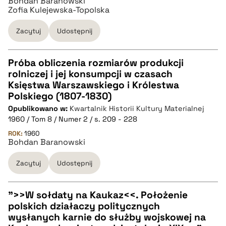
Bohdan Baranowski
Zofia Kulejewska-Topolska
Zacytuj
Udostępnij
Próba obliczenia rozmiarów produkcji
rolniczej i jej konsumpcji w czasach
CZYSTY TEKST
Księstwa Warszawskiego i Królestwa
Polskiego (1807-1830)
Opublikowano w:
Kwartalnik Historii Kultury Materialnej
pobierz cytat
1960 / Tom 8 / Numer 2 / s. 209 - 228
ROK:
1960
Bohdan Baranowski
BIBTEX
Zacytuj
Udostępnij
pobierz cytat
">>W sołdaty na Kaukaz<<. Położenie
polskich działaczy politycznych
CZYSTY TEKST
wysłanych karnie do służby wojskowej na