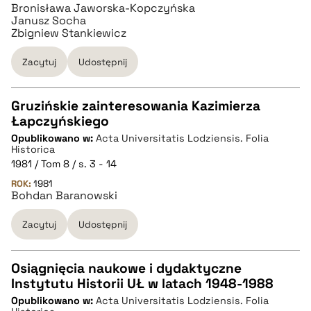
Bronisława Jaworska-Kopczyńska
BIBTEX
Janusz Socha
Zbigniew Stankiewicz
pobierz cytat
Zacytuj
Udostępnij
Gruzińskie zainteresowania Kazimierza
Łapczyńskiego
CZYSTY TEKST
Opublikowano w:
Acta Universitatis Lodziensis. Folia
Historica
1981 / Tom 8 / s. 3 - 14
pobierz cytat
ROK:
1981
Bohdan Baranowski
BIBTEX
Zacytuj
Udostępnij
pobierz cytat
Osiągnięcia naukowe i dydaktyczne
Instytutu Historii UŁ w latach 1948-1988
CZYSTY TEKST
Opublikowano w:
Acta Universitatis Lodziensis. Folia