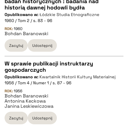
badań historycznych : badania nad
CZYSTY TEKST
historią dawnej hodowli bydła
Opublikowano w:
Łódzkie Studia Etnograficzne
1960 / Tom 2 / s. 83 - 96
pobierz cytat
ROK:
1960
Bohdan Baranowski
BIBTEX
Zacytuj
Udostępnij
pobierz cytat
W sprawie publikacji instruktarzy
gospodarczych
CZYSTY TEKST
Opublikowano w:
Kwartalnik Historii Kultury Materialnej
1956 / Tom 4 / Numer 1 / s. 87 - 96
pobierz cytat
ROK:
1956
Bohdan Baranowski
Antonina Keckowa
Janina Leskiewiczowa
BIBTEX
Zacytuj
Udostępnij
pobierz cytat