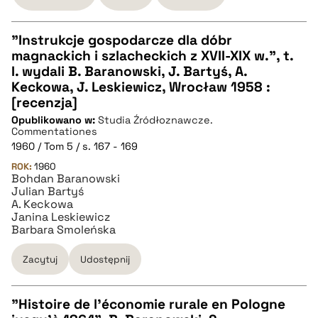
"Instrukcje gospodarcze dla dóbr
magnackich i szlacheckich z XVII-XIX w.", t.
CZYSTY TEKST
I. wydali B. Baranowski, J. Bartyś, A.
Keckowa, J. Leskiewicz, Wrocław 1958 :
[recenzja]
pobierz cytat
Opublikowano w:
Studia Źródłoznawcze.
Commentationes
1960 / Tom 5 / s. 167 - 169
BIBTEX
ROK:
1960
Bohdan Baranowski
Julian Bartyś
pobierz cytat
A. Keckowa
Janina Leskiewicz
Barbara Smoleńska
Zacytuj
Udostępnij
"Histoire de l'économie rurale en Pologne