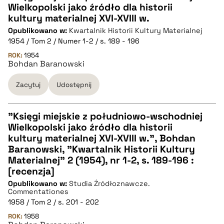
Wielkopolski jako źródło dla historii
CZYSTY TEKST
kultury materialnej XVI-XVIII w.
Opublikowano w:
Kwartalnik Historii Kultury Materialnej
1954 / Tom 2 / Numer 1-2 / s. 189 - 196
pobierz cytat
ROK:
1954
Bohdan Baranowski
BIBTEX
Zacytuj
Udostępnij
pobierz cytat
"Księgi miejskie z południowo-wschodniej
Wielkopolski jako źródło dla historii
CZYSTY TEKST
kultury materialnej XVI-XVIII w.", Bohdan
Baranowski, "Kwartalnik Historii Kultury
Materialnej" 2 (1954), nr 1-2, s. 189-196 :
pobierz cytat
[recenzja]
Opublikowano w:
Studia Źródłoznawcze.
Commentationes
BIBTEX
1958 / Tom 2 / s. 201 - 202
ROK:
1958
pobierz cytat