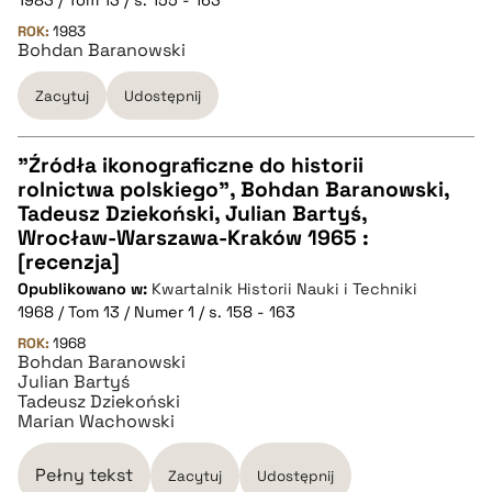
1983 / Tom 13 / s. 155 - 163
ROK:
1983
Bohdan Baranowski
BIBTEX
Zacytuj
Udostępnij
pobierz cytat
"Źródła ikonograficzne do historii
rolnictwa polskiego", Bohdan Baranowski,
CZYSTY TEKST
Tadeusz Dziekoński, Julian Bartyś,
Wrocław-Warszawa-Kraków 1965 :
[recenzja]
pobierz cytat
Opublikowano w:
Kwartalnik Historii Nauki i Techniki
1968 / Tom 13 / Numer 1 / s. 158 - 163
BIBTEX
ROK:
1968
Bohdan Baranowski
Julian Bartyś
Tadeusz Dziekoński
pobierz cytat
Marian Wachowski
Pełny tekst
Zacytuj
Udostępnij