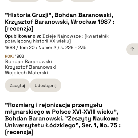
"Historia Gruzji", Bohdan Baranowski,
pobierz cytat
Krzysztof Baranowski, Wrocław 1987 :
CZYSTY TEKST
[recenzja]
Opublikowano w:
Dzieje Najnowsze : [kwartalnik
poświęcony historii XX wieku]
pobierz cytat
1988 / Tom 20 / Numer 2 / s. 229 - 235
ROK:
1988
Bohdan Baranowski
BIBTEX
Krzysztof Baranowski
Wojciech Materski
pobierz cytat
Zacytuj
Udostępnij
"Rozmiary i rejonizacja przemysłu
młynarskiego w Polsce XVI-XVIII wieku",
CZYSTY TEKST
Bohdan Baranowski. "Zeszyty Naukowe
Uniwersytetu Łódzkiego", Ser. 1, No. 75 :
[recenzja]
pobierz cytat