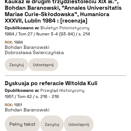
Kaukaz w drugim trzydziestoleciu XIX w.",
Bohdan Baranowski, "Annales Universitatis
pobierz cytat
Mariae Curie-Skłodowska", Humaniora
XXXVII, Lublin 1984 : [recenzja]
Opublikowano w:
BIBTEX
Biuletyn Polonistyczny
1984 / Tom 27 / Numer 3-4 (93-94) / s. 214
ROK:
1984
pobierz cytat
Bohdan Baranowski
Dobrosława Świerczyńska
Zacytuj
Udostępnij
Dyskusja po referacie Witolda Kuli
Opublikowano w:
Przegląd Historyczny
CZYSTY TEKST
1951 / Tom 42 / s. 216 - 218
ROK:
1951
Bohdan Baranowski
pobierz cytat
Pełny tekst
Zacytuj
Udostępnij
BIBTEX