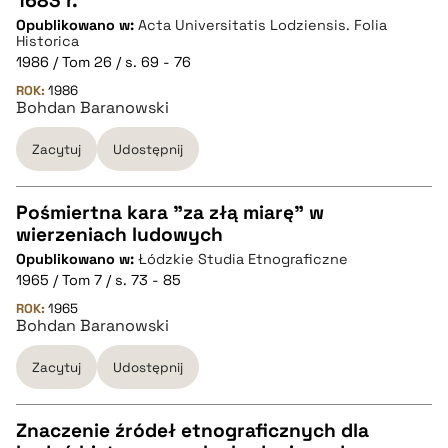
1683 r.
CZYSTY TEKST
Opublikowano w:
Acta Universitatis Lodziensis. Folia
Historica
1986 / Tom 26 / s. 69 - 76
pobierz cytat
ROK:
1986
Bohdan Baranowski
BIBTEX
Zacytuj
Udostępnij
pobierz cytat
Pośmiertna kara "za złą miarę" w
wierzeniach ludowych
CZYSTY TEKST
Opublikowano w:
Łódzkie Studia Etnograficzne
1965 / Tom 7 / s. 73 - 85
pobierz cytat
ROK:
1965
Bohdan Baranowski
Zacytuj
Udostępnij
BIBTEX
pobierz cytat
Znaczenie źródeł etnograficznych dla