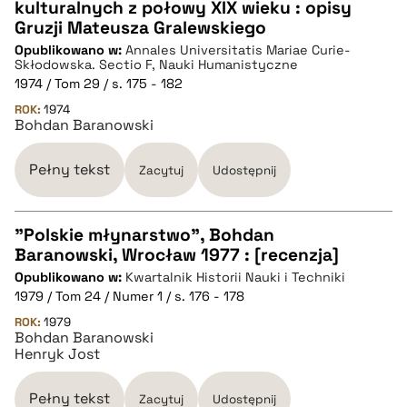
pobierz cytat
kulturalnych z połowy XIX wieku : opisy
CZYSTY TEKST
Gruzji Mateusza Gralewskiego
Opublikowano w:
Annales Universitatis Mariae Curie-
Skłodowska. Sectio F, Nauki Humanistyczne
pobierz cytat
1974 / Tom 29 / s. 175 - 182
ROK:
1974
Bohdan Baranowski
BIBTEX
Pełny tekst
Zacytuj
Udostępnij
pobierz cytat
"Polskie młynarstwo", Bohdan
Baranowski, Wrocław 1977 : [recenzja]
CZYSTY TEKST
Opublikowano w:
Kwartalnik Historii Nauki i Techniki
1979 / Tom 24 / Numer 1 / s. 176 - 178
pobierz cytat
ROK:
1979
Bohdan Baranowski
Henryk Jost
BIBTEX
Pełny tekst
Zacytuj
Udostępnij