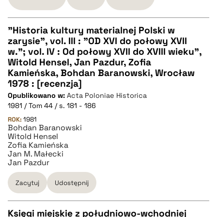
pobierz cytat
"Historia kultury materialnej Polski w
zarysie", vol. III : "OD XVI do połowy XVII
CZYSTY TEKST
w."; vol. IV : Od połowy XVII do XVIII wieku",
Witold Hensel, Jan Pazdur, Zofia
Kamieńska, Bohdan Baranowski, Wrocław
pobierz cytat
1978 : [recenzja]
Opublikowano w:
Acta Poloniae Historica
1981 / Tom 44 / s. 181 - 186
BIBTEX
ROK:
1981
Bohdan Baranowski
pobierz cytat
Witold Hensel
Zofia Kamieńska
Jan M. Małecki
Jan Pazdur
Zacytuj
Udostępnij
Księgi miejskie z południowo-wchodniej