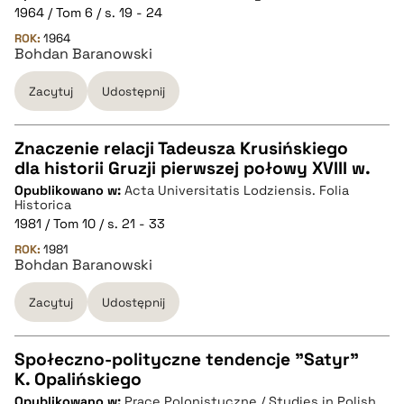
1964 / Tom 6 / s. 19 - 24
pobierz cytat
ROK:
1964
Bohdan Baranowski
Zacytuj
Udostępnij
BIBTEX
pobierz cytat
Znaczenie relacji Tadeusza Krusińskiego
dla historii Gruzji pierwszej połowy XVIII w.
CZYSTY TEKST
Opublikowano w:
Acta Universitatis Lodziensis. Folia
Historica
1981 / Tom 10 / s. 21 - 33
pobierz cytat
ROK:
1981
Bohdan Baranowski
BIBTEX
Zacytuj
Udostępnij
pobierz cytat
Społeczno-polityczne tendencje "Satyr"
K. Opalińskiego
CZYSTY TEKST
Opublikowano w:
Prace Polonistyczne / Studies in Polish