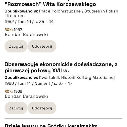
"Rozmowach" Wita Korczewskiego
CZYSTY TEKST
Opublikowano w:
Prace Polonistyczne / Studies in Polish
Literature
1952 / Tom 10 / s. 35 - 44
pobierz cytat
ROK:
1952
Bohdan Baranowski
BIBTEX
Zacytuj
Udostępnij
pobierz cytat
Obserwacyje ekonomickie doświadczone, z
pierwszej połowy XVII w.
CZYSTY TEKST
Opublikowano w:
Kwartalnik Historii Kultury Materialnej
1966 / Tom 14 / Numer 1 / s. 37 - 47
pobierz cytat
ROK:
1966
Bohdan Baranowski
Zacytuj
Udostępnij
BIBTEX
pobierz cytat
Dzieje jasyru na Gródku karaimskim