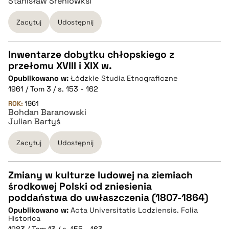
Stanisław Śreniowksi
pobierz cytat
Zacytuj
Udostępnij
Inwentarze dobytku chłopskiego z
przełomu XVIII i XIX w.
CZYSTY TEKST
Opublikowano w:
Łódzkie Studia Etnograficzne
1961 / Tom 3 / s. 153 - 162
pobierz cytat
ROK:
1961
Bohdan Baranowski
Julian Bartyś
BIBTEX
Zacytuj
Udostępnij
pobierz cytat
Zmiany w kulturze ludowej na ziemiach
środkowej Polski od zniesienia
CZYSTY TEKST
poddaństwa do uwłaszczenia (1807-1864)
Opublikowano w:
Acta Universitatis Lodziensis. Folia
Historica
pobierz cytat