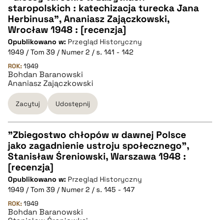
staropolskich : katechizacja turecka Jana
CZYSTY TEKST
Herbinusa", Ananiasz Zajączkowski,
Wrocław 1948 : [recenzja]
Opublikowano w:
Przegląd Historyczny
pobierz cytat
1949 / Tom 39 / Numer 2 / s. 141 - 142
ROK:
1949
Bohdan Baranowski
BIBTEX
Ananiasz Zajączkowski
pobierz cytat
Zacytuj
Udostępnij
"Zbiegostwo chłopów w dawnej Polsce
jako zagadnienie ustroju społecznego",
CZYSTY TEKST
Stanisław Śreniowski, Warszawa 1948 :
[recenzja]
Opublikowano w:
Przegląd Historyczny
pobierz cytat
1949 / Tom 39 / Numer 2 / s. 145 - 147
ROK:
1949
Bohdan Baranowski
BIBTEX