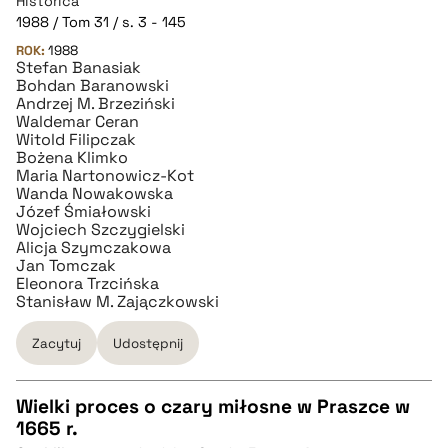
Historica
1988 / Tom 31 / s. 3 - 145
pobierz cytat
ROK:
1988
Stefan Banasiak
Bohdan Baranowski
BIBTEX
Andrzej M. Brzeziński
Waldemar Ceran
Witold Filipczak
pobierz cytat
Bożena Klimko
Maria Nartonowicz-Kot
Wanda Nowakowska
Józef Śmiałowski
Wojciech Szczygielski
Alicja Szymczakowa
Jan Tomczak
Eleonora Trzcińska
Stanisław M. Zajączkowski
Zacytuj
Udostępnij
Wielki proces o czary miłosne w Praszce w
1665 r.
CZYSTY TEKST