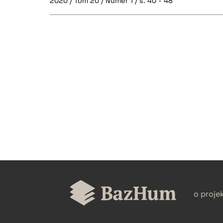
2020 / Tom 20 / Numer 1 / s. 40 - 48
CZYSTY TEKST
BIBTEX
o proje