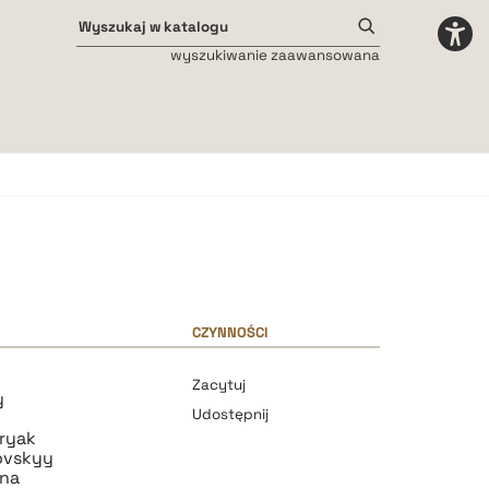
wyszukiwanie zaawansowana
Odstępy międzyliterowe
małe
średnie
duże
CZYNNOŚCI
Zacytuj
y
Udostępnij
ryak
ovskyy
hna