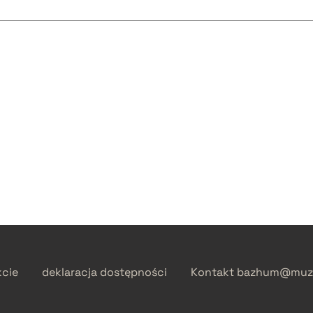
kcie
deklaracja dostępności
Kontakt
bazhum@muzh