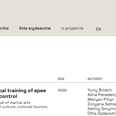
torów
lista wydawców
o projekcie
Interlinia
mała
średnia
duża
ROK
AUTORZY
cal training of epee
Yuriy Briskin
2020
Alina Perederi
control
Maryan Pityn
al of martial arts
Zoryana Seme
 culture, cultural tourism,
Serhiy Smyrn
Olha Zadaroz