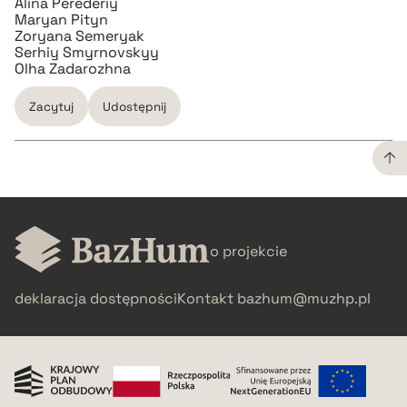
Alina Perederiy
Maryan Pityn
Zoryana Semeryak
Serhiy Smyrnovskyy
Olha Zadarozhna
Zacytuj
Udostępnij
CZYSTY TEKST
o projekcie
pobierz cytat
deklaracja dostępności
Kontakt
bazhum@muzhp.pl
BIBTEX
pobierz cytat