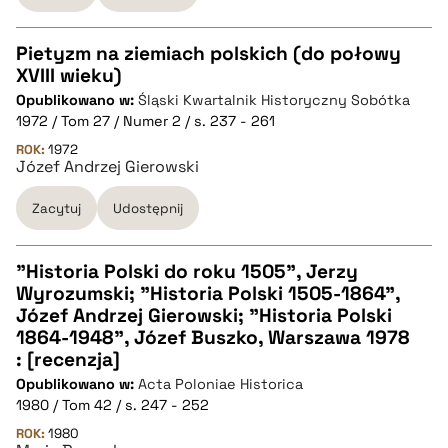
pobierz cytat
Pietyzm na ziemiach polskich (do połowy
XVIII wieku)
CZYSTY TEKST
Opublikowano w:
Śląski Kwartalnik Historyczny Sobótka
1972 / Tom 27 / Numer 2 / s. 237 - 261
pobierz cytat
ROK:
1972
Józef Andrzej Gierowski
Zacytuj
Udostępnij
BIBTEX
pobierz cytat
"Historia Polski do roku 1505", Jerzy
Wyrozumski; "Historia Polski 1505-1864",
CZYSTY TEKST
Józef Andrzej Gierowski; "Historia Polski
1864-1948", Józef Buszko, Warszawa 1978
: [recenzja]
pobierz cytat
Opublikowano w:
Acta Poloniae Historica
1980 / Tom 42 / s. 247 - 252
BIBTEX
ROK:
1980