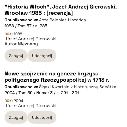
"Historia Włoch", Józef Andrzej Gierowski,
Wrocław 1985 : [recenzja]
CZYSTY TEKST
Opublikowano w:
Acta Poloniae Historica
1988 / Tom 57 / s. 285
pobierz cytat
ROK:
1988
Józef Andrzej Gierowski
Autor Nieznany
BIBTEX
Zacytuj
Udostępnij
pobierz cytat
Nowe spojrzenie na genezę kryzysu
politycznego Rzeczypospolitej w 1713 r.
CZYSTY TEKST
Opublikowano w:
Śląski Kwartalnik Historyczny Sobótka
2004 / Tom 59 / Numer 3 / s. 291 - 301
pobierz cytat
ROK:
2004
Józef Andrzej Gierowski
Zacytuj
Udostępnij
BIBTEX