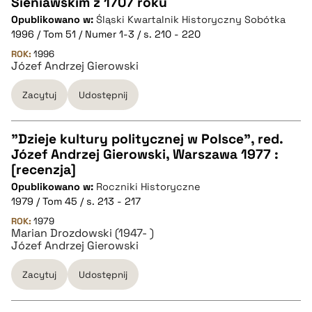
Sieniawskim z 1707 roku
CZYSTY TEKST
Opublikowano w:
Śląski Kwartalnik Historyczny Sobótka
1996 / Tom 51 / Numer 1-3 / s. 210 - 220
pobierz cytat
ROK:
1996
Józef Andrzej Gierowski
Zacytuj
Udostępnij
BIBTEX
pobierz cytat
"Dzieje kultury politycznej w Polsce", red.
Józef Andrzej Gierowski, Warszawa 1977 :
CZYSTY TEKST
[recenzja]
Opublikowano w:
Roczniki Historyczne
1979 / Tom 45 / s. 213 - 217
pobierz cytat
ROK:
1979
Marian Drozdowski (1947- )
Józef Andrzej Gierowski
BIBTEX
Zacytuj
Udostępnij
pobierz cytat