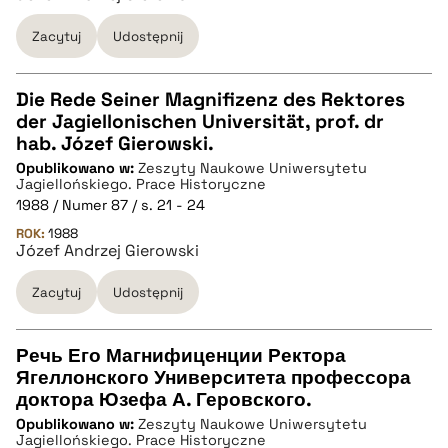
BIBTEX
Zacytuj
Udostępnij
pobierz cytat
Die Rede Seiner Magnifizenz des Rektores
der Jagiellonischen Universität, prof. dr
CZYSTY TEKST
hab. Józef Gierowski.
Opublikowano w:
Zeszyty Naukowe Uniwersytetu
Jagiellońskiego. Prace Historyczne
pobierz cytat
1988 / Numer 87 / s. 21 - 24
ROK:
1988
Józef Andrzej Gierowski
BIBTEX
Zacytuj
Udostępnij
pobierz cytat
Речь Его Магнифиценции Ректора
Ягеллонского Университета профессора
CZYSTY TEKST
доктора Юзефа А. Геровского.
Opublikowano w:
Zeszyty Naukowe Uniwersytetu
Jagiellońskiego. Prace Historyczne