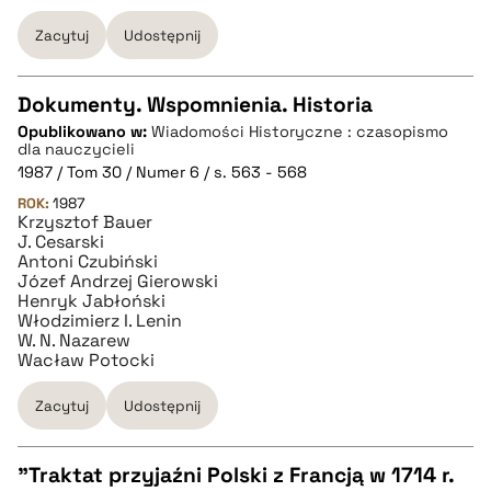
BIBTEX
Zacytuj
Udostępnij
pobierz cytat
Dokumenty. Wspomnienia. Historia
Opublikowano w:
Wiadomości Historyczne : czasopismo
CZYSTY TEKST
dla nauczycieli
1987 / Tom 30 / Numer 6 / s. 563 - 568
ROK:
1987
pobierz cytat
Krzysztof Bauer
J. Cesarski
Antoni Czubiński
BIBTEX
Józef Andrzej Gierowski
Henryk Jabłoński
Włodzimierz I. Lenin
W. N. Nazarew
pobierz cytat
Wacław Potocki
Zacytuj
Udostępnij
"Traktat przyjaźni Polski z Francją w 1714 r.