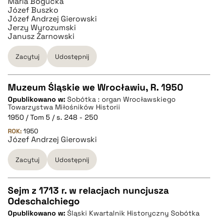
Maria Bogucka
Józef Buszko
Józef Andrzej Gierowski
pobierz cytat
Jerzy Wyrozumski
Janusz Żarnowski
Zacytuj
Udostępnij
Muzeum Śląskie we Wrocławiu, R. 1950
Opublikowano w:
Sobótka : organ Wrocławskiego
CZYSTY TEKST
Towarzystwa Miłośników Historii
1950 / Tom 5 / s. 248 - 250
ROK:
1950
pobierz cytat
Józef Andrzej Gierowski
Zacytuj
Udostępnij
BIBTEX
Sejm z 1713 r. w relacjach nuncjusza
pobierz cytat
Odeschalchiego
CZYSTY TEKST
Opublikowano w:
Śląski Kwartalnik Historyczny Sobótka