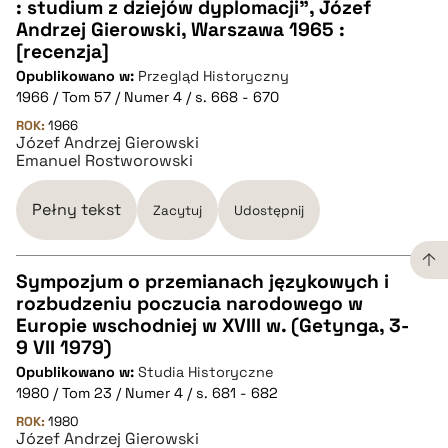
: studium z dziejów dyplomacji", Józef
CZYSTY TEKST
Andrzej Gierowski, Warszawa 1965 :
[recenzja]
Opublikowano w:
Przegląd Historyczny
pobierz cytat
1966 / Tom 57 / Numer 4 / s. 668 - 670
ROK:
1966
Józef Andrzej Gierowski
BIBTEX
Emanuel Rostworowski
pobierz cytat
Pełny tekst
Zacytuj
Udostępnij
Sympozjum o przemianach językowych i
rozbudzeniu poczucia narodowego w
CZYSTY TEKST
Europie wschodniej w XVIII w. (Getynga, 3-
9 VII 1979)
Opublikowano w:
Studia Historyczne
pobierz cytat
1980 / Tom 23 / Numer 4 / s. 681 - 682
ROK:
1980
Józef Andrzej Gierowski
BIBTEX