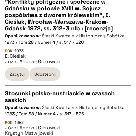
"Konflikty polityczne i społeczne w
Gdańsku w połowie XVIII w. Sojusz
CZYSTY TEKST
pospólstwa z dworem królewskim", E.
Cieślak, Wrocław-Warszawa-Kraków-
Gdańsk 1972, ss. 312+3 nlb : [recenzja]
pobierz cytat
Opublikowano w:
Śląski Kwartalnik Historyczny Sobótka
1973 / Tom 28 / Numer 4 / s. 517 - 520
BIBTEX
ROK:
1973
E. Cieślak
Józef Andrzej Gierowski
pobierz cytat
Zacytuj
Udostępnij
Stosunki polsko-austriackie w czasach
saskich
CZYSTY TEKST
Opublikowano w:
Śląski Kwartalnik Historyczny Sobótka
1983 / Tom 38 / Numer 4 / s. 517 - 526
pobierz cytat
ROK:
1983
Józef Andrzej Gierowski
Krystyn Matwijowski