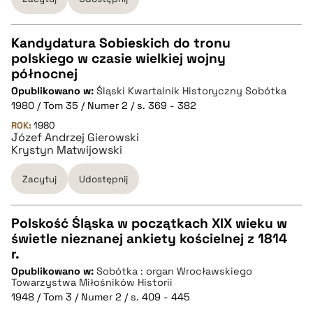
BIBTEX
Kandydatura Sobieskich do tronu
pobierz cytat
polskiego w czasie wielkiej wojny
CZYSTY TEKST
północnej
Opublikowano w:
Śląski Kwartalnik Historyczny Sobótka
1980 / Tom 35 / Numer 2 / s. 369 - 382
pobierz cytat
ROK:
1980
Józef Andrzej Gierowski
Krystyn Matwijowski
BIBTEX
Zacytuj
Udostępnij
pobierz cytat
Polskość Śląska w początkach XIX wieku w
świetle nieznanej ankiety kościelnej z 1814
CZYSTY TEKST
r.
Opublikowano w:
Sobótka : organ Wrocławskiego
Towarzystwa Miłośników Historii
pobierz cytat
1948 / Tom 3 / Numer 2 / s. 409 - 445