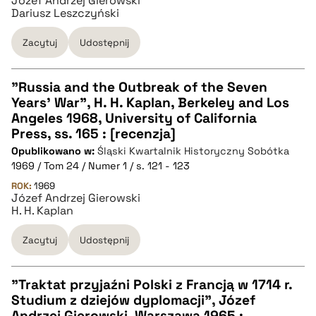
Józef Andrzej Gierowski
Dariusz Leszczyński
BIBTEX
Zacytuj
Udostępnij
pobierz cytat
"Russia and the Outbreak of the Seven
Years' War", H. H. Kaplan, Berkeley and Los
CZYSTY TEKST
Angeles 1968, University of California
Press, ss. 165 : [recenzja]
Opublikowano w:
Śląski Kwartalnik Historyczny Sobótka
pobierz cytat
1969 / Tom 24 / Numer 1 / s. 121 - 123
ROK:
1969
Józef Andrzej Gierowski
BIBTEX
H. H. Kaplan
pobierz cytat
Zacytuj
Udostępnij
"Traktat przyjaźni Polski z Francją w 1714 r.
Studium z dziejów dyplomacji", Józef
CZYSTY TEKST
Andrzej Gierowski, Warszawa 1965 :