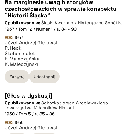
pobierz cytat
Na marginesie uwag historyków
czechosłowackich w sprawie konspektu
CZYSTY TEKST
"Historii Śląska"
Opublikowano w:
Śląski Kwartalnik Historyczny Sobótka
1957 / Tom 12 / Numer 1 / s. 84 - 90
pobierz cytat
ROK:
1957
Józef Andrzej Gierowski
R. Heck
BIBTEX
Stefan Inglot
E. Maleczyńska
K. Maleczyński
pobierz cytat
Zacytuj
Udostępnij
[Głos w dyskusji]
Opublikowano w:
Sobótka : organ Wrocławskiego
CZYSTY TEKST
Towarzystwa Miłośników Historii
1950 / Tom 5 / s. 85 - 86
ROK:
1950
pobierz cytat
Józef Andrzej Gierowski