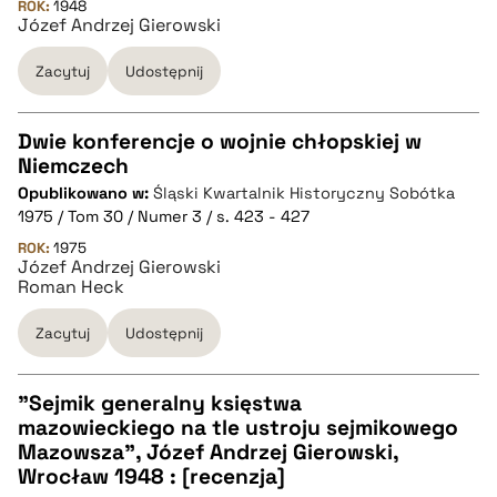
ROK:
1948
Józef Andrzej Gierowski
BIBTEX
Zacytuj
Udostępnij
pobierz cytat
Dwie konferencje o wojnie chłopskiej w
Niemczech
CZYSTY TEKST
Opublikowano w:
Śląski Kwartalnik Historyczny Sobótka
1975 / Tom 30 / Numer 3 / s. 423 - 427
pobierz cytat
ROK:
1975
Józef Andrzej Gierowski
Roman Heck
BIBTEX
Zacytuj
Udostępnij
pobierz cytat
"Sejmik generalny księstwa
mazowieckiego na tle ustroju sejmikowego
CZYSTY TEKST
Mazowsza", Józef Andrzej Gierowski,
Wrocław 1948 : [recenzja]