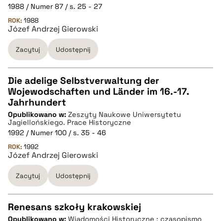
pobierz cytat
1988 / Numer 87 / s. 25 - 27
ROK:
1988
Józef Andrzej Gierowski
BIBTEX
Zacytuj
Udostępnij
pobierz cytat
Die adelige Selbstverwaltung der
Wojewodschaften und Länder im 16.-17.
CZYSTY TEKST
Jahrhundert
Opublikowano w:
Zeszyty Naukowe Uniwersytetu
Jagiellońskiego. Prace Historyczne
pobierz cytat
1992 / Numer 100 / s. 35 - 46
ROK:
1992
Józef Andrzej Gierowski
BIBTEX
Zacytuj
Udostępnij
pobierz cytat
Renesans szkoły krakowskiej
Opublikowano w:
Wiadomości Historyczne : czasopismo