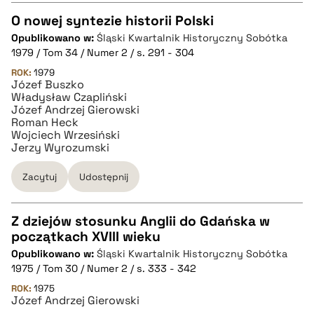
pobierz cytat
O nowej syntezie historii Polski
Opublikowano w:
Śląski Kwartalnik Historyczny Sobótka
CZYSTY TEKST
1979 / Tom 34 / Numer 2 / s. 291 - 304
ROK:
1979
Józef Buszko
pobierz cytat
Władysław Czapliński
Józef Andrzej Gierowski
Roman Heck
BIBTEX
Wojciech Wrzesiński
Jerzy Wyrozumski
pobierz cytat
Zacytuj
Udostępnij
Z dziejów stosunku Anglii do Gdańska w
początkach XVIII wieku
CZYSTY TEKST
Opublikowano w:
Śląski Kwartalnik Historyczny Sobótka
1975 / Tom 30 / Numer 2 / s. 333 - 342
pobierz cytat
ROK:
1975
Józef Andrzej Gierowski