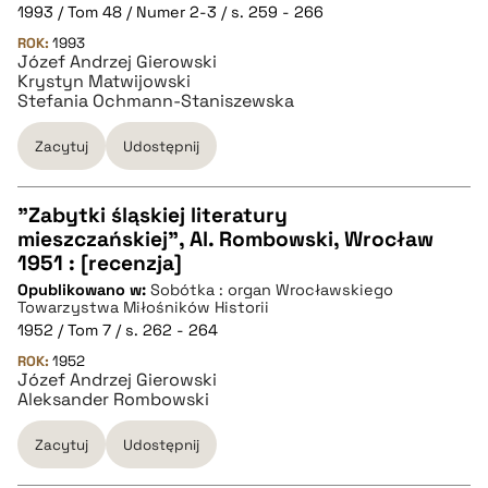
1993 / Tom 48 / Numer 2-3 / s. 259 - 266
pobierz cytat
ROK:
1993
Józef Andrzej Gierowski
Krystyn Matwijowski
Stefania Ochmann-Staniszewska
BIBTEX
Zacytuj
Udostępnij
pobierz cytat
"Zabytki śląskiej literatury
mieszczańskiej", Al. Rombowski, Wrocław
CZYSTY TEKST
1951 : [recenzja]
Opublikowano w:
Sobótka : organ Wrocławskiego
Towarzystwa Miłośników Historii
pobierz cytat
1952 / Tom 7 / s. 262 - 264
ROK:
1952
Józef Andrzej Gierowski
BIBTEX
Aleksander Rombowski
Zacytuj
Udostępnij
pobierz cytat