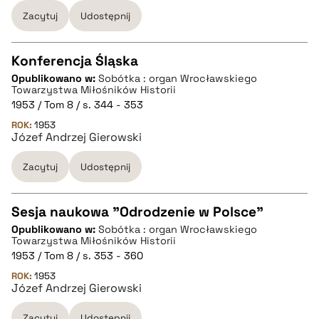
Zacytuj
Udostępnij
BIBTEX
pobierz cytat
Konferencja Śląska
Opublikowano w:
Sobótka : organ Wrocławskiego
CZYSTY TEKST
Towarzystwa Miłośników Historii
1953 / Tom 8 / s. 344 - 353
ROK:
1953
pobierz cytat
Józef Andrzej Gierowski
Zacytuj
Udostępnij
BIBTEX
Sesja naukowa "Odrodzenie w Polsce"
pobierz cytat
Opublikowano w:
Sobótka : organ Wrocławskiego
CZYSTY TEKST
Towarzystwa Miłośników Historii
1953 / Tom 8 / s. 353 - 360
ROK:
1953
pobierz cytat
Józef Andrzej Gierowski
Zacytuj
Udostępnij