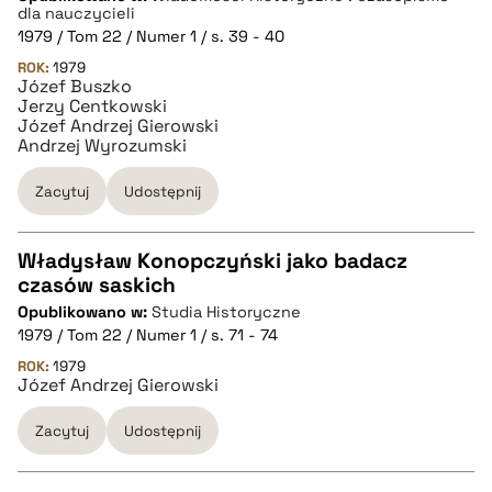
CZYSTY TEKST
dla nauczycieli
1979 / Tom 22 / Numer 1 / s. 39 - 40
ROK:
1979
pobierz cytat
Józef Buszko
Jerzy Centkowski
Józef Andrzej Gierowski
BIBTEX
Andrzej Wyrozumski
Zacytuj
Udostępnij
pobierz cytat
Władysław Konopczyński jako badacz
czasów saskich
CZYSTY TEKST
Opublikowano w:
Studia Historyczne
1979 / Tom 22 / Numer 1 / s. 71 - 74
pobierz cytat
ROK:
1979
Józef Andrzej Gierowski
Zacytuj
Udostępnij
BIBTEX