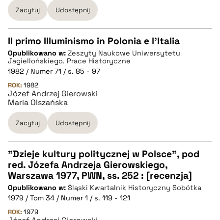
Zacytuj
Udostępnij
BIBTEX
Il primo Illuminismo in Polonia e l'Italia
pobierz cytat
Opublikowano w:
Zeszyty Naukowe Uniwersytetu
CZYSTY TEKST
Jagiellońskiego. Prace Historyczne
1982 / Numer 71 / s. 85 - 97
ROK:
1982
pobierz cytat
Józef Andrzej Gierowski
Maria Olszańska
BIBTEX
Zacytuj
Udostępnij
pobierz cytat
"Dzieje kultury politycznej w Polsce", pod
red. Józefa Andrzeja Gierowskiego,
CZYSTY TEKST
Warszawa 1977, PWN, ss. 252 : [recenzja]
Opublikowano w:
Śląski Kwartalnik Historyczny Sobótka
1979 / Tom 34 / Numer 1 / s. 119 - 121
pobierz cytat
ROK:
1979