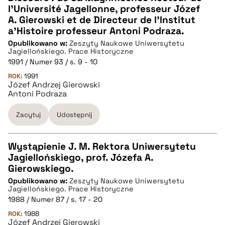
l'Université Jagellonne, professeur Józef
CZYSTY TEKST
A. Gierowski et de Directeur de l'Institut
a'Histoire professeur Antoni Podraza.
Opublikowano w:
Zeszyty Naukowe Uniwersytetu
pobierz cytat
Jagiellońskiego. Prace Historyczne
1991 / Numer 93 / s. 9 - 10
ROK:
BIBTEX
1991
Józef Andrzej Gierowski
Antoni Podraza
pobierz cytat
Zacytuj
Udostępnij
Wystąpienie J. M. Rektora Uniwersytetu
Jagiellońskiego, prof. Józefa A.
CZYSTY TEKST
Gierowskiego.
Opublikowano w:
Zeszyty Naukowe Uniwersytetu
Jagiellońskiego. Prace Historyczne
pobierz cytat
1988 / Numer 87 / s. 17 - 20
ROK:
1988
Józef Andrzej Gierowski