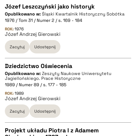
pobierz cytat
Józef Leszczyński jako historyk
Opublikowano w:
Śląski Kwartalnik Historyczny Sobótka
CZYSTY TEKST
1976 / Tom 31 / Numer 2 / s. 169 - 184
ROK:
1976
Józef Andrzej Gierowski
pobierz cytat
Zacytuj
Udostępnij
BIBTEX
Dziedzictwo Oświecenia
pobierz cytat
Opublikowano w:
Zeszyty Naukowe Uniwersytetu
CZYSTY TEKST
Jagiellońskiego. Prace Historyczne
1989 / Numer 89 / s. 177 - 185
ROK:
1989
pobierz cytat
Józef Andrzej Gierowski
Zacytuj
Udostępnij
BIBTEX
Projekt układu Piotra I z Adamem
pobierz cytat