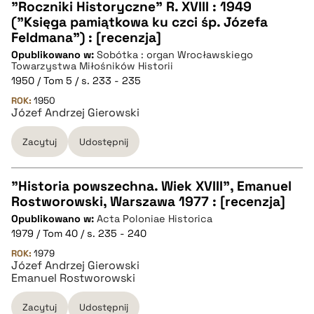
"Roczniki Historyczne" R. XVIII : 1949
("Księga pamiątkowa ku czci śp. Józefa
CZYSTY TEKST
Feldmana") : [recenzja]
Opublikowano w:
Sobótka : organ Wrocławskiego
Towarzystwa Miłośników Historii
pobierz cytat
1950 / Tom 5 / s. 233 - 235
ROK:
1950
Józef Andrzej Gierowski
BIBTEX
Zacytuj
Udostępnij
pobierz cytat
"Historia powszechna. Wiek XVIII", Emanuel
Rostworowski, Warszawa 1977 : [recenzja]
CZYSTY TEKST
Opublikowano w:
Acta Poloniae Historica
1979 / Tom 40 / s. 235 - 240
pobierz cytat
ROK:
1979
Józef Andrzej Gierowski
Emanuel Rostworowski
BIBTEX
Zacytuj
Udostępnij