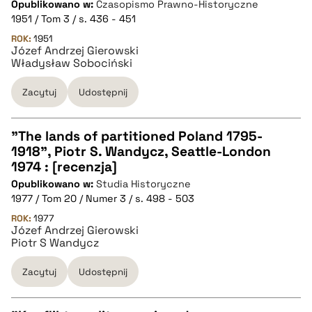
Opublikowano w:
Czasopismo Prawno-Historyczne
pobierz cytat
1951 / Tom 3 / s. 436 - 451
ROK:
1951
Józef Andrzej Gierowski
BIBTEX
Władysław Sobociński
pobierz cytat
Zacytuj
Udostępnij
"The lands of partitioned Poland 1795-
1918", Piotr S. Wandycz, Seattle-London
CZYSTY TEKST
1974 : [recenzja]
Opublikowano w:
Studia Historyczne
1977 / Tom 20 / Numer 3 / s. 498 - 503
pobierz cytat
ROK:
1977
Józef Andrzej Gierowski
Piotr S Wandycz
BIBTEX
Zacytuj
Udostępnij
pobierz cytat