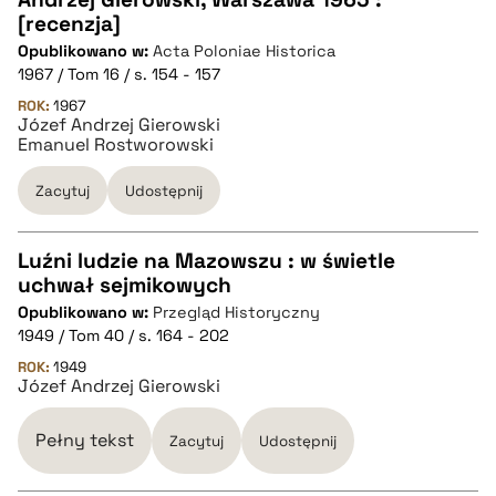
[recenzja]
Opublikowano w:
Acta Poloniae Historica
pobierz cytat
1967 / Tom 16 / s. 154 - 157
ROK:
1967
Józef Andrzej Gierowski
BIBTEX
Emanuel Rostworowski
pobierz cytat
Zacytuj
Udostępnij
Luźni ludzie na Mazowszu : w świetle
uchwał sejmikowych
CZYSTY TEKST
Opublikowano w:
Przegląd Historyczny
1949 / Tom 40 / s. 164 - 202
pobierz cytat
ROK:
1949
Józef Andrzej Gierowski
BIBTEX
Pełny tekst
Zacytuj
Udostępnij