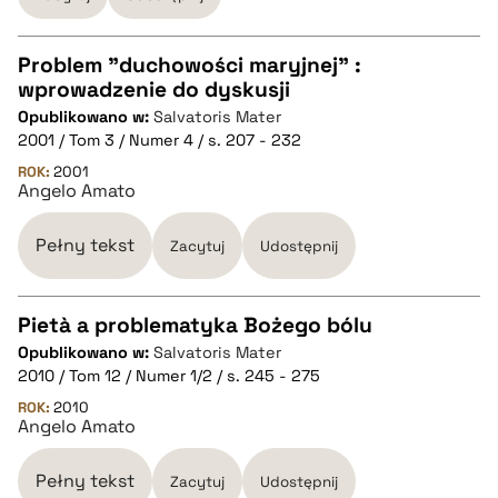
pobierz cytat
Problem "duchowości maryjnej" :
wprowadzenie do dyskusji
CZYSTY TEKST
Opublikowano w:
Salvatoris Mater
2001 / Tom 3 / Numer 4 / s. 207 - 232
pobierz cytat
ROK:
2001
Angelo Amato
BIBTEX
Pełny tekst
Zacytuj
Udostępnij
pobierz cytat
Pietà a problematyka Bożego bólu
Opublikowano w:
Salvatoris Mater
CZYSTY TEKST
2010 / Tom 12 / Numer 1/2 / s. 245 - 275
ROK:
2010
Angelo Amato
pobierz cytat
Pełny tekst
Zacytuj
Udostępnij