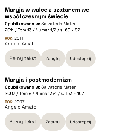
Maryja w walce z szatanem we
współczesnym świecie
CZYSTY TEKST
Opublikowano w:
Salvatoris Mater
2011 / Tom 13 / Numer 1/2 / s. 60 - 82
pobierz cytat
ROK:
2011
Angelo Amato
BIBTEX
Pełny tekst
Zacytuj
Udostępnij
pobierz cytat
Maryja i postmodernizm
Opublikowano w:
Salvatoris Mater
CZYSTY TEKST
2007 / Tom 9 / Numer 3/4 / s. 153 - 167
ROK:
2007
Angelo Amato
pobierz cytat
Pełny tekst
Zacytuj
Udostępnij
BIBTEX