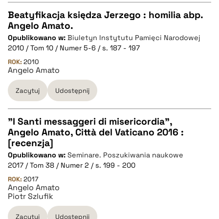
Beatyfikacja księdza Jerzego : homilia abp.
pobierz cytat
Angelo Amato.
CZYSTY TEKST
Opublikowano w:
Biuletyn Instytutu Pamięci Narodowej
2010 / Tom 10 / Numer 5-6 / s. 187 - 197
pobierz cytat
ROK:
2010
Angelo Amato
Zacytuj
Udostępnij
BIBTEX
pobierz cytat
"I Santi messaggeri di misericordia",
Angelo Amato, Città del Vaticano 2016 :
CZYSTY TEKST
[recenzja]
Opublikowano w:
Seminare. Poszukiwania naukowe
2017 / Tom 38 / Numer 2 / s. 199 - 200
pobierz cytat
ROK:
2017
Angelo Amato
Piotr Szlufik
BIBTEX
Zacytuj
Udostępnij