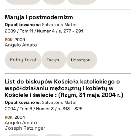
BIBTEX
Maryja i postmodernizm
pobierz cytat
Opublikowano w:
Salvatoris Mater
CZYSTY TEKST
2009 / Tom 11 / Numer 4 / s. 277 - 291
ROK:
2009
Angelo Amato
pobierz cytat
Pełny tekst
Zacytuj
Udostępnij
BIBTEX
List do biskupów Kościoła katolickiego o
pobierz cytat
współdziałaniu mężczyzny i kobiety w
CZYSTY TEKST
Kościele i świecie : (Rzym, 31 maja 2004 r.)
Opublikowano w:
Salvatoris Mater
2004 / Tom 6 / Numer 3 / s. 313 - 326
pobierz cytat
ROK:
2004
Angelo Amato
Joseph Ratzinger
BIBTEX